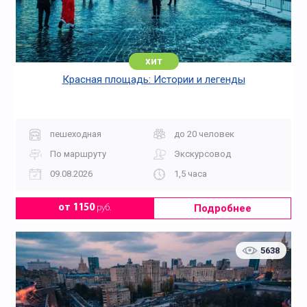
хит
Красная площадь: Истории и легенды
пешеходная
до 20 человек
По маршруту
Экскурсовод
09.08.2026
1,5 часа
Подробнее
от 1150
руб.
5638