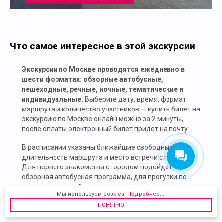
Что самое интересное в этой экскурсии
Экскурсии по Москве проводятся ежедневно в
шести форматах: обзорные автобусные,
пешеходные, речные, ночные, тематические и
индивидуальные.
Выберите дату, время, формат
маршрута и количество участников — купить билет на
экскурсию по Москве онлайн можно за 2 минуты,
после оплаты электронный билет придет на почту.
В расписании указаны ближайшие свободные даты,
длительность маршрута и место встречи с гидом.
Для первого знакомства с городом подойдет
обзорная автобусная программа, для прогулки по
историческим районам — пешеходная, для
Мы используем
cookies
.
Подробнее...
.
панорамных видов — речная прогулка по Москве-
ПОНЯТНО
реке.