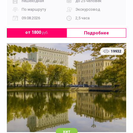
пешеходная
до 25 человек
По маршруту
Экскурсовод
09.08.2026
2,5 часа
Подробнее
от 1800
руб.
19932
хит