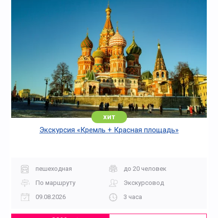
хит
Экскурсия «Кремль + Красная площадь»
пешеходная
до 20 человек
По маршруту
Экскурсовод
09.08.2026
3 часа