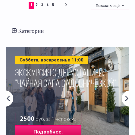
1
2
3
4
5
Показать ещё
Категории
Суббота, воскресенье 11:00
ЭКСКУРСИЯ С ДЕГУСТАЦИЕЙ:
"ЧАЙНАЯ САГА САДОВНИЧЕСКОЙ"
2500
руб. за 1 человека
Подробнее.