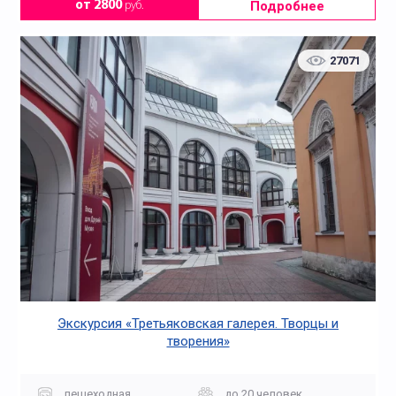
Подробнее
от 2800
руб.
27071
Экскурсия «Третьяковская галерея. Творцы и
творения»
пешеходная
до 20 человек