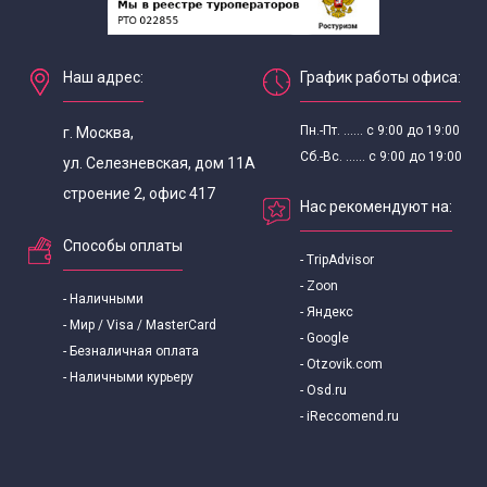
Наш адрес:
График работы офиса:
Пн.-Пт. ...... с 9:00 до 19:00
г. Москва,
Сб.-Вс. ...... с 9:00 до 19:00
ул. Селезневская, дом 11А
строение 2, офис 417
Нас рекомендуют на:
Способы оплаты
- TripAdvisor
- Zoon
- Наличными
- Яндекс
- Мир / Visa / MasterCard
- Google
- Безналичная оплата
- Otzovik.com
- Наличными курьеру
- Osd.ru
- iReccomend.ru