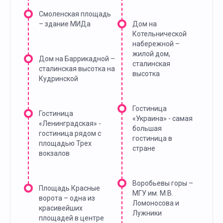
Смоленская площадь
– здание МИДа
Дом на
Котельнической
набережной –
жилой дом,
Дом на Баррикадной –
сталинская
сталинская высотка на
высотка
Кудринской
Гостиница
Гостиница
«Украина» - самая
«Ленинградская» -
большая
гостиница рядом с
гостиница в
площадью Трех
стране
вокзалов
Воробьевы горы –
Площадь Красные
МГУ им. М.В.
ворота – одна из
Ломоносова и
красивейших
Лужники
площадей в центре