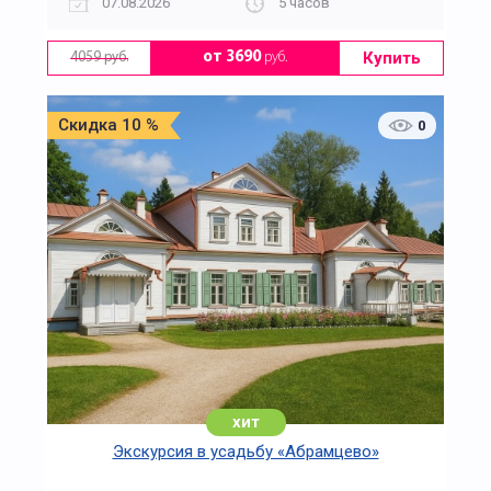
07.08.2026
5 часов
Купить
от 3690
руб.
4059 руб.
Скидка 10 %
0
хит
Экскурсия в усадьбу «Абрамцево»