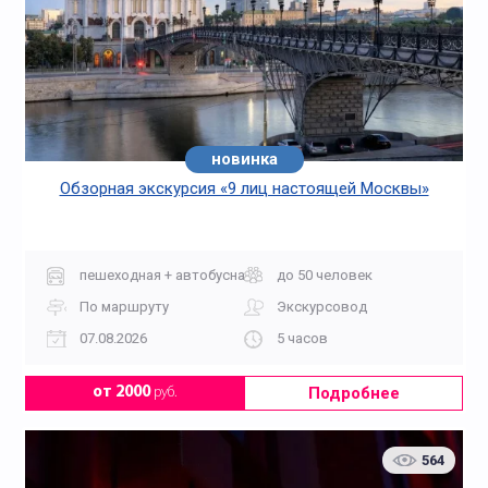
новинка
Обзорная экскурсия «9 лиц настоящей Москвы»
пешеходная + автобусная
до 50 человек
По маршруту
Экскурсовод
07.08.2026
5 часов
Подробнее
от 2000
руб.
564