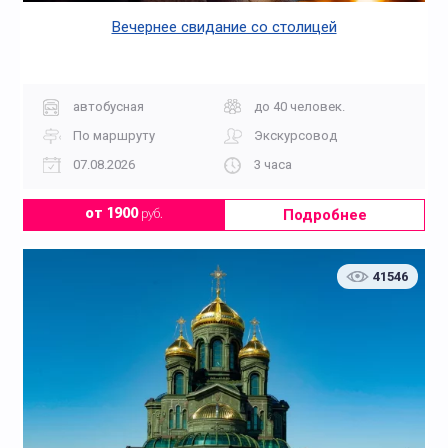
Вечернее свидание со столицей
автобусная
до 40 человек.
По маршруту
Экскурсовод
07.08.2026
3 часа
Подробнее
от 1900
руб.
41546