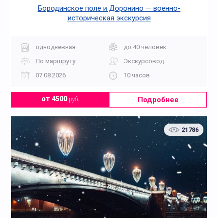
Бородинское поле и Доронино — военно-
историческая экскурсия
однодневная
до 40 человек
По маршруту
Экскурсовод
07.08.2026
10 часов
Подробнее
от 4500
руб.
21786