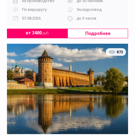
на производство
до 50 человек
По маршруту
Экскурсовод
07.08.2026
до 3 часов
Подробнее
от 3400
руб.
872