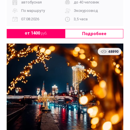
автобусная
до 40 человек
По маршруту
Экскурсовод
07.08.2026
3,5 часа
Подробнее
от 1400
руб.
48890