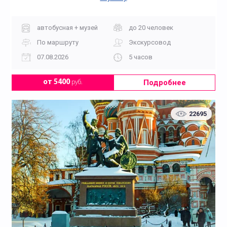
автобусная + музей
до 20 человек
По маршруту
Экскурсовод
07.08.2026
5 часов
Подробнее
от 5400
руб.
22695