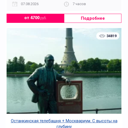
07.08.2026
7 часов
Подробнее
от 4700
руб.
34819
Останкинская телебашня + Москвариум. С высоты на
глубину