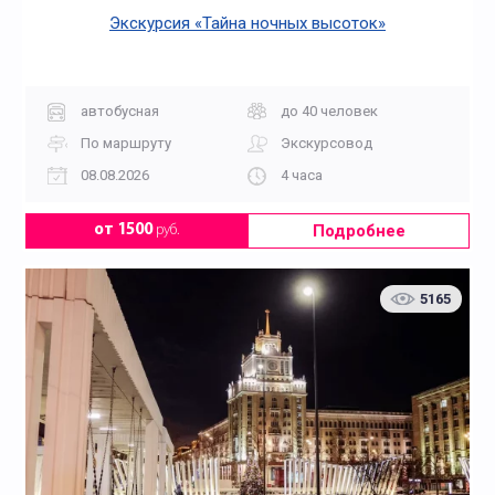
Экскурсия «Тайна ночных высоток»
автобусная
до 40 человек
По маршруту
Экскурсовод
08.08.2026
4 часа
Подробнее
от 1500
руб.
5165