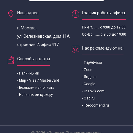
Наш адрес:
График работы офиса:
Пн.-Пт. ...... с 9:00 до 19:00
г. Москва,
Сб.-Вс. ...... с 9:00 до 19:00
ул. Селезневская, дом 11А
строение 2, офис 417
Нас рекомендуют на:
Способы оплаты
- TripAdvisor
- Zoon
- Наличными
- Яндекс
- Мир / Visa / MasterCard
- Google
- Безналичная оплата
- Otzovik.com
- Наличными курьеру
- Osd.ru
- iReccomend.ru