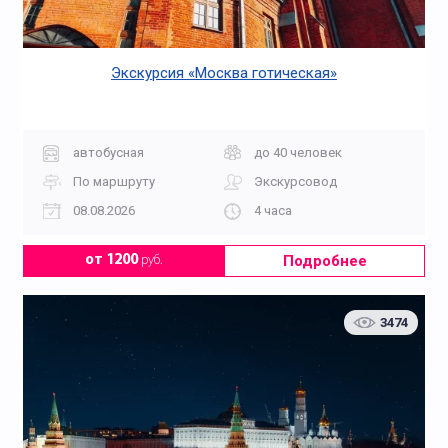
Экскурсия «Москва готическая»
автобусная
до 40 человек
По маршруту
Экскурсовод
08.08.2026
4 часа
Подробнее
от 1200
руб.
3474