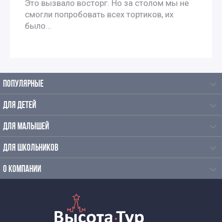
Это вызвало восторг. Но за столом мы не
Экскурсии по Москве на французском
смогли попробовать всех тортиков, их
было...
Экскурсии по Москве на испанском языке
Экскурсии по Москве на итальянском языке
ПОПУЛЯРНЫЕ
Экскурсии по Москве на немецком языке
ДЛЯ ДЕТЕЙ
Экскурсии для иностранцев по Москве на польском
ДЛЯ МАЛЫШЕЙ
Интересные экскурсии по Москве для москвичей
ДЛЯ ШКОЛЬНИКОВ
Экскурсии для пенсионеров
О КОМПАНИИ
Недорогие экскурсии для пенсионеров