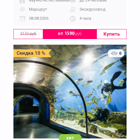
научно-естественная
до 24 человек
Маршрут
Экскурсовод
08.08.2026
4 часа
Купить
от 1590
руб.
3133 руб.
Скидка 10 %
0
хит