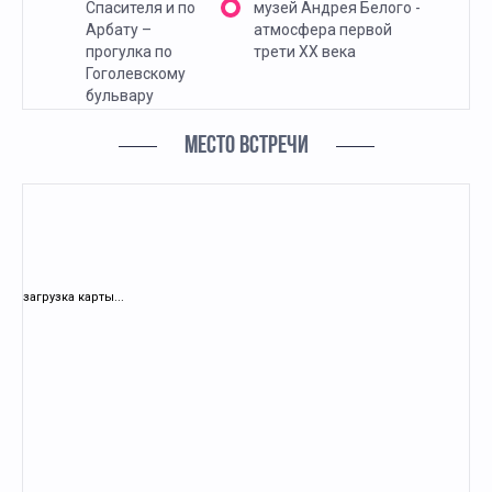
Спасителя и по
музей Андрея Белого -
Арбату –
атмосфера первой
прогулка по
трети ХХ века
Гоголевскому
бульвару
МЕСТО ВСТРЕЧИ
загрузка карты...