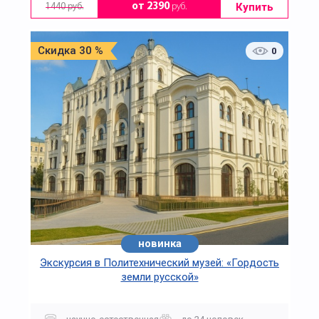
Купить
от 2390
руб.
1440 руб.
Скидка 30 %
0
новинка
Экскурсия в Политехнический музей: «Гордость
земли русской»