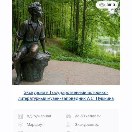
3813
Экскурсия в Государственный историко-
литературный музей-заповедник А.С. Пушкина
"Захарово - Вяземы: Великий поэт на родной
земле"
однодневная
до 50 человек
Маршрут
Экскурсовод