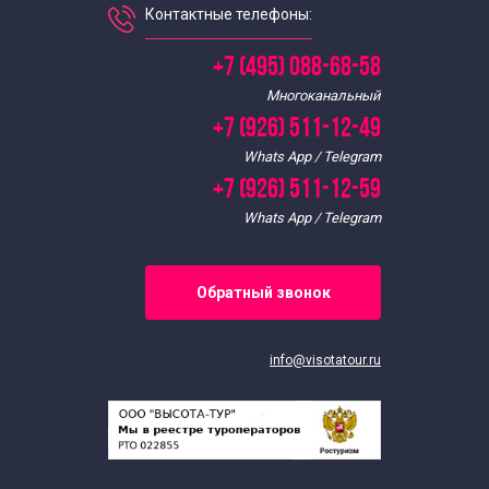
Контактные телефоны:
Обзорные экскурсии по Москве
+7 (495) 088-68-58
Многоканальный
Обзорные и тематические экскурсии
+7 (926) 511-12-49
Whats App / Telegram
Пешеходные экскурсии по Москве
+7 (926) 511-12-59
Whats App / Telegram
Пешеходные архитектурные экскурсии по Москве
Пешеходные авторские экскурсии по Москве
Обратный звонок
Пешеходные экскурсии по Москве для москвичей
info@visotatour.ru
Пешие экскурсии по Москве для пенсионеров
Пешеходные экскурсии по Москве на английском