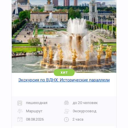
из экскурсий может быть расширена. В нее при
необходимости включаются уникальный
памятник советского авангарда — дом
архитектора Мельникова — или другие объекты.
хит
Экскурсия по ВДНХ: Исторические параллели
пешеходная
до 20 человек
Маршрут
Экскурсовод
08.08.2026
2 часа