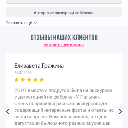
Авторские экскурсии по Москве
Показать ещё
Экскурсии для детей
ОТЗЫВЫ НАШИХ КЛИЕНТОВ
Пешеходные экскурсии по Москве для детей
смотреть все отзывы
Интересные экскурсии для подростков в Москве
Елизавета Гражина
25.07.2026
Экскурсии для иностранцев по Москве
25.07 вместе с подругой была на экскурсии
Экскурсии для китайцев по Москве
с дегустацией на фабрике «У Палыча».
Очень понравился рассказ экскурсовода
Экскурсии по Москве на английском языке для
содержащий интересные факты и ответы на
наши вопросы. Нам понравилось, что для
иностранцев
дегустации было много разных вкусняшек.