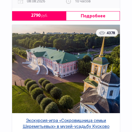
08.08.2026
10 часов
Подробнее
2790
руб.
4378
Экскурсия-игра «Сокровищница семьи
Шереметьевых» в музей-усадьбу Кусково