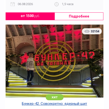
06.08.2026
1,5 часа
Подробнее
от 1500
руб.
32154
хит
Бункер-42. Совсекретно: ядерный щит