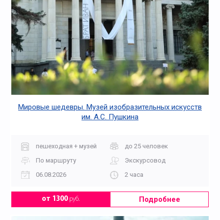
Мировые шедевры. Музей изобразительных искусств
им. А.С. Пушкина
пешеходная + музей
до 25 человек
По маршруту
Экскурсовод
06.08.2026
2 часа
Подробнее
от 1300
руб.