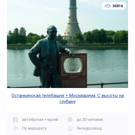
34816
Останкинская телебашня + Москвариум. С высоты на
глубину
автобусная + музей
до 20 человек
По маршруту
Экскурсовод