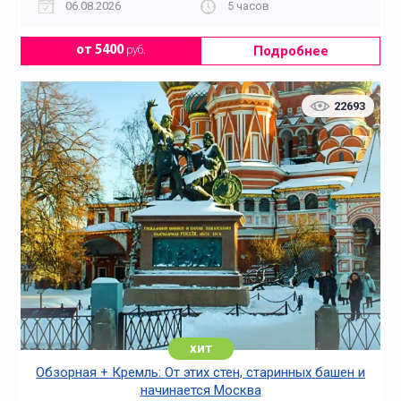
06.08.2026
5 часов
Подробнее
от 5400
руб.
22693
хит
Обзорная + Кремль: От этих стен, старинных башен и
начинается Москва