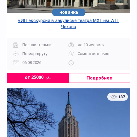
новинка
ВИП экскурсия в закулисье театра МХТ им. А.П.
Чехова
Познавательная
до 10 человек
По маршруту
Самостоятельно
06.08.2026
Подробнее
от 25000
руб.
137