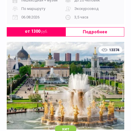
пешеходная + музей
до 20 человек
По маршруту
Экскурсовод
06.08.2026
3,5 часа
Подробнее
от 1300
руб.
13374
хит