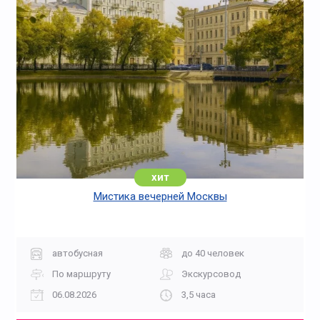
хит
Мистика вечерней Москвы
автобусная
до 40 человек
По маршруту
Экскурсовод
06.08.2026
3,5 часа