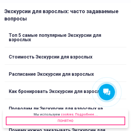
Экскурсии для взрослых: часто задаваемые
вопросы
Топ 5 самые популярные Экскурсии для
взрослых
Стоимость Экскурсии для взрослых
Расписание Экскурсии для взрослых
Как бронировать Экскурсии для взрослых
Проводим ли Экскурсии для взрослых на
иностранных языках
Мы используем
cookies
.
Подробнее...
.
ПОНЯТНО
Почему нужно заказывать Экскурсии для