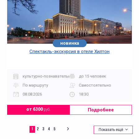
новинка
Спектакль-экскурсия в отеле Хилтон
культурно‑познавательная
до 15 человек
По маршруту
Самостоятельно
08.08.2026
18:30
Подробнее
от 6300
руб.
1
2
3
4
5
Показать ещё