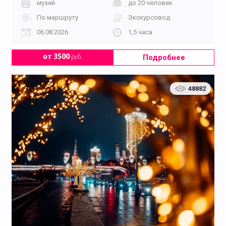
музей
до 20 человек
По маршруту
Экскурсовод
06.08.2026
1,5 часа
Подробнее
от 3500
руб.
48882