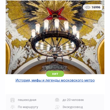
16996
хит
История, мифы и легенды московского метро
пешеходная
до 20 человек
По маршруту
Экскурсовод