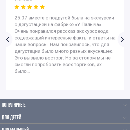
25.07.2026
Оперативные консультации 24/7 в основных
мессенджерах. Быстрый профессиональный
25.07 вместе с подругой была на экскурсии
подбор экскурсионной программы под запрос.
с дегустацией на фабрике «У Палыча».
Возможность заказать эксклюзивную экскурсию,
Очень понравился рассказ экскурсовода
содержащий интересные факты и ответы на
созданную под ваш заказ.
наши вопросы. Нам понравилось, что для
дегустации было много разных вкусняшек.
Это вызвало восторг. Но за столом мы не
смогли попробовать всех тортиков, их
было...
ГИДЫ
Экскурсии проводятся на 34 языках мира. Все
ПОПУЛЯРНЫЕ
наши экскурсоводы имеют профессиональную
аккредитацию. У нас работают только
ДЛЯ ДЕТЕЙ
профессионалы, любящие и знающие город.