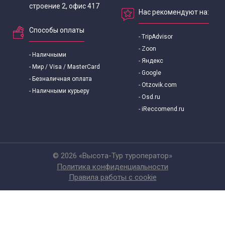
строение 2, офис 417
Нас рекомендуют на:
Способы оплаты
- TripAdvisor
- Zoon
- Наличными
- Яндекс
- Мир / Visa / MasterCard
- Google
- Безналичная оплата
- Otzovik.com
- Наличными курьеру
- Osd.ru
- iReccomend.ru
© 2026 «Высота-Тур туроператор»
Политика конфиденциальности
Правила работы с cookie