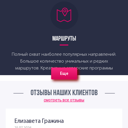
МАРШРУТЫ
Полный охват наиболее популярных направлений.
Большое количество уникальных и редких
маршрутов. Креативные авторские программы
Еще
экскурсий.
ОТЗЫВЫ НАШИХ КЛИЕНТОВ
смотреть все отзывы
Елизавета Гражина
СЕРВИС