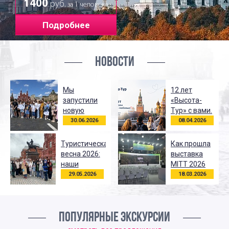
1400
руб.
за 1 человека
Подробнее
НОВОСТИ
Мы
12 лет
запустили
«Высота-
новую
Тур» с вами.
автобусную
30.06.2026
08.04.2026
экскурсию
Туристическая
Как прошла
весна 2026:
выставка
наши
MITT 2026
основные
для
29.05.2026
18.03.2026
итоги сезона
«Высота-
Тур»
ПОПУЛЯРНЫЕ ЭКСКУРСИИ