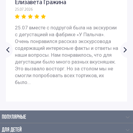
Елизавета Гражина
25.07.2026
Интересные экскурсии по Москве для москвичей
25.07 вместе с подругой была на экскурсии
Интересные экскурсии в Москве для взрослых
с дегустацией на фабрике «У Палыча».
Очень понравился рассказ экскурсовода
Экскурсии по интересным местам по Москве
содержащий интересные факты и ответы на
наши вопросы. Нам понравилось, что для
Исторические экскурсии по Москве
дегустации было много разных вкусняшек.
Это вызвало восторг. Но за столом мы не
смогли попробовать всех тортиков, их
Историко-краеведческие экскурсии
было...
Комбинированные экскурсии по Москве
Экскурсии в музеи Москвы
ПОПУЛЯРНЫЕ
Экскурсии в исторические музеи
ДЛЯ ДЕТЕЙ