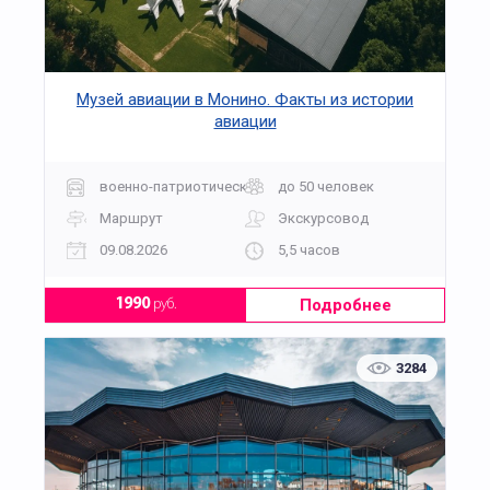
Музей авиации в Монино. Факты из истории
авиации
военно-патриотическая
до 50 человек
Маршрут
Экскурсовод
09.08.2026
5,5 часов
Подробнее
1990
руб.
3284