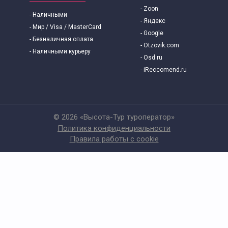
- Zoon
Экскурсии выходного дня с детьми
- Наличными
- Яндекс
- Мир / Visa / MasterCard
- Google
- Безналичная оплата
Групповые экскурсии по Москве
- Otzovik.com
- Наличными курьеру
- Osd.ru
В Подмосковье
- iReccomend.ru
© 2026 «Высота-Тур туроператор»
Политика конфиденциальности
Правила работы с cookie