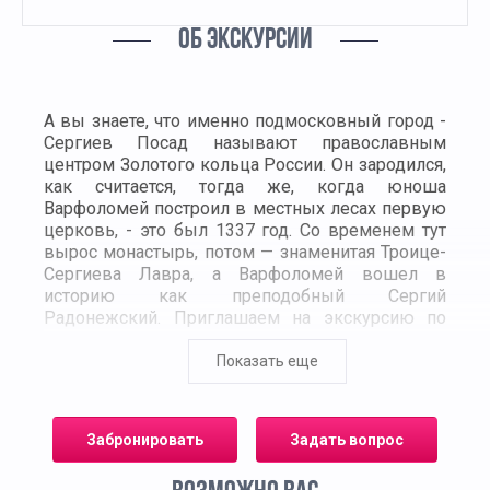
ОБ ЭКСКУРСИИ
А вы знаете, что именно подмосковный город -
Сергиев Посад называют православным
центром Золотого кольца России. Он зародился,
как считается, тогда же, когда юноша
Варфоломей построил в местных лесах первую
церковь, - это был 1337 год. Со временем тут
вырос монастырь, потом — знаменитая Троице-
Сергиева Лавра, а Варфоломей вошел в
историю как преподобный Сергий
Радонежский. Приглашаем на экскурсию по
святым местам в Троице-Сергиеву Лавру и
Гефсиманский Скит.
Показать еще
Главная достопримечательность Сергиева-
Посада – это Троице-Сергиева Лавра. Это
Забронировать
Задать вопрос
самый известный и красивый монастырь
Русской Православной Церкви. Мужскую