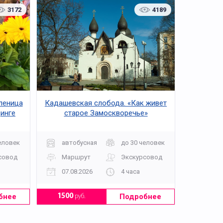
3172
4189
леница
Кадашевская слобода. «Как живет
динге
старое Замоскворечье»
еловек
автобусная
до 30 человек
совод
Маршрут
Экскурсовод
07.08.2026
4 часа
бнее
Подробнее
1500
руб.