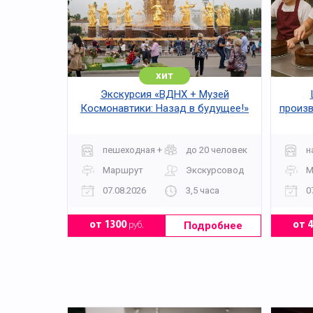
хит
Экскурсия «ВДНХ + Музей
Космонавтики: Назад в будущее!»
произв
пешеходная + музей
до 20 человек
н
Маршрут
Экскурсовод
М
07.08.2026
3,5 часа
0
Подробнее
от 1300
руб.
от 