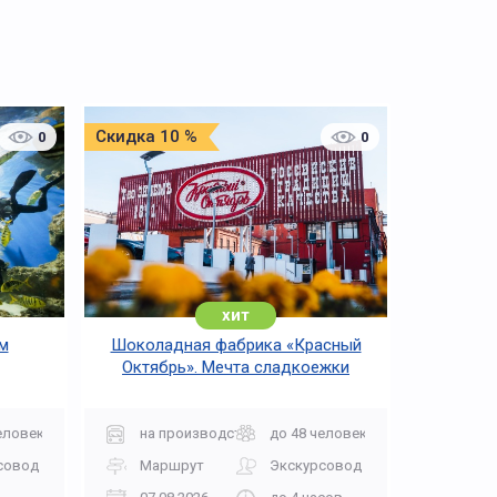
Скидка 10 %
0
0
хит
м
Шоколадная фабрика «Красный
Октябрь». Мечта сладкоежки
еловек
на производство
до 48 человек
совод
Маршрут
Экскурсовод