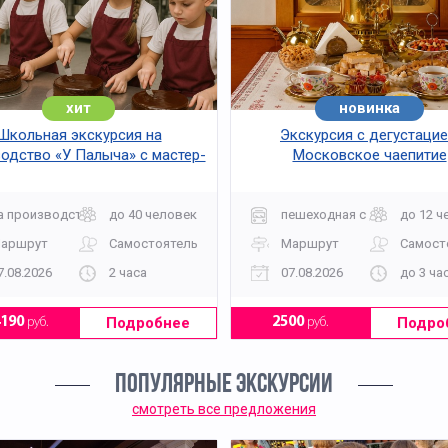
хит
новинка
хит
Школьная экскурсия на
Экскурсия с дегустацие
одство «У Палыча» с мастер-
Московское чаепитие
классом
а производство
до 40 человек
пешеходная с дегустацией
до 12 ч
аршрут
Самостоятельно
Маршрут
Самост
7.08.2026
2 часа
07.08.2026
до 3 ча
Подробнее
Подро
4190
руб.
2500
руб.
ПОПУЛЯРНЫЕ ЭКСКУРСИИ
смотреть все предложения