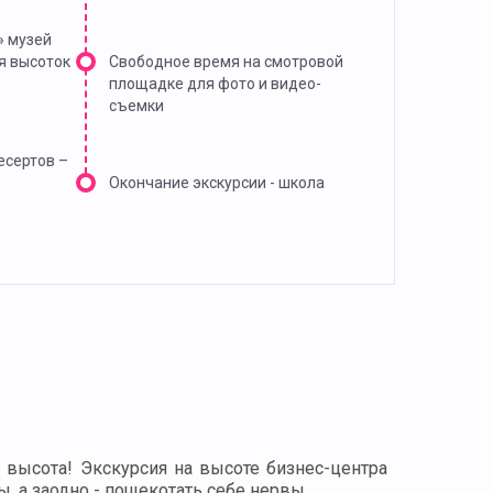
» музей
я высоток
Cвободное время на смотровой
площадке для фото и видео-
съемки
есертов –
Окончание экскурсии - школа
 высота! Экскурсия на высоте бизнес-центра
 а заодно - пощекотать себе нервы.