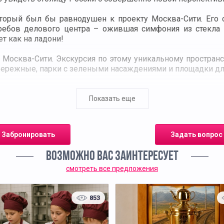
торый был бы равнодушен к проекту Москва-Сити. Его с
ребов делового центра – ожившая симфония из стекла и
т как на ладони!
Москва-Сити. Экскурсия по этому уникальному пространс
бережные, парки с зелеными насаждениями и площадки дл
й» музей делового центра. Поднимитесь на смотровую 
0, которая располагается на 89-м этаже башни «Фед
Показать еще
анорамным видом на российскую столицу. В настоящее вр
и откроется захватывающая дух панорама: от историческ
нии.
Забронировать
Задать вопрос
 фабрики мороженого и шоколада «Чистая линия», где вы
ВОЗМОЖНО ВАС ЗАИНТЕРЕСУЕТ
е приятных ощущений и классных фотографий вы получите
смотреть все предложения
853