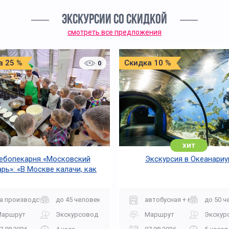
ЭКСКУРСИИ СО СКИДКОЙ
смотреть все предложения
а 25 %
Скидка 10 %
0
хит
ебопекарня «Московский
Экскурсия в Океанариу
рь»: «В Москве калачи, как
огонь горячи»
а производство
до 45 человек
автобусная + музей
до 50 ч
Маршрут
Экскурсовод
Маршрут
Экскур