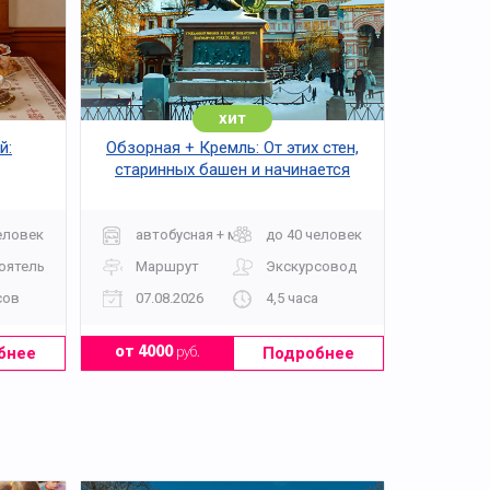
хит
й:
Обзорная + Кремль: От этих стен,
старинных башен и начинается
Москва
еловек
автобусная + музей
до 40 человек
оятельно
Маршрут
Экскурсовод
сов
07.08.2026
4,5 часа
бнее
Подробнее
от 4000
руб.