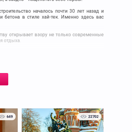
троительство началось почти 30 лет назад и
 бетона в стиле хай-тек. Именно здесь вас
тву открывает взору не только современные
я отдыха.
на сверхскоростном лифте (8 м/сек) башни
ерация-Восток» на высоте 327 метров. Это
емя, это самая высокая смотровая площадка
их куполов Кремля до ярких огней делового
 сможете увидеть процесс приготовления
 массу удовольствия и впечатлений!
649
22702