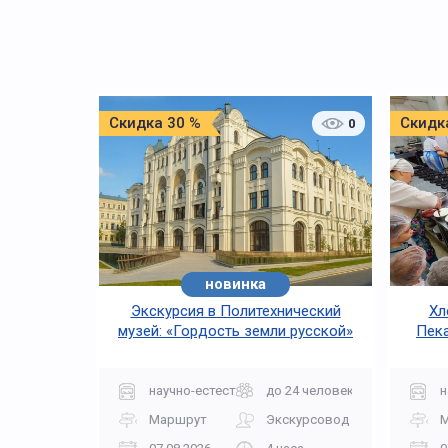
Скидка 30 %
Скидк
0
новинка
Экскурсия в Политехнический
Хл
музей: «Гордость земли русской»
Пека
научно-естественная
до 24 человек
н
Маршрут
Экскурсовод