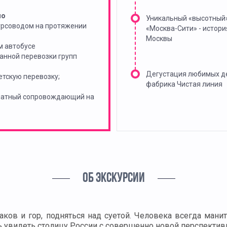
но
Уникальный «высотный
урсоводом на протяжении
«Москва-Сити» - истори
Москвы
м автобусе
анной перевозки групп
Дегустация любимых д
тскую перевозку;
фабрика Чистая линия
платный сопровождающий на
ОБ ЭКСКУРСИИ
ов и гор, подняться над суетой. Человека всегда манит
 увидеть столицу России с совершенно новой перспективы,