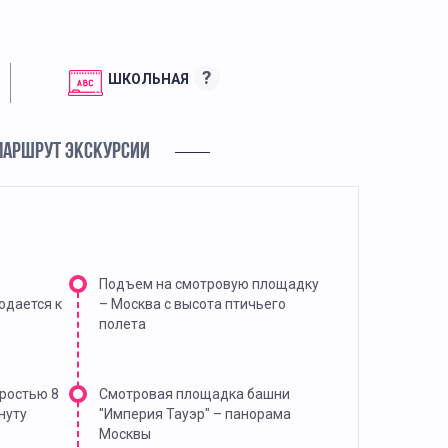
?
ШКОЛЬНАЯ
МАРШРУТ ЭКСКУРСИИ
Подъем на смотровую площадку
одается к
– Москва с высота птичьего
полета
оростью 8
Cмотровая площадка башни
нуту
"Империя Тауэр" – панорама
Москвы