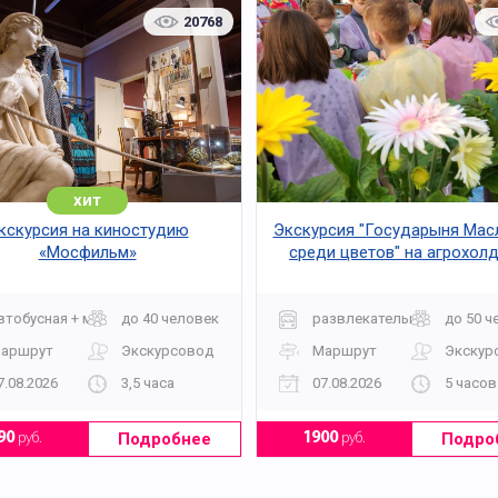
20768
хит
кскурсия на киностудию
Экскурсия "Государыня Мас
«Мосфильм»
среди цветов" на агрохол
"Московский"
втобусная + музей
до 40 человек
развлекательная
до 50 ч
аршрут
Экскурсовод
Маршрут
Экскур
7.08.2026
3,5 часа
07.08.2026
5 часов
Подробнее
Подро
90
руб.
1900
руб.