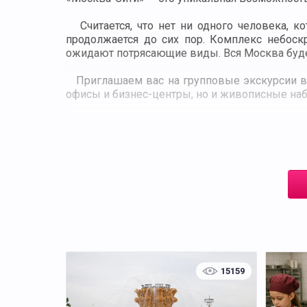
Считается, что нет ни одного человека, ко
продолжается до сих пор. Комплекс небоск
ожидают потрясающие виды. Вся Москва буде
Приглашаем вас на групповые экскурсии в 
офисы и бизнес-центры, но и живописные на
В рамках экскурсии вы посетите «высотны
«Империя», также вы посетите Panaroma36
ультрасовременная смотровая площадка с п
на территории России и Европы. Перед вам
центра, переливающегося в вечернем освеще
Также самостоятельно можно посетить музей
любимых десертов и полакомиться ими. Кром
15159