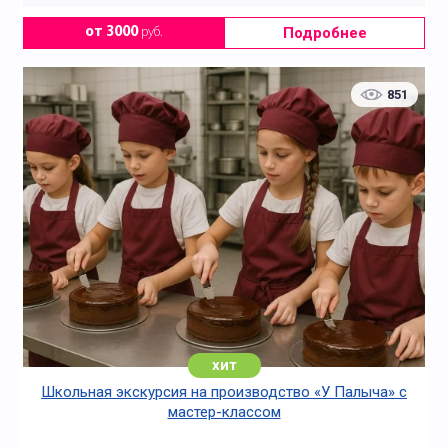
Подробнее
от 3000
руб.
851
хит
Школьная экскурсия на производство «У Палыча» с
мастер-классом