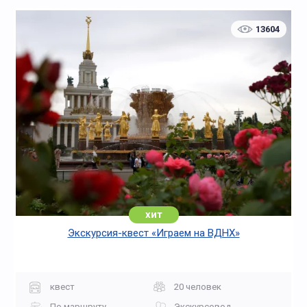
13604
хит
Экскурсия-квест «Играем на ВДНХ»
квест
20 человек
По маршруту
Экскурсовод