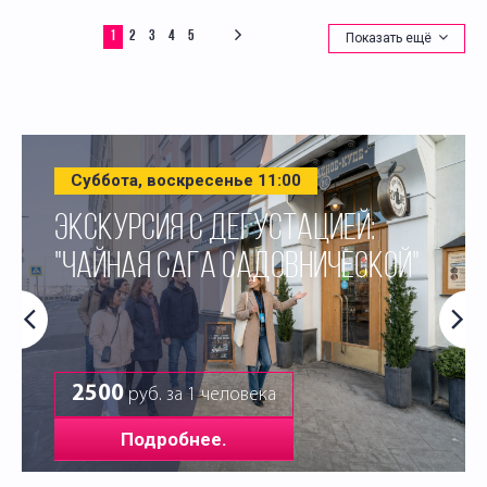
1
2
3
4
5
Показать ещё
Суббота, воскресенье 11:00
ЭКСКУРСИЯ С ДЕГУСТАЦИЕЙ:
"ЧАЙНАЯ САГА САДОВНИЧЕСКОЙ"
2500
руб. за 1 человека
Подробнее.