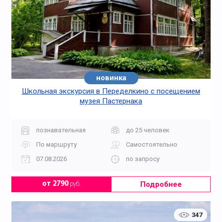
новинка
Школьная экскурсия в Переделкино с посещением
музея Пастернака
познавательная
до 25 человек
По маршруту
Самостоятельно
07.08.2026
по запросу
Подробнее
от 2790
руб.
347