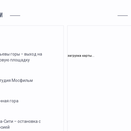
И
ьевы горы – выход на
загрузка карты...
овую площадку
тудия Мосфильм
нная гора
а-Сити – остановка с
рсией