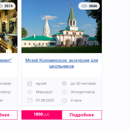
3519
3646
иринт"
Музей Коломенское: экскурсия для
школьников
еловек
музей
до 50 человек
совод
Маршрут
Экскурсовод
ин
07.08.2026
4 часа
бнее
Подробнее
1890
руб.