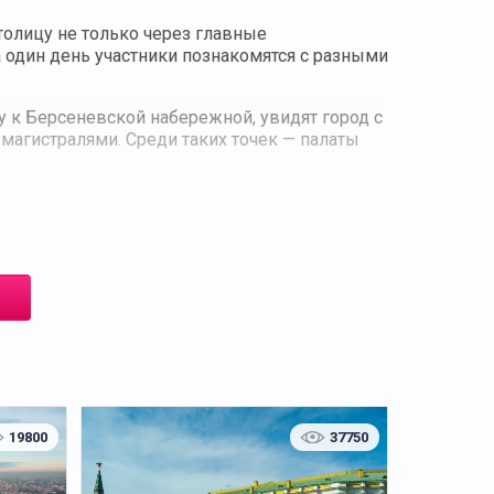
толицу не только через главные
а один день участники познакомятся с разными
у к Берсеневской набережной, увидят город с
агистралями. Среди таких точек — палаты
частники не уставали и при этом успели
робьевых горах с видами на Московский
ссмотрят кремлевские башни с разных сторон
Москвы объемно и понять, как исторические
уехать на метро. Программа подойдет гостям
од внимательнее и открыть маршруты, не
19800
37750