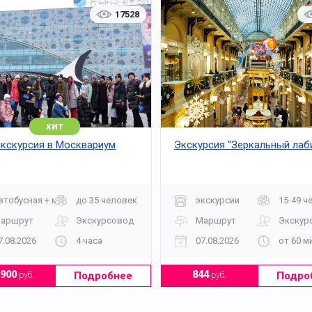
17528
хит
кскурсия в Москвариум
Экскурсия "Зеркальный лаб
втобусная + музей
до 35 человек
экскурсии
15-49 ч
аршрут
Экскурсовод
Маршрут
Экскур
7.08.2026
4 часа
07.08.2026
от 60 м
Подробнее
Подро
2900
руб.
844
руб.