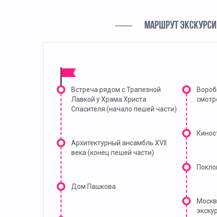
МАРШРУТ ЭКСКУРСИ
Встреча рядом с Трапезной
Вороб
Лавкой у Храма Христа
смотр
Спасителя (начало пешей части)
Кинос
Архитектурный ансамбль XVII
века (конец пешей части)
Покло
Дом Пашкова
Москв
экску