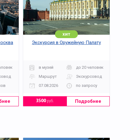
хит
Москва
Экскурсия в Оружейную Палату
еловек
в музей
до 20 человек
совод
Маршрут
Экскурсовод
сов
07.08.2026
по запросу
бнее
Подробнее
3500
руб.