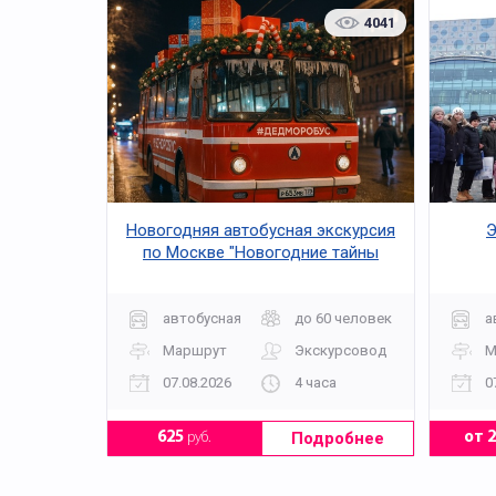
4041
Новогодняя автобусная экскурсия
Э
по Москве "Новогодние тайны
эльфов"
автобусная
до 60 человек
а
Маршрут
Экскурсовод
М
07.08.2026
4 часа
0
Подробнее
625
руб.
от 