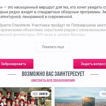
» — это насыщенный маршрут для тех, кто хочет увидеть с
торые редко входят в стандартные обзорные программы. З
рхитектурной, панорамной и современной.
Христа Спасителя. Участники пройдут по Патриаршему мост
сторическими объектами, скрытыми рядом с оживленными м
енной архитектуры XVII века в центре Москвы.
а комфортном автобусе. Экскурсия построена так, чтобы у
Показать еще
амме предусмотрены остановки у Красной площади, на Во
вартала Москва-Сити.
 Участники не ограничатся одним привычным видом, а ра
Забронировать
Задать вопрос
кой набережной. Такой формат позволяет увидеть центр 
пространством.
ВОЗМОЖНО ВАС ЗАИНТЕРЕСУЕТ
 откуда удобно продолжить самостоятельную прогулку или 
смотреть все предложения
кже москвичам, которые хотят взглянуть на знакомый гор
24818