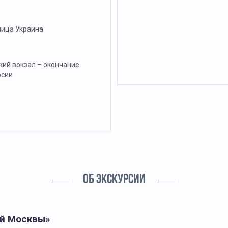
ница Украина
кий вокзал – окончание
рсии
ОБ ЭКСКУРСИИ
ей Москвы»