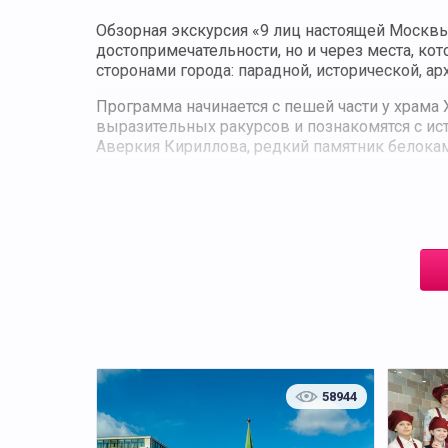
Обзорная экскурсия «9 лиц настоящей Москвы
достопримечательности, но и через места, ко
сторонами города: парадной, исторической, а
Программа начинается с пешей части у храма 
выразительных ракурсов и познакомятся с и
Аверкия Кириллова, редкий памятник белокам
После пешей прогулки маршрут продолжается н
увидеть ключевые локации столицы. В прогр
университет и Лужники, а также у делового к
Отдельная часть маршрута посвящена Кремлю.
— от Большого Каменного моста до Москворец
ансамбли связаны с современным городским 
Экскурсия завершается у Киевского вокзала,
столицы, школьным и взрослым группам, а та
всегда заметные обычному туристу.
58944