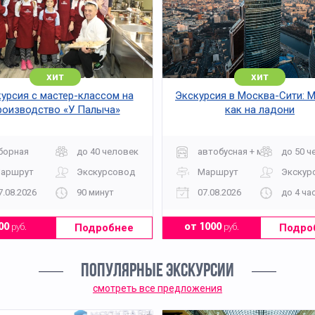
хит
хит
урсия с мастер-классом на
Экскурсия в Москва-Сити: 
роизводство «У Палыча»
как на ладони
борная
до 40 человек
автобусная + музей
до 50 ч
аршрут
Экскурсовод
Маршрут
Экскур
7.08.2026
90 минут
07.08.2026
до 4 ча
Подробнее
Подро
00
руб.
от 1000
руб.
ПОПУЛЯРНЫЕ ЭКСКУРСИИ
смотреть все предложения