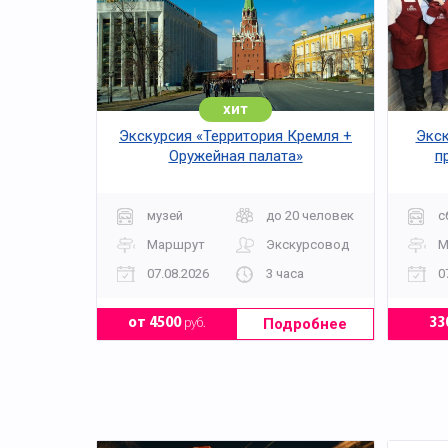
хит
Экскурсия «Территория Кремля +
Экск
Оружейная палата»
п
музей
до 20 человек
с
Маршрут
Экскурсовод
М
07.08.2026
3 часа
0
Подробнее
от 4500
руб.
33