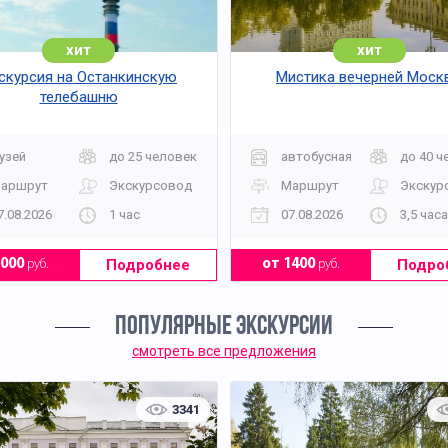
хит
хит
скурсия на Останкинскую
Мистика вечерней Моск
телебашню
узей
до 25 человек
автобусная
до 40 ч
аршрут
Экскурсовод
Маршрут
Экскур
7.08.2026
1 час
07.08.2026
3,5 часа
Подробнее
Подро
2000
руб.
от 1400
руб.
ПОПУЛЯРНЫЕ ЭКСКУРСИИ
смотреть все предложения
3341