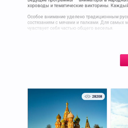
хороводы и тематические викторины. Каждый 
Особое внимание уделено традиционным русс
состязаниям с мячами и палками. Для самых
чувствует себя частью общего веселья.
Завершает программу праздничное подведени
у школьников яркие впечатления, дарят радо
28208