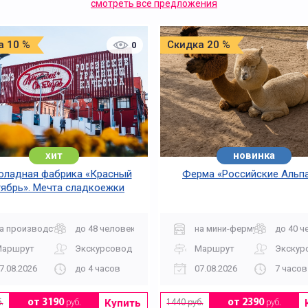
смотреть все предложения
а 10 %
Скидка 20 %
0
хит
новинка
ладная фабрика «Красный
Ферма «Российские Альп
ябрь». Мечта сладкоежки
а производство
до 48 человек
на мини-ферму
до 40 ч
Маршрут
Экскурсовод
Маршрут
Экскур
7.08.2026
до 4 часов
07.08.2026
7 часов
Купить
от 3190
руб.
от 2390
руб.
.
1440 руб.