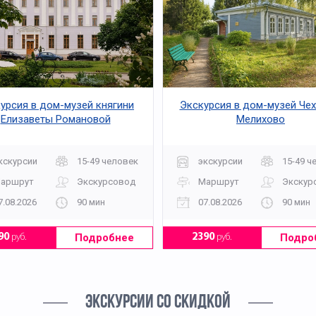
урсия в дом-музей княгини
Экскурсия в дом-музей Чех
Елизаветы Романовой
Мелихово
кскурсии
15-49 человек
экскурсии
15-49 ч
аршрут
Экскурсовод
Маршрут
Экскур
7.08.2026
90 мин
07.08.2026
90 мин
Подробнее
Подро
90
руб.
2390
руб.
ЭКСКУРСИИ СО СКИДКОЙ