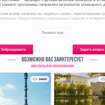
элемент программы направлен на развитие командного ду
ким играм: катанию на «ледяных санях», перетягиванию 
 маленьких предусмотрены упрощённые задания и интеракт
е итогов, награждение самых активных участников и обще
Показать еще
сть движения, общения и погружения в добрую атмосферу 
Забронировать
Задать вопрос
ВОЗМОЖНО ВАС ЗАИНТЕРЕСУЕТ
смотреть все предложения
34605