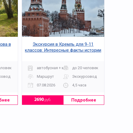
ова в
Экскурсия в Кремль для 9-11
классов: Интересные факты истории
еловек
автобусная + музей
до 20 человек
совод
Маршрут
Экскурсовод
07.08.2026
4,5 часа
бнее
Подробнее
2690
руб.