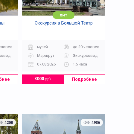
хит
вы
Экскурсия в Большой Театр
еловек
музей
до 20 человек
совод
Маршрут
Экскурсовод
07.08.2026
1,5 часа
бнее
Подробнее
3000
руб.
4208
4936