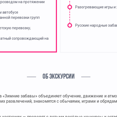
урсоводом на протяжении
Разогревающие игры и
м автобусе
анной перевозки групп
Русские народные заба
тскую перевозку;
платный сопровождающий на
ОБ ЭКСКУРСИИ
 «Зимние забавы» объединяет обучение, движение и атмо
их развлечений, знакомятся с обычаями, играми и обряда
костюмах — проводят с детьми весёлые конкурсы и эста