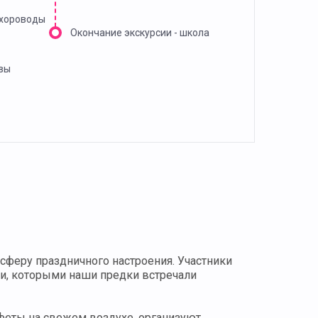
 хороводы
Окончание экскурсии - школа
вы
сферу праздничного настроения. Участники
ми, которыми наши предки встречали
феты на свежем воздухе, организуют