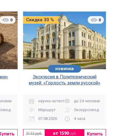
Скидка 30 %
0
0
новинка
аки»
Экскурсия в Политехнический
музей: «Гордость земли русской»
еловек
научно-естественная
до 24 человек
совод
Маршрут
Экскурсовод
07.08.2026
4 часа
Купить
Купить
от 1590
руб.
3133 руб.