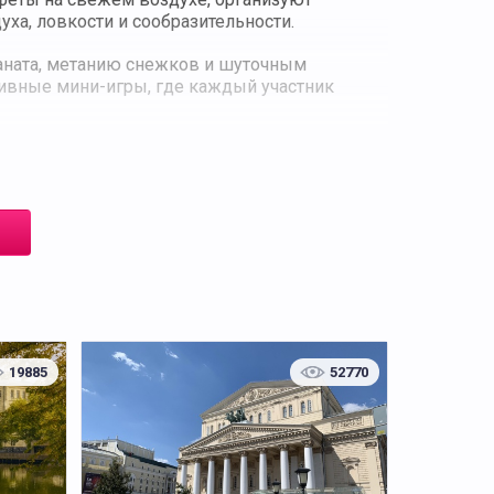
ха, ловкости и сообразительности.
каната, метанию снежков и шуточным
ивные мини-игры, где каждый участник
е фото на память. «Зимние забавы» создают
зимнего праздника.
19885
52770