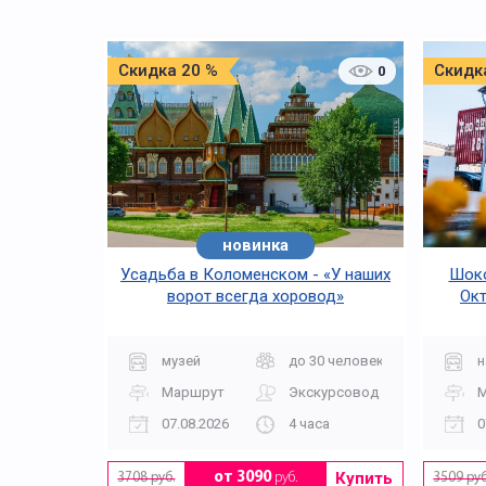
Скидка 20 %
Скидк
0
новинка
Усадьба в Коломенском - «У наших
Шоко
ворот всегда хоровод»
Окт
музей
до 30 человек
н
Маршрут
Экскурсовод
07.08.2026
4 часа
0
Купить
от 3090
руб.
3708 руб.
3509 руб