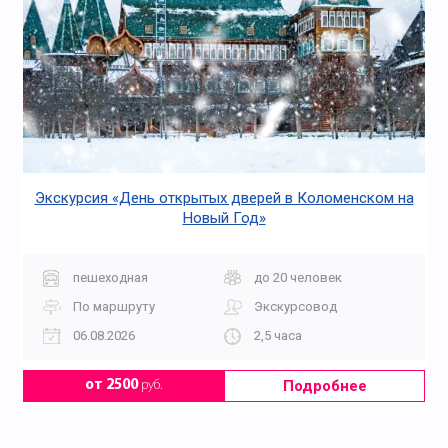
Экскурсия «День открытых дверей в Коломенском на
Новый Год»
пешеходная
до 20 человек
По маршруту
Экскурсовод
06.08.2026
2,5 часа
Подробнее
от 2500
руб.