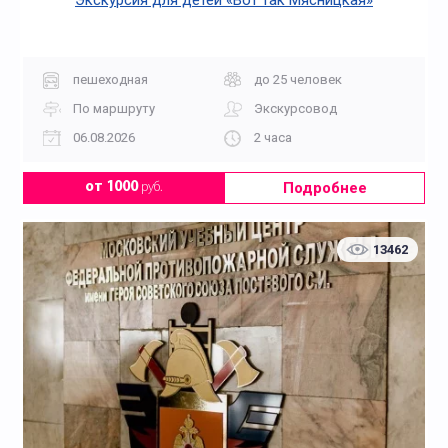
Экскурсия для детей «Вот так Мясницкая»
пешеходная
до 25 человек
По маршруту
Экскурсовод
06.08.2026
2 часа
Подробнее
от 1000
руб.
13462