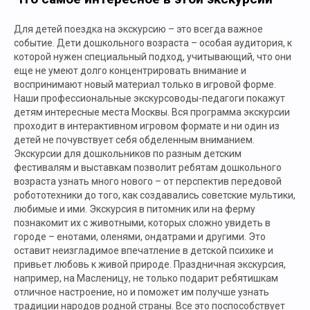
Для детей поездка на экскурсию – это всегда важное
событие. Дети дошкольного возраста – особая аудитория, к
которой нужен специальный подход, учитывающий, что они
еще не умеют долго концентрировать внимание и
воспринимают новый материал только в игровой форме.
Наши профессиональные экскурсоводы-педагоги покажут
детям интересные места Москвы. Вся программа экскурсии
проходит в интерактивном игровом формате и ни один из
детей не почувствует себя обделенным вниманием.
Экскурсии для дошкольников по разным детским
фестивалям и выставкам позволит ребятам дошкольного
возраста узнать много нового – от перспектив передовой
робототехники до того, как создавались советские мультики,
любимые и ими. Экскурсия в питомник или на ферму
познакомит их с животными, которых сложно увидеть в
городе – енотами, оленями, ондатрами и другими. Это
оставит неизгладимое впечатление в детской психике и
привьет любовь к живой природе. Праздничная экскурсия,
например, на Масленицу, не только подарит ребятишкам
отличное настроение, но и поможет им получше узнать
традиции народов родной страны. Все это поспособствует