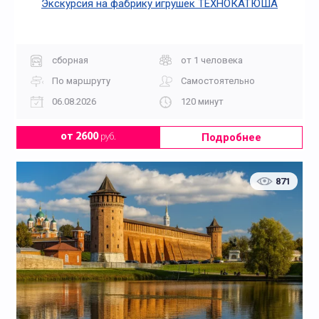
Экскурсия на фабрику игрушек ТЕХНОКАТЮША
сборная
от 1 человека
По маршруту
Самостоятельно
06.08.2026
120 минут
Подробнее
от 2600
руб.
871