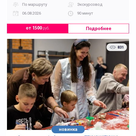
По маршруту
Экскурсовод
06.08.2026
90 минут
Подробнее
от 1500
руб.
831
новинка