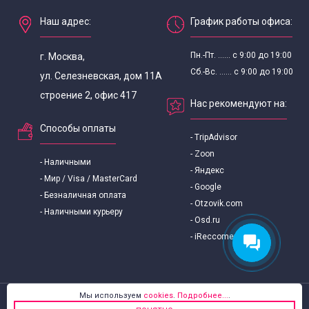
Наш адрес:
График работы офиса:
Пн.-Пт. ...... с 9:00 до 19:00
г. Москва,
Сб.-Вс. ...... с 9:00 до 19:00
ул. Селезневская, дом 11А
строение 2, офис 417
Нас рекомендуют на:
Способы оплаты
- TripAdvisor
- Zoon
- Наличными
- Яндекс
- Мир / Visa / MasterCard
- Google
- Безналичная оплата
- Otzovik.com
- Наличными курьеру
- Osd.ru
- iReccomend.ru
Мы используем
cookies
.
Подробнее...
.
© 2026 «Высота-Тур туроператор»