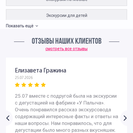
Экскурсии для детей
Показать ещё
Пешеходные экскурсии по Москве для детей
ОТЗЫВЫ НАШИХ КЛИЕНТОВ
Интересные экскурсии для подростков в Москве
смотреть все отзывы
Развлекательные экскурсии для детей в Москве
Елизавета Гражина
25.07.2026
Экскурсии по Москве для детей и родителей
25.07 вместе с подругой была на экскурсии
Индивидуальные экскурсии по Москве для детей и
с дегустацией на фабрике «У Палыча».
родителей
Очень понравился рассказ экскурсовода
содержащий интересные факты и ответы на
наши вопросы. Нам понравилось, что для
Экскурсии для дошкольников в Москве
дегустации было много разных вкусняшек.