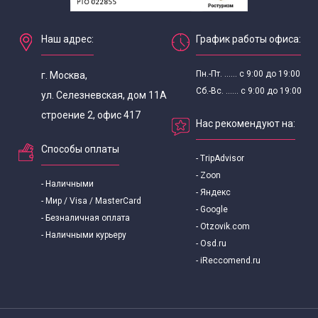
Наш адрес:
График работы офиса:
Пн.-Пт. ...... с 9:00 до 19:00
г. Москва,
Сб.-Вс. ...... с 9:00 до 19:00
ул. Селезневская, дом 11А
строение 2, офис 417
Нас рекомендуют на:
Способы оплаты
- TripAdvisor
- Zoon
- Наличными
- Яндекс
- Мир / Visa / MasterCard
- Google
- Безналичная оплата
- Otzovik.com
- Наличными курьеру
- Osd.ru
- iReccomend.ru