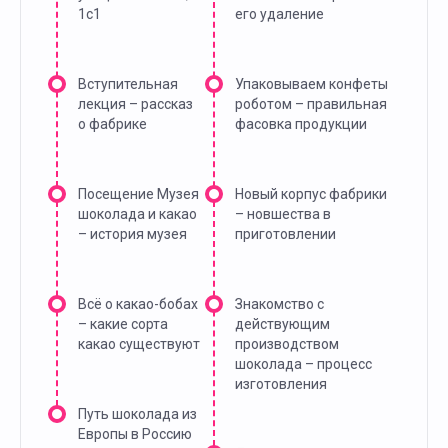
1с1
его удаление
Вступительная
Упаковываем конфеты
лекция – рассказ
роботом – правильная
о фабрике
фасовка продукции
Посещение Музея
Новый корпус фабрики
шоколада и какао
– новшества в
– история музея
приготовлении
Всё о какао-бобах
Знакомство с
– какие сорта
действующим
какао существуют
производством
шоколада – процесс
изготовления
Путь шоколада из
Европы в Россию