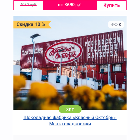
Купить
от 3690
руб.
4059 руб.
Скидка 10 %
0
хит
Шоколадная фабрика «Красный Октябрь».
Мечта сладкоежки