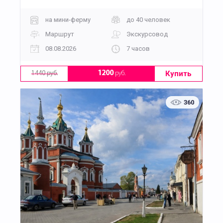
на мини-ферму
до 40 человек
Маршрут
Экскурсовод
08.08.2026
7 часов
Купить
1200
руб.
1440 руб.
360