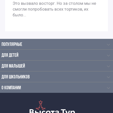
Это вызвало восторг. Но за столом мы не
Гастрономические экскурсии по Москве
смогли попробовать всех тортиков, их
было...
Экскурсии на производство
Экскурсии на пищевое производство
ПОПУЛЯРНЫЕ
Экскурсии на производство с дегустацией
ДЛЯ ДЕТЕЙ
Экскурсии на шоколадную фабрику в Москве
ДЛЯ МАЛЫШЕЙ
Пешеходные экскурсии по Москве
ДЛЯ ШКОЛЬНИКОВ
Познавательно развлекательные экскурсии
О КОМПАНИИ
Развлекательные экскурсии по Москве