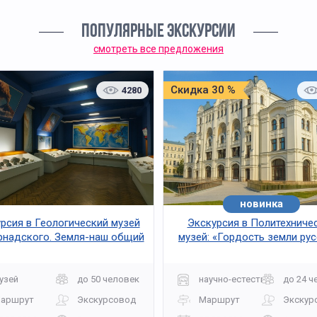
ПОПУЛЯРНЫЕ ЭКСКУРСИИ
смотреть все предложения
Скидка 30 %
4280
новинка
рсия в Геологический музей
Экскурсия в Политехниче
ернадского. Земля-наш общий
музей: «Гордость земли ру
дом
узей
до 50 человек
научно-естественная
до 24 ч
аршрут
Экскурсовод
Маршрут
Экскур