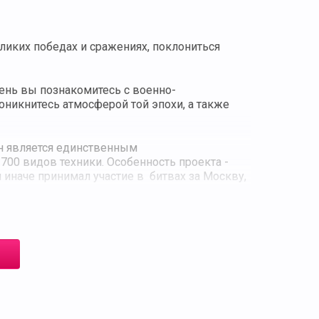
еликих победах и сражениях, поклониться
ень вы познакомитесь с военно-
никнитесь атмосферой той эпохи, а также
н является единственным
700 видов техники. Особенность проекта -
 иначе принимал участие в битвах за Москву,
рный Maus, Panther, Т-34 и многие
сота внутреннего убранства никого не
ославной церкви во имя Воскресения
ть 75-летия Победы в Великой Отечественной
ы и все диаметры "говорящие" — они
амяти». Это уникальный в своем роде музей,