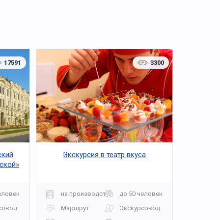
17591
3300
ский
Экскурсия в театр вкуса
сской»
еловек
на производство
до 50 человек
совод
Маршрут
Экскурсовод