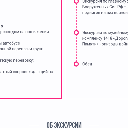
Экскурсия по главному
Вооруженных Сил РФ –
подвигов наших воинов
но
урсоводом на протяжении
Экскурсия по музейном
комплексу 1418 «Дорог
м автобусе
Памяти» - эпизоды вой
анной перевозки групп
тскую перевозку;
Обед
платный сопровождающий на
ОБ ЭКСКУРСИИ