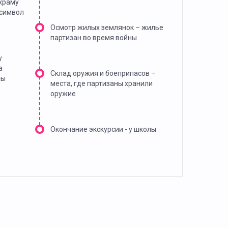
 храму
 символ
Осмотр жилых землянок – жилье
партизан во время войны
у
а
Склад оружия и боеприпасов –
ны
места, где партизаны хранили
оружие
Окончание экскурсии - у школы