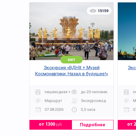
который состоит из 35 залов и рассказывает 
15159
Великая Отечественная война. «Дорога памят
мультимедийных технологий погружает в атм
После обеда вас ждет посещение Партизанско
игры и даже прокатиться на мини-танке на та
хит
Экскурсия «ВДНХ + Музей
Экс
Космонавтики: Назад в будущее!»
пешеходная + музей
до 20 человек
п
Маршрут
Экскурсовод
М
07.08.2026
3,5 часа
0
Подробнее
от 1300
руб.
от 