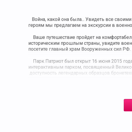
Война, какой она была... Увидеть все своими
героям мы предлагаем на экскурсии в военно
Ваше путешествие пройдет на комфортабельн
историческим прошлым страны, увидите военн
посетите главный храм Вооруженных сил РФ.
Парк Патриот был открыт 16 июня 2015 года
интерактивным парком, посвященный Великой О
доступность легендарных образцов бронетехни
на Курской дуге, в Сталинградской битве и д
другие образцы советского и иностранного в
Экскурсия в главный храм Вооруженных Сил Р
оставляют равнодушными. Кстати, полное наз
Христова Главный храм Вооруженных Сил Росс
войне. По замыслу архитектора, здесь каждая
рассказывают нам о Великой Отечественной 
Вы самостоятельно пройдете дорогой войны 