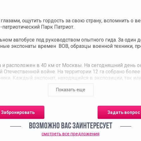
 глазами, ощутить гордость за свою страну, вспомнить о в
-патриотический Парк Патриот.
ом автобусе под руководством опытного гида. За один д
ые экспонаты времен ВОВ, образцы военной техники, про
 и расположен в 40 км от Москвы. На сегодняшний день о
течественной войне. На территории 12 га собрано более 
ки. Каждый экспонат, находящийся в экспозиции, так или
ругих знаменательных сражениях. Здесь вы увидите легенда
Показать еще
ооружения.
Ф вызывает восторг у каждого. Его величие, мощь и кра
вание храма звучит как: «Патриарший собор Русской прав
Забронировать
Задать вопрос
ийской Федерации». Он был открыт 9 мая 2020 года в чес
 цифра, строение несет в себе глубокий смысл: все высот
ВОЗМОЖНО ВАС ЗАИНТЕРЕСУЕТ
войне.
смотреть все предложения
во время экскурсии в музейный комплекс 1418 «Дорога П