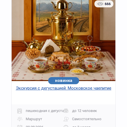
насаждениями и площадки для отдыха. Мы
666
приглашаем вас посетить самую высокую
смотровую площадку Москвы – 58-й этаж
башни делового комплекса «Империя». Дорога
на сверхскоростном лифте занимает меньше
минуты ( 8 м/сек). У площадки стеклянные
стены, и, кажется, будто находишься на краю
пропасти. Перед вами откроется
захватывающая дух панорама: от исторических
куполов Кремля до ярких огней делового
центра, переливающегося в вечернем
освещении. Москва-Сити — это не просто
деловой центр, это символ прогресса и
инноваций, олицетворение амбициозных
стремлений и культурного разнообразия
новинка
хит
столицы.
Экскурсия с дегустацией: Московское чаепитие
пешеходная с дегустацией
до 12 человек
Маршрут
Самостоятельно