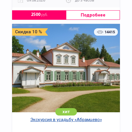
09.08.2026
до 3 часов
Подробнее
2500
руб.
Скидка 10 %
14415
хит
Экскурсия в усадьбу «Абрамцево»