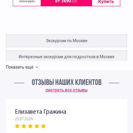
Купить
от 3690
руб.
4059 руб.
Экскурсии по Москве
Интересные экскурсии для подростков в Москве
Показать ещё
Индивидуальные экскурсии по Москве для детей и
ОТЗЫВЫ НАШИХ КЛИЕНТОВ
родителей
смотреть все отзывы
Интересные экскурсии по Москве для москвичей
Елизавета Гражина
Семейные экскурсии по Москве
25.07.2026