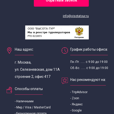
Обратный звонок
Экскурсии на 1 мая
info@visotatour.ru
Романтические экскурсии по Москве для двоих
Экскурсии по Москве с экскурсоводом
Наш адрес:
График работы офиса:
Экскурсии по смотровым площадкам
Пн.-Пт. ...... с 9:00 до 19:00
г. Москва,
VIP экскурсии в Москве
Сб.-Вс. ...... с 9:00 до 19:00
ул. Селезневская, дом 11А
строение 2, офис 417
Экскурсии в тюрьму в Москве
Нас рекомендуют на:
Способы оплаты
Экскурсии в выходные дни
- TripAdvisor
- Zoon
- Наличными
- Яндекс
Экскурсии выходного дня с детьми
- Мир / Visa / MasterCard
- Google
- Безналичная оплата