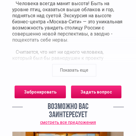
Человека всегда манит высота! Быть на
уровне птиц, оказаться выше облаков и гор,
подняться над суетой. Экскурсия на высоте
бизнес-центра «Москва-Сити» — это уникальная
возможность увидеть столицу России с
совершенно новой перспективы, а заодно -
пощекотать себе нервы.
Считается, что нет ни одного человека,
который был бы равнодушен к проекту
Москва-Сити. Его строительство началось почти
30 лет назад и продолжается до сих пор.
Показать еще
Комплекс небоскребов делового центра –
ожившая симфония из стекла и бетона в стиле
хай-тек. Именно здесь вас ожидают
Забронировать
Задать вопрос
потрясающие виды. Вся столица будет у ваших
ног!
ВОЗМОЖНО ВАС
Экскурсия по этому уникальному
ЗАИНТЕРЕСУЕТ
пространству открывает взору не только
смотреть все предложения
современные офисы и бизнес-центры, но и
живописные набережные, парки с зелеными