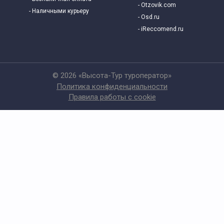
- Otzovik.com
Экскурсии по высоткам Москвы
- Наличными курьеру
- Osd.ru
- iReccomend.ru
Длительность экскурсий
Групповые экскурсии по Москве
© 2026 «Высота-Тур туроператор»
Политика конфиденциальности
Индивидуальные экскурсии по Москве
Правила работы с cookie
Экскурсии 14 февраля на День Святого Валентина в
Москве
Романтические экскурсии по Москве
По достопримечательностям
Экскурсии для школьников