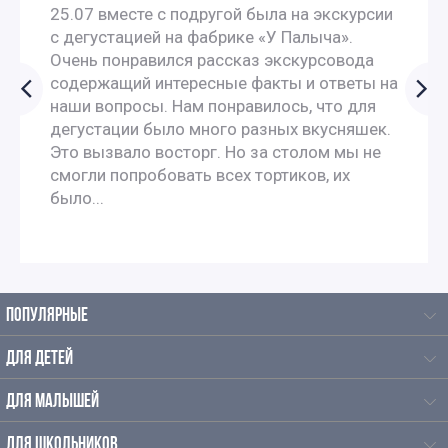
Автобусные экскурсии по Москве для школьников
25.07 вместе с подругой была на экскурсии
с дегустацией на фабрике «У Палыча».
Экскурсии в Москва-Сити для школьников в Москве
Очень понравился рассказ экскурсовода
содержащий интересные факты и ответы на
наши вопросы. Нам понравилось, что для
Интересные экскурсии в Москве для взрослых
дегустации было много разных вкусняшек.
Это вызвало восторг. Но за столом мы не
Экскурсии по интересным местам по Москве
смогли попробовать всех тортиков, их
было...
Экскурсии от аэропортов
Автобусные экскурсии от аэропортов
ПОПУЛЯРНЫЕ
Ночные экскурсии по Москве на автобусе от аэропорта
ДЛЯ ДЕТЕЙ
Экскурсии от аэропорта Домодедово
ДЛЯ МАЛЫШЕЙ
Автобусные экскурсии по Москве от аэропорта
ДЛЯ ШКОЛЬНИКОВ