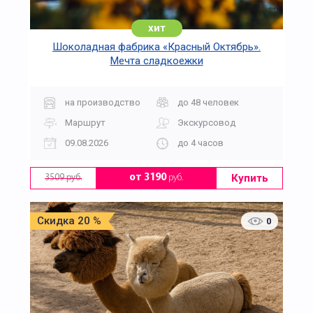
хит
Шоколадная фабрика «Красный Октябрь».
Мечта сладкоежки
на производство
до 48 человек
Маршрут
Экскурсовод
09.08.2026
до 4 часов
Купить
от 3190
руб.
3509 руб.
Скидка 20 %
0