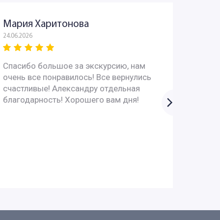
Мария Харитонова
Юрий
24.06.2026
03.06.202
Спасибо большое за экскурсию, нам
Всё пр
очень все понравилось! Все вернулись
интере
счастливые! Александру отдельная
вопрос
благодарность! Хорошего вам дня!
супер!