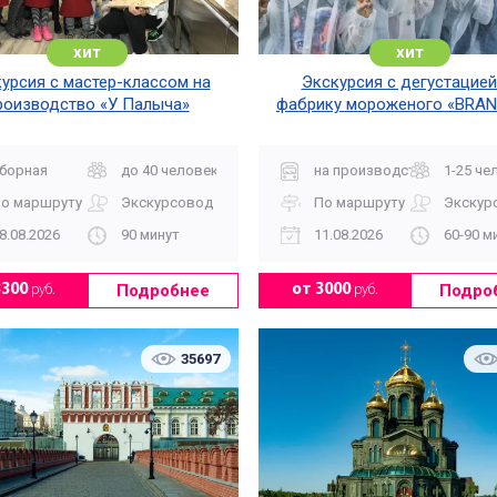
хит
хит
урсия с мастер-классом на
Экскурсия с дегустацией
роизводство «У Палыча»
фабрику мороженого «BRAN
борная
до 40 человек
на производство
1-25 че
о маршруту
Экскурсовод
По маршруту
Экскур
8.08.2026
90 минут
11.08.2026
60-90 м
Подробнее
Подро
3300
руб.
от 3000
руб.
35697