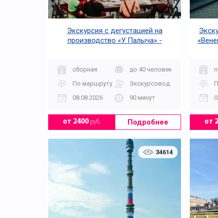
Экскурсия с дегустацией на
Экску
производство «У Палыча» -
«Вене
Приключение со вкусом
сборная
до 40 человек
п
По маршруту
Экскурсовод
П
08.08.2026
90 минут
0
Подробнее
от 2400
руб.
от 
34614