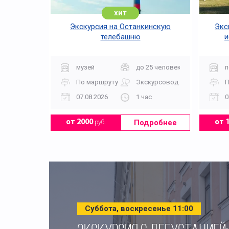
хит
Экскурсия на Останкинскую
Экс
телебашню
и
музей
до 25 человек
п
По маршруту
Экскурсовод
П
07.08.2026
1 час
0
Подробнее
от 2000
руб.
от 
Суббота, воскресенье 11:00