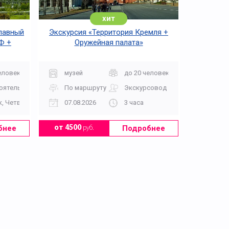
хит
Главный
Экскурсия «Территория Кремля +
Ф +
Оружейная палата»
Дорога
еловек
музей
до 20 человек
оятельно
По маршруту
Экскурсовод
, Четверг, Суббота, Воскресенье 11.30
07.08.2026
3 часа
бнее
Подробнее
от 4500
руб.