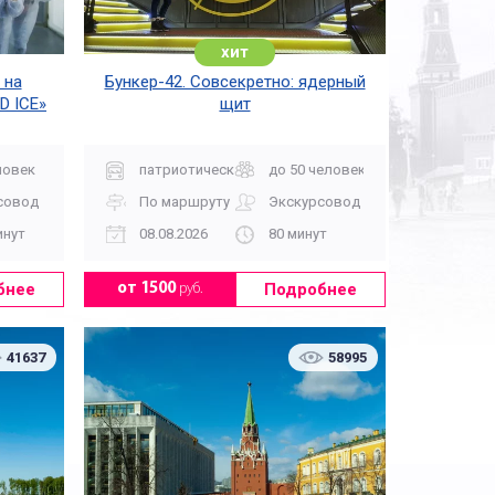
хит
 на
Бункер-42. Совсекретно: ядерный
D ICE»
щит
ловек
патриотическая
до 50 человек
совод
По маршруту
Экскурсовод
инут
08.08.2026
80 минут
бнее
Подробнее
от 1500
руб.
41637
58995