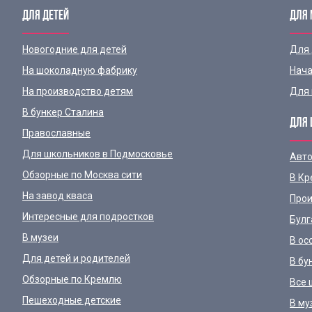
ДЛЯ ДЕТЕЙ
ДЛЯ
Новогодние для детей
Для
На шоколадную фабрику
Нача
На производство детям
Для 
В бункер Сталина
ДЛЯ 
Православные
Для школьников в Подмосковье
Авто
Обзорные по Москва сити
В Кр
На завод кваса
Прои
Интересные для подростков
Булг
В музеи
В ос
Для детей и родителей
В бу
Обзорные по Кремлю
Все 
Пешеходные детские
В му