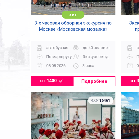
хит
3-х часовая обзорная экскурсия по
Экск
Москве «Московская мозаика»
п
автобусная
до 40 человек
с
По маршруту
Экскурсовод
П
08.08.2026
3 часа
0
Подробнее
от 1400
руб.
от 
16461