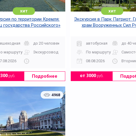
хит
хит
рсия по территории Кремля:
Экскурсия в Парк Патриот: 
ц государства Российского»
храм Вооруженных Сил Р
Музейный комплекс 1418 «
Памяти»
ешеходная
до 20 человек
автобусная
до 40 ч
о маршруту
Экскурсовод
По маршруту
Самост
7.08.2026
08.08.2026
Вторник
Подробнее
Подро
2300
руб.
от 3000
руб.
4968