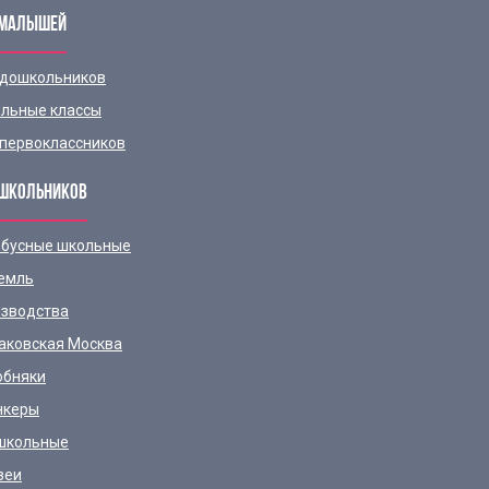
 МАЛЫШЕЙ
 дошкольников
льные классы
первоклассников
ШКОЛЬНИКОВ
бусные школьные
емль
зводства
аковская Москва
обняки
нкеры
школьные
зеи