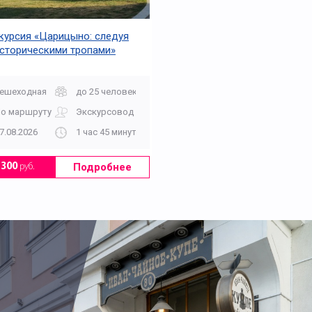
курсия «Царицыно: следуя
сторическими тропами»
ешеходная
до 25 человек
о маршруту
Экскурсовод
7.08.2026
1 час 45 минут
Подробнее
1300
руб.