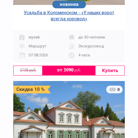
новинка
Усадьба в Коломенском - «У наших ворот
всегда хоровод»
музей
до 30 человек
Маршрут
Экскурсовод
07.08.2026
4 часа
Купить
от 3090
руб.
3708 руб.
Скидка 10 %
0