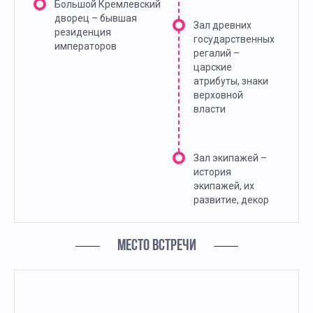
Большой Кремлевский
дворец – бывшая
Зал древних
резиденция
государственных
императоров
регалий –
царские
атрибуты, знаки
верховной
власти
Зал экипажей –
история
экипажей, их
развитие, декор
МЕСТО ВСТРЕЧИ