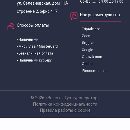
Сб.-Вс. ...... с 9:00 до 19:00
Норвежский язык
ул. Селезневская, дом 11А
строение 2, офис 417
Нас рекомендуют на:
Португальский язык
Способы оплаты
- TripAdvisor
Сербо–хорватском язык
- Zoon
- Наличными
- Яндекс
- Мир / Visa / MasterCard
Турецкий язык
- Google
- Безналичная оплата
- Otzovik.com
- Наличными курьеру
- Osd.ru
Финский язык
- iReccomend.ru
Чешский язык
Шведский язык
© 2026 «Высота-Тур туроператор»
Политика конфиденциальности
Правила работы с cookie
Японский язык
Экскурсии для тайцев