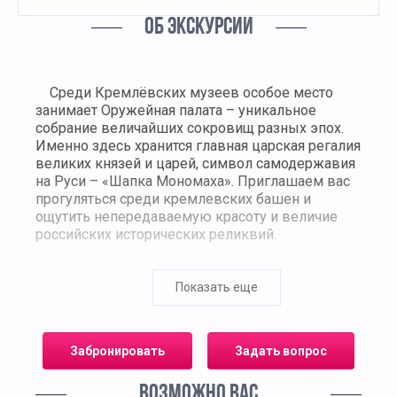
ОБ ЭКСКУРСИИ
Среди Кремлёвских музеев особое место
занимает Оружейная палата – уникальное
собрание величайших сокровищ разных эпох.
Именно здесь хранится главная царская регалия
великих князей и царей, символ самодержавия
на Руси – «Шапка Мономаха». Приглашаем вас
прогуляться среди кремлевских башен и
ощутить непередаваемую красоту и величие
российских исторических реликвий.
На экскурсии в сопровождении опытного гида
вы посмотрите все храмы и соборы Кремля,
Показать еще
оцените масштабы Царь-пушки и Царь-
колокола. А главное - перед вами откроется
тайна российской культурной
Забронировать
Задать вопрос
сокровищницы. Исторические корни
Оружейной палаты уходят вглубь на пять
ВОЗМОЖНО ВАС
столетий, с первым упоминанием в 1547 году.