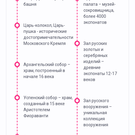
башня
палата – музей-
сокровищница,
более 4000
экспонатов
Царь-колокол, Царь-
пушка - исторические
достопримечательности
Московского Кремля
Зал русских
золотых и
серебряных
изделий –
Архангельский собор –
древние
храм, построенный в
экспонаты 12-17
начале 16 века
веков
Успенский собор – храм,
Зал русского
созданный в 15 веке
вооружения –
Аристотелем
уникальная
Фиораванти
коллекция
вооружения