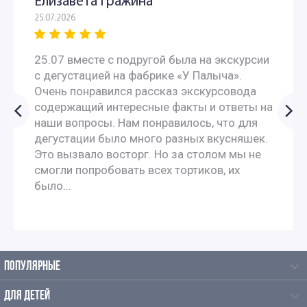
Елизавета Гражина
25.07.2026
Экскурсии для иностранцев по Москве
25.07 вместе с подругой была на экскурсии
Экскурсии для китайцев по Москве
с дегустацией на фабрике «У Палыча».
Очень понравился рассказ экскурсовода
Экскурсии в Кремль для иностранцев
содержащий интересные факты и ответы на
наши вопросы. Нам понравилось, что для
Экскурсии по Москве на английском языке для
дегустации было много разных вкусняшек.
Это вызвало восторг. Но за столом мы не
иностранцев
смогли попробовать всех тортиков, их
было...
Экскурсии по Москве на английском языке с переводом
Экскурсии по Москве на французском
ПОПУЛЯРНЫЕ
Экскурсии по Москве на испанском языке
ДЛЯ ДЕТЕЙ