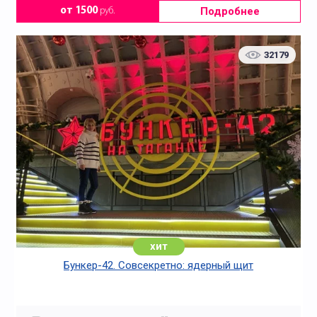
Подробнее
от 1500
руб.
32179
хит
Бункер-42. Совсекретно: ядерный щит