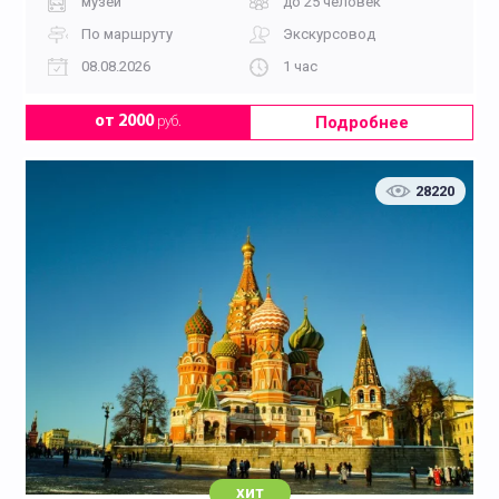
музей
до 25 человек
По маршруту
Экскурсовод
08.08.2026
1 час
Подробнее
от 2000
руб.
28220
хит