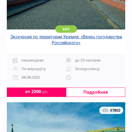
хит
Экскурсия по территории Кремля: «Венец государства
Российского»
пешеходная
до 20 человек
По маршруту
Экскурсовод
08.08.2026
Подробнее
от 2300
руб.
37802