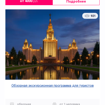
Подробнее
от 4000
руб.
921
Обзорная экскурсионная программа для туристов
обзорная
от 1 человека