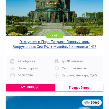
хит
Экскурсия в Парк Патриот: Главный храм
Вооруженных Сил РФ + Музейный комплекс 1418
«Дорога Памяти»
автобусная
до 40 человек
По маршруту
Самостоятельно
08.08.2026
Вторник, Четверг, Суббота, Во
Подробнее
от 3000
руб.
59062