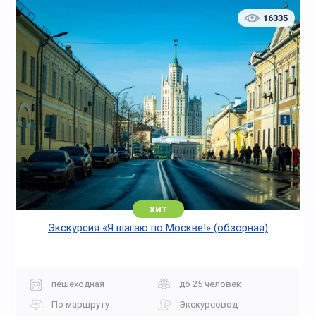
16335
хит
Экскурсия «Я шагаю по Москве!» (обзорная)
пешеходная
до 25 человек
По маршруту
Экскурсовод