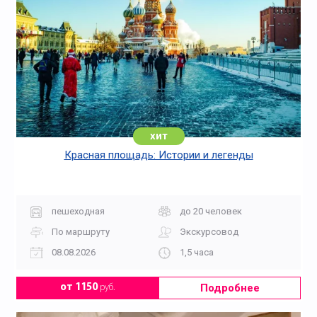
хит
Красная площадь: Истории и легенды
пешеходная
до 20 человек
По маршруту
Экскурсовод
08.08.2026
1,5 часа
Подробнее
от 1150
руб.