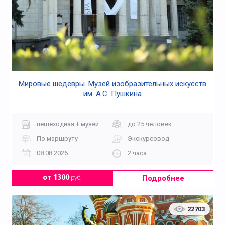
Мировые шедевры. Музей изобразительных искусств
им. А.С. Пушкина
пешеходная + музей
до 25 человек
По маршруту
Экскурсовод
08.08.2026
2 часа
Подробнее
от 1300
руб.
22703