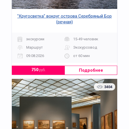
"Кругосветка" вокруг острова Серебряный Бор
(речная)
экскурсии
15-49 человек
Маршрут
Экскурсовод
09.08.2026
от 60 мин
Подробнее
750
руб.
3404