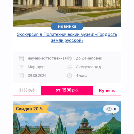
новинка
Экскурсия в Политехнический музей: «Гордость
земли русской»
научно-естественная
до 24 человек
Маршрут
Экскурсовод
09.08.2026
4 часа
Купить
от 1590
руб.
3133 руб.
Скидка 20 %
0