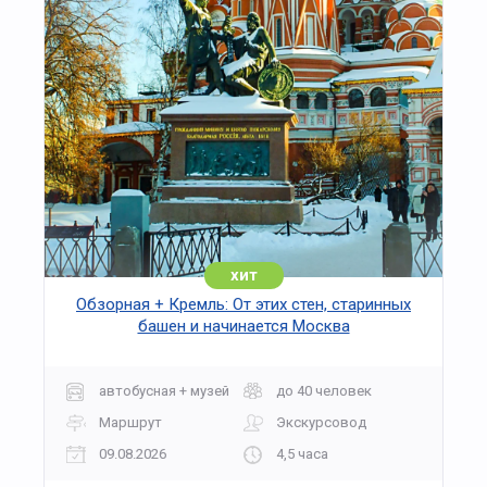
библиотеки: от Парадной лестницы и
Мраморного зала до легендарного читального
зала имени Ленина, где работали выдающиеся
писатели, учёные и государственные деятели.
Особое внимание уделяется истории
формирования фондов, роли библиотеки в
сохранении культурного наследия страны и
работе специалистов по реставрации и
оцифровке редких документов.
В заключительной части программы посетители
увидят внутренние хранилища, современные
автоматизированные системы выдачи книг и
хит
узнают, как библиотека адаптируется к
Обзорная + Кремль: От этих стен, старинных
цифровой эпохе. Экскурсия позволяет оценить
башен и начинается Москва
масштаб и значение РГБ и понять, почему это
место остаётся интеллектуальным центром
Москвы, объединяющим прошлое и будущее
автобусная + музей
до 40 человек
российской науки и культуры.
Маршрут
Экскурсовод
09.08.2026
4,5 часа