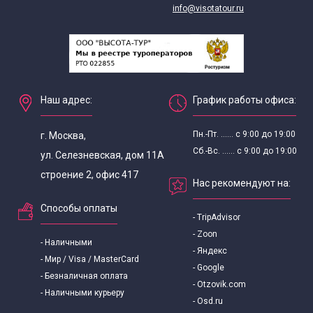
info@visotatour.ru
Экскурсии для школьников в сентябре
Экскурсии для школьников
Наш адрес:
График работы офиса:
Экскурсии для школьников 8 класса
Пн.-Пт. ...... с 9:00 до 19:00
г. Москва,
Сб.-Вс. ...... с 9:00 до 19:00
ул. Селезневская, дом 11А
строение 2, офис 417
Нас рекомендуют на:
Способы оплаты
- TripAdvisor
- Zoon
- Наличными
- Яндекс
- Мир / Visa / MasterCard
- Google
- Безналичная оплата
- Otzovik.com
- Наличными курьеру
- Osd.ru