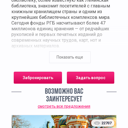
библиотеку, более известную как Ленинская
библиотека, знакомит посетителей с главным
книжным хранилищем страны и одним из
крупнейших библиотечных комплексов мира.
Сегодня фонды РГБ насчитывают более 47
миллионов единиц хранения — от редчайших
рукописей и первых печатных изданий до
современных научных трудов, карт, нот и
архивных материалов.
В ходе экскурсии участники узнают историю
Показать еще
создания библиотеки, начиная с 1862 года, когда
она была основана как Румянцевский музей, и
до настоящего времени, когда РГБ стала
Забронировать
Задать вопрос
центром национального библиотечного дела и
научных исследований. Гид расскажет о
ВОЗМОЖНО ВАС
знаменитом архитектурном ансамбле на улице
Воздвиженка, где сочетаются элементы
ЗАИНТЕРЕСУЕТ
сталинского классицизма и строгого
смотреть все предложения
монументального стиля, символизирующего
престиж отечественной науки и культуры.
22707
Экскурсанты пройдут по главным залам