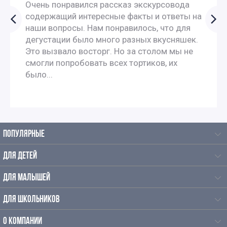
Литературные экскурсии для 7 класс
Очень понравился рассказ экскурсовода
содержащий интересные факты и ответы на
наши вопросы. Нам понравилось, что для
Литературные экскурсии для 8 класса
дегустации было много разных вкусняшек.
Это вызвало восторг. Но за столом мы не
Экскурсии по москве для 9 класса
смогли попробовать всех тортиков, их
было...
Автобусные экскурсии по Москве для школьников
Исторические экскурсии для школьников
ПОПУЛЯРНЫЕ
Литературные экскурсии для школьников
ДЛЯ ДЕТЕЙ
Экскурсии для школьников на каникулы
ДЛЯ МАЛЫШЕЙ
Осенние экскурсии для школьников
ДЛЯ ШКОЛЬНИКОВ
Экскурсии для школьников по истории
О КОМПАНИИ