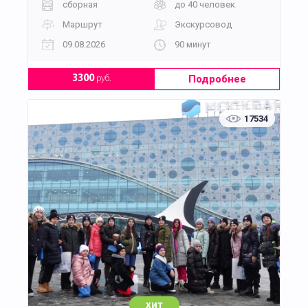
сборная
до 40 человек
Маршрут
Экскурсовод
09.08.2026
90 минут
Подробнее
3300
руб.
17534
хит