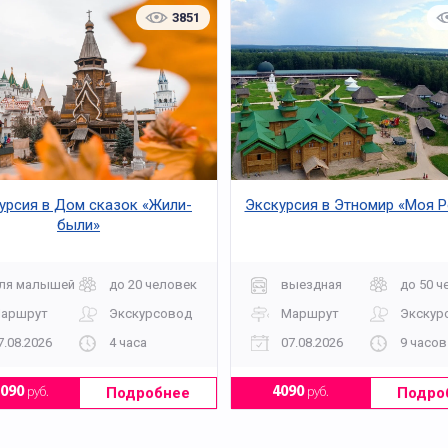
3851
урсия в Дом сказок «Жили-
Экскурсия в Этномир «Моя Р
были»
ля малышей
до 20 человек
выездная
до 50 ч
аршрут
Экскурсовод
Маршрут
Экскур
7.08.2026
4 часа
07.08.2026
9 часов
Подробнее
Подро
2090
руб.
4090
руб.