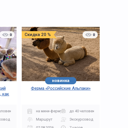
Скидка 20 %
0
0
новинка
кий
Ферма «Российские Альпаки»
, как
еловек
на мини-ферму
до 40 человек
совод
Маршрут
Экскурсовод
07.08.2026
7 часов