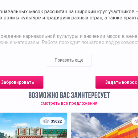
рнавальных масок рассчитан на широкий круг участников
х роли в культуре и традициях разных стран, а также прак
схождении карнавальной культуры и значении масок в вене
тивные материалы. Работа проходит пошагово под руководс
Показать еще
иль оформления: классический орнамент, абстрактный ри
зуются блёстки, перья, тесьма и другие декоративные эл
олнения, гармонии цветовых сочетаний и правильному ис
Забронировать
Задать вопрос
стник забирает с собой.
ВОЗМОЖНО ВАС ЗАИНТЕРЕСУЕТ
ражение, способствует раскрытию творческих способност
смотреть все предложения
й, так и для школьных и корпоративных групп. Опытные 
льтативным.
35622