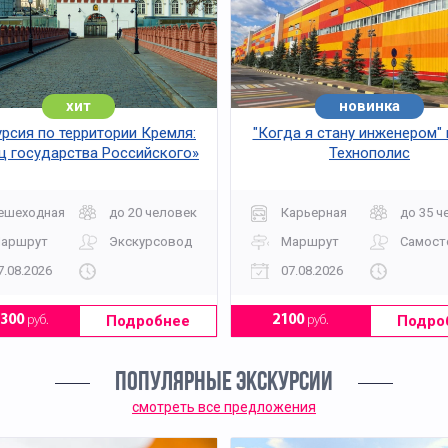
хит
новинка
хит
рсия по территории Кремля:
"Когда я стану инженером"
ц государства Российского»
Технополис
ешеходная
до 20 человек
Карьерная
до 35 ч
аршрут
Экскурсовод
Маршрут
Самост
7.08.2026
07.08.2026
Подробнее
Подро
2300
руб.
2100
руб.
ПОПУЛЯРНЫЕ ЭКСКУРСИИ
смотреть все предложения