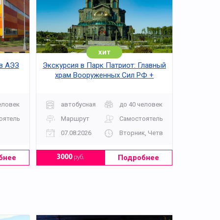
хит
 в АЭЗ
Экскурсия в Парк Патриот: Главный
храм Вооруженных Сил РФ +
Музейный комплекс 1418 «Дорога
Памяти»
еловек
автобусная
до 40 человек
оятельно
Маршрут
Самостоятельно
07.08.2026
Вторник, Четверг, Суббота, Воск
бнее
Подробнее
3000
руб.