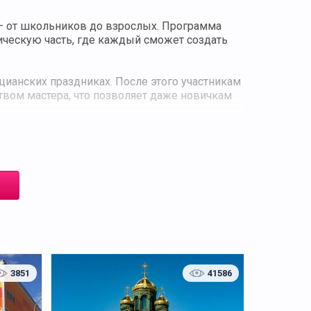
 — от школьников до взрослых. Программа
тическую часть, где каждый сможет создать
цианских праздниках. После этого участникам
твом мастера, что позволяет даже новичкам
сунок, народные мотивы или современные
ементы.
пользованию материалов. Результатом
ей и создаёт атмосферу праздника. Формат
мастера обеспечивают сопровождение на всех
3851
41586