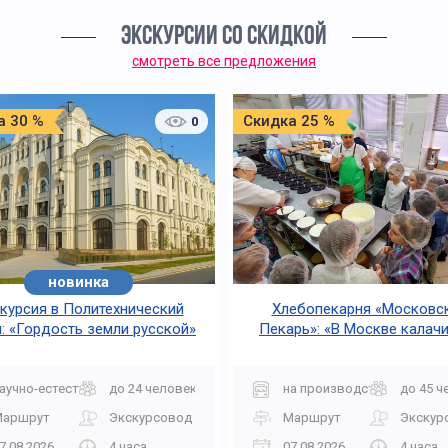
ЭКСКУРСИИ СО СКИДКОЙ
смотреть все предложения
а 30 %
Скидка 25 %
0
новинка
курсия в Политехнический
Хлебопекарня «Московс
: «Гордость земли русской»
Пекарь»: «В Москве калачи
огонь горячи»
аучно-естественная
до 24 человек
на производство
до 45 ч
Маршрут
Экскурсовод
Маршрут
Экскур
7.08.2026
4 часа
07.08.2026
4 часа