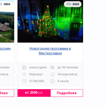
3860
3043
оссия»
Новогодняя программа в
Мастерславле
еловек
новогодняя
до 50 человек
совод
Маршрут
Экскурсовод
07.08.2026
6 часов
бнее
Подробнее
от 2500
руб.