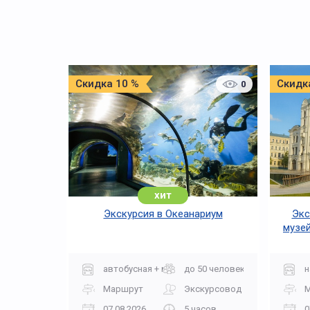
Скидка 10 %
Скидк
0
хит
Экскурсия в Океанариум
Экс
музей
автобусная + музей
до 50 человек
н
Маршрут
Экскурсовод
07.08.2026
5 часов
0