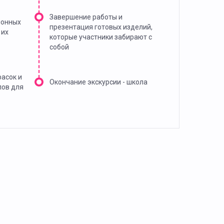
Завершение работы и
ионных
презентация готовых изделий,
 их
которые участники забирают с
собой
расок и
Окончание экскурсии - школа
лов для