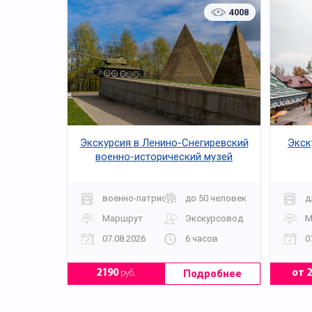
4008
Экскурсия в Ленино-Снегиревский
Экск
военно-исторический музей
военно-патриотическая
до 50 человек
д
Маршрут
Экскурсовод
М
07.08.2026
6 часов
0
Подробнее
2190
руб.
от 