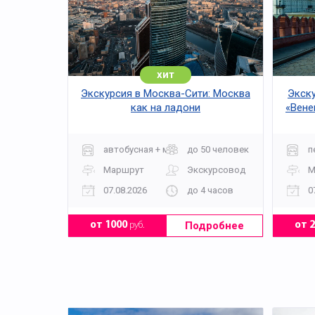
хит
Экскурсия в Москва-Сити: Москва
Экску
как на ладони
«Вене
автобусная + музей
до 50 человек
п
Маршрут
Экскурсовод
М
07.08.2026
до 4 часов
0
Подробнее
от 1000
руб.
от 