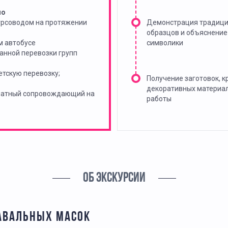
но
урсоводом на протяжении
Демонстрация традиц
образцов и объяснение
м автобусе
символики
анной перевозки групп
тскую перевозку;
Получение заготовок, к
декоративных материа
платный сопровождающий на
работы
ОБ ЭКСКУРСИИ
НАВАЛЬНЫХ МАСОК