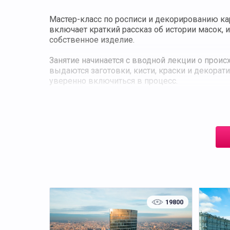
Мастер-класс по росписи и декорированию ка
включает краткий рассказ об истории масок, и
собственное изделие.
Занятие начинается с вводной лекции о прои
выдаются заготовки, кисти, краски и декора
уверенно включиться в процесс.
В ходе практической части можно выбрать ст
дизайнерские решения. Дополнительно исполь
Особое внимание уделяется аккуратности исп
становится готовая маска, которую каждый уча
Мастер-класс развивает художественное вооб
подходит как для индивидуальных посетителе
этапах, что делает занятие интересным и резу
19800