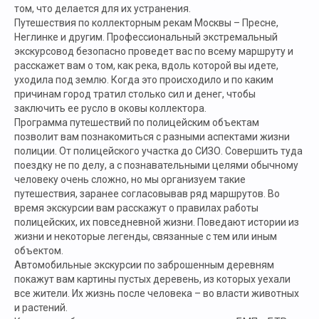
том, что делается для их устранения.
Путешествия по коллекторным рекам Москвы – Пресне,
Неглинке и другим. Профессиональный экстремальный
экскурсовод безопасно проведет вас по всему маршруту и
расскажет вам о том, как река, вдоль которой вы идете,
уходила под землю. Когда это происходило и по каким
причинам город тратил столько сил и денег, чтобы
заключить ее русло в оковы коллектора.
Программа путешествий по полицейским объектам
позволит вам познакомиться с разными аспектами жизни
полиции. От полицейского участка до СИЗО. Совершить туда
поездку не по делу, а с познавательными целями обычному
человеку очень сложно, но мы организуем такие
путешествия, заранее согласовывав ряд маршрутов. Во
время экскурсии вам расскажут о правилах работы
полицейских, их повседневной жизни. Поведают истории из
жизни и некоторые легенды, связанные с тем или иным
объектом.
Автомобильные экскурсии по заброшенным деревням
покажут вам картины пустых деревень, из которых уехали
все жители. Их жизнь после человека – во власти животных
и растений.