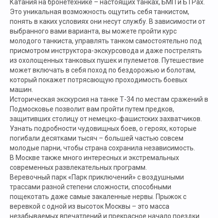
Катания на бронетехнике – настоящих танках, БМП и БТРах.
Это уникальная возможность ощутить себя танкистом,
понять в каких условиях они несут службу. В зависимости от
выбранного вами варианта, вы можете пройти курс
молодого танкиста, управлять танком самостоятельно под
присмотром инструктора-экскурсовода и даже пострелять
из охолощенных танковых пушек и пулеметов. Путешествие
может включать в себя поход по бездорожью и болотам,
который покажет потрясающую проходимость боевых
машин.
Историческая экскурсия на танке Т-34 по местам сражений в
Подмосковье позволит вам пройти путем предков,
защитивших столицу от немецко-фашистских захватчиков.
Узнать подробности чудовищных боев, о героях, которые
погибали десятками тысяч – большей частью совсем
молодые парни, чтобы страна сохранила независимость.
В Москве также много интересных и экстремальных
современных развлекательных программ.
Веревочный парк «Парк приключений» с воздушными
трассами разной степени сложности, способными
пощекотать даже самые закаленные нервы. Прыжок с
веревкой с одной из высоток Москвы – это масса
незабываемых впечатлений и прекрасное начало поездки