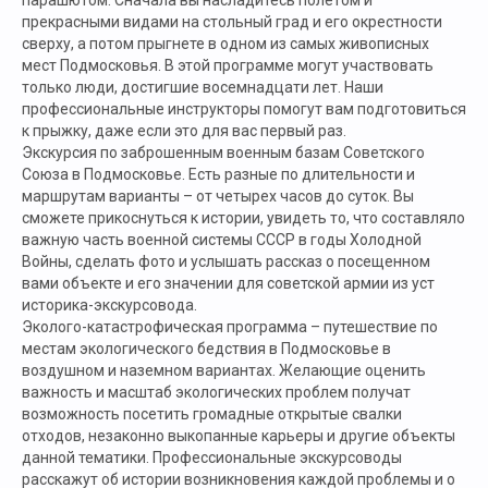
парашютом. Сначала вы насладитесь полетом и
прекрасными видами на стольный град и его окрестности
сверху, а потом прыгнете в одном из самых живописных
мест Подмосковья. В этой программе могут участвовать
только люди, достигшие восемнадцати лет. Наши
профессиональные инструкторы помогут вам подготовиться
к прыжку, даже если это для вас первый раз.
Экскурсия по заброшенным военным базам Советского
Союза в Подмосковье. Есть разные по длительности и
маршрутам варианты – от четырех часов до суток. Вы
сможете прикоснуться к истории, увидеть то, что составляло
важную часть военной системы СССР в годы Холодной
Войны, сделать фото и услышать рассказ о посещенном
вами объекте и его значении для советской армии из уст
историка-экскурсовода.
Эколого-катастрофическая программа – путешествие по
местам экологического бедствия в Подмосковье в
воздушном и наземном вариантах. Желающие оценить
важность и масштаб экологических проблем получат
возможность посетить громадные открытые свалки
отходов, незаконно выкопанные карьеры и другие объекты
данной тематики. Профессиональные экскурсоводы
расскажут об истории возникновения каждой проблемы и о