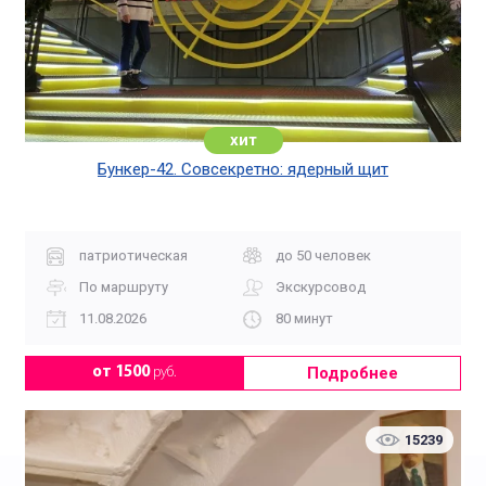
хит
Бункер-42. Совсекретно: ядерный щит
патриотическая
до 50 человек
По маршруту
Экскурсовод
11.08.2026
80 минут
Подробнее
от 1500
руб.
15239