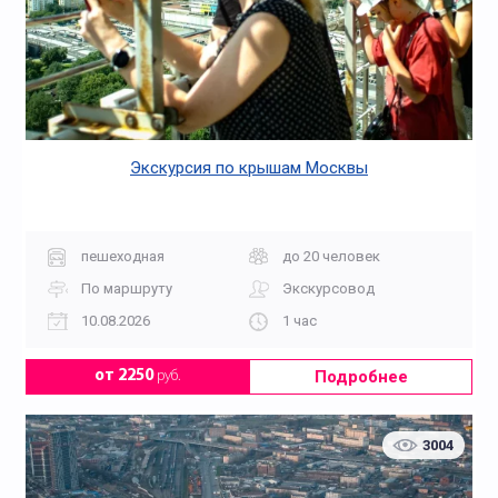
Экскурсия по крышам Москвы
пешеходная
до 20 человек
По маршруту
Экскурсовод
10.08.2026
1 час
Подробнее
от 2250
руб.
3004