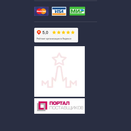
Экскурсии по Москве от комсомольской площади на
автобусе
Автобусные экскурсии от кремля по Москве
Экскурсии по Москве от Маяковской
Автобусные экскурсии по Москве от Манежной
площади
Вечерние экскурсии по Москве от Манежной площади
Вечерние экскурсии по Москве с метро Динамо
Автобусные экскурсии от Охотного ряда