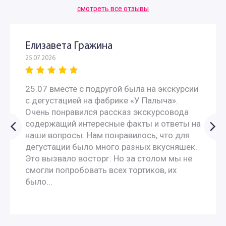
Необычные экскурсии по Москве на автобусе
смотреть все отзывы
Ночные экскурсии по Москве на автобусе
Елизавета Гражина
25.07.2026
Экскурсии по вечерней Москве на автобусе
25.07 вместе с подругой была на экскурсии
Интересные экскурсии по Москве для москвичей
с дегустацией на фабрике «У Палыча».
Очень понравился рассказ экскурсовода
Экскурсии для пенсионеров
содержащий интересные факты и ответы на
наши вопросы. Нам понравилось, что для
Автобусные экскурсии для пенсионеров
дегустации было много разных вкусняшек.
Это вызвало восторг. Но за столом мы не
смогли попробовать всех тортиков, их
Недорогие экскурсии для пенсионеров
было...
Экскурсии выходного дня для пенсионеров
Экскурсии по Москве для студентов