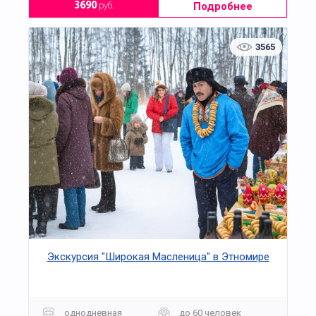
Подробнее
3690
руб.
3565
Экскурсия "Широкая Масленица" в Этномире
однодневная
до 60 человек