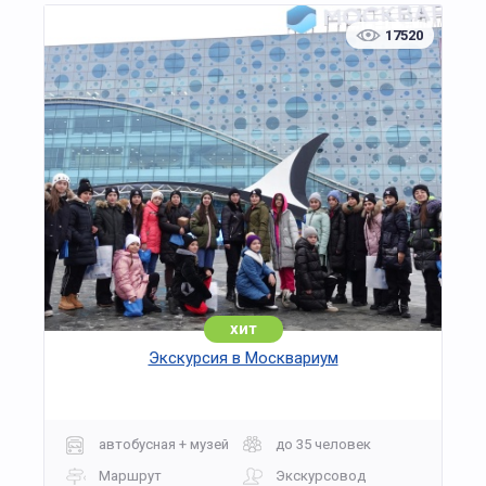
17520
хит
Экскурсия в Москвариум
автобусная + музей
до 35 человек
Маршрут
Экскурсовод