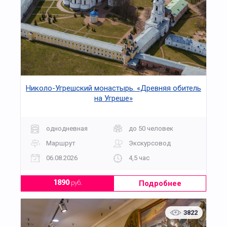
Николо-Угрешский монастырь. «Древняя обитель
на Угреше»
однодневная
до 50 человек
Маршрут
Экскурсовод
06.08.2026
4,5 час
Подробнее
1890
руб.
3822