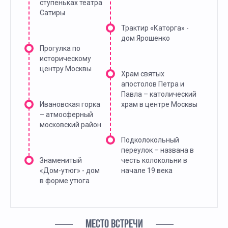
ступеньках театра
Сатиры
Трактир «Каторга» -
дом Ярошенко
Прогулка по
историческому
центру Москвы
Храм святых
апостолов Петра и
Павла – католический
Ивановская горка
храм в центре Москвы
– атмосферный
московский район
Подколокольный
переулок – названа в
Знаменитый
честь колокольни в
«Дом-утюг» - дом
начале 19 века
в форме утюга
МЕСТО ВСТРЕЧИ