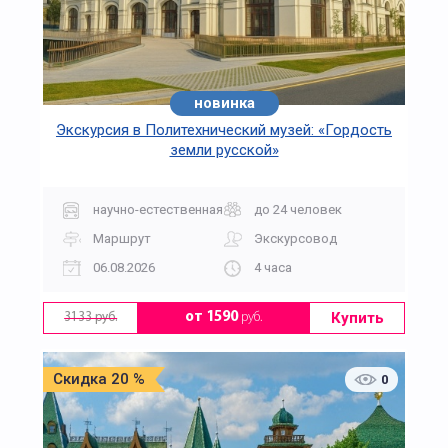
новинка
Экскурсия в Политехнический музей: «Гордость
земли русской»
научно-естественная
до 24 человек
Маршрут
Экскурсовод
06.08.2026
4 часа
Купить
от 1590
руб.
3133 руб.
Скидка 20 %
0