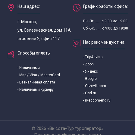
Наш адрес:
График работы офиса:
Автобусные экскурсии по Москве от павелецкого
Пн.-Пт. ...... с 9:00 до 19:00
г. Москва,
вокзала
Сб.-Вс. ...... с 9:00 до 19:00
ул. Селезневская, дом 11А
строение 2, офис 417
Нас рекомендуют на:
Необычные экскурсии по Москве
Способы оплаты
- TripAdvisor
Ночные экскурсии по Москве
- Zoon
- Наличными
- Яндекс
Ночные страшные экскурсии по Москве
- Мир / Visa / MasterCard
- Google
- Безналичная оплата
- Otzovik.com
- Наличными курьеру
Обзорные экскурсии по Москве
- Osd.ru
- iReccomend.ru
Городские обзорные экскурсии
Оригинальные экскурсии
© 2026 «Высота-Тур туроператор»
Политика конфиденциальности