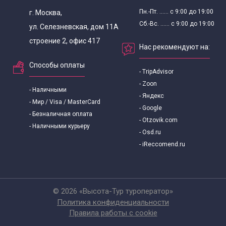
Пн.-Пт. ...... с 9:00 до 19:00
г. Москва,
Сб.-Вс. ...... с 9:00 до 19:00
ул. Селезневская, дом 11А
строение 2, офис 417
Нас рекомендуют на:
Способы оплаты
- TripAdvisor
- Zoon
- Наличными
- Яндекс
- Мир / Visa / MasterCard
- Google
- Безналичная оплата
- Otzovik.com
- Наличными курьеру
- Osd.ru
- iReccomend.ru
© 2026 «Высота-Тур туроператор»
Политика конфиденциальности
Правила работы с cookie