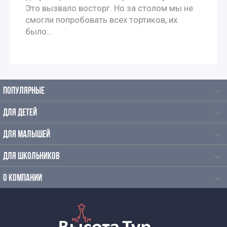
Это вызвало восторг. Но за столом мы не
иностранцев
смогли попробовать всех тортиков, их
было...
Экскурсии по Москве на французском
Экскурсии по Москве на испанском языке
ПОПУЛЯРНЫЕ
Экскурсии по Москве на итальянском языке
ДЛЯ ДЕТЕЙ
Экскурсии по Москве на немецком языке
ДЛЯ МАЛЫШЕЙ
Экскурсии для иностранцев по Москве на польском
ДЛЯ ШКОЛЬНИКОВ
Интересные экскурсии по Москве для москвичей
О КОМПАНИИ
Экскурсии для пенсионеров