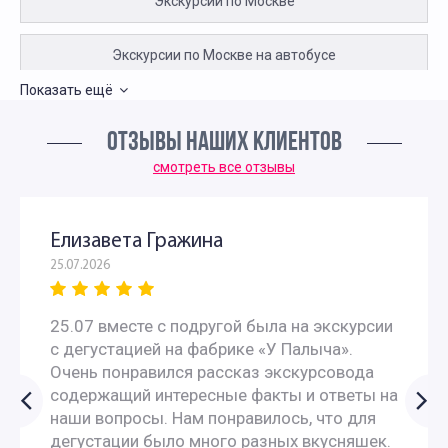
Экскурсии по Москве
Экскурсии по Москве на автобусе
Показать ещё
Автобусные архитектурные экскурсии по Москве
ОТЗЫВЫ НАШИХ КЛИЕНТОВ
Экскурсии по Москве на автобусе для пенсионеров
смотреть все отзывы
Индивидуальные экскурсии по Москве на автобусе
Елизавета Гражина
25.07.2026
Исторические экскурсии на автобусе
25.07 вместе с подругой была на экскурсии
Экскурсии для иностранцев по Москве
с дегустацией на фабрике «У Палыча».
Очень понравился рассказ экскурсовода
Экскурсии для китайцев по Москве
содержащий интересные факты и ответы на
наши вопросы. Нам понравилось, что для
Экскурсии по Москве на английском языке для
дегустации было много разных вкусняшек.