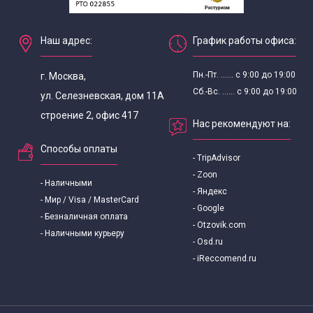
Экскурсии по Москве от Красной площади
Наш адрес:
График работы офиса:
Экскурсии от Манежной площади
Пн.-Пт. ...... с 9:00 до 19:00
г. Москва,
Автобусные экскурсии по Москве от Манежной
Сб.-Вс. ...... с 9:00 до 19:00
ул. Селезневская, дом 11А
строение 2, офис 417
площади
Нас рекомендуют на:
Способы оплаты
Мистические экскурсии по Москве от метро
- TripAdvisor
- Zoon
- Наличными
Сухаревская
- Яндекс
- Мир / Visa / MasterCard
- Google
- Безналичная оплата
Экскурсии от Охотного ряда
- Otzovik.com
- Наличными курьеру
- Osd.ru
- iReccomend.ru
Автобусные экскурсии от Охотного ряда
Мистические экскурсии по Москве