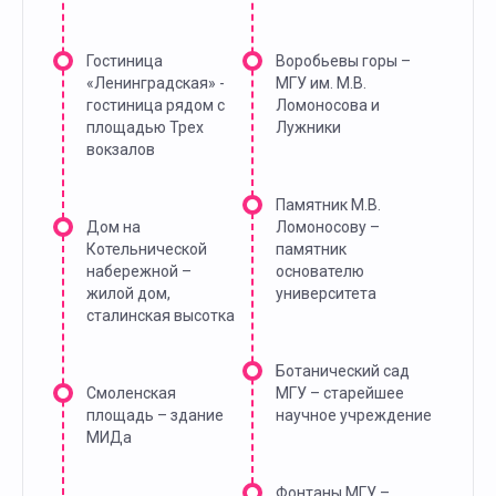
Гостиница
Воробьевы горы –
«Ленинградская» -
МГУ им. М.В.
гостиница рядом с
Ломоносова и
площадью Трех
Лужники
вокзалов
Памятник М.В.
Дом на
Ломоносову –
Котельнической
памятник
набережной –
основателю
жилой дом,
университета
сталинская высотка
Ботанический сад
Смоленская
МГУ – старейшее
площадь – здание
научное учреждение
МИДа
Фонтаны МГУ –