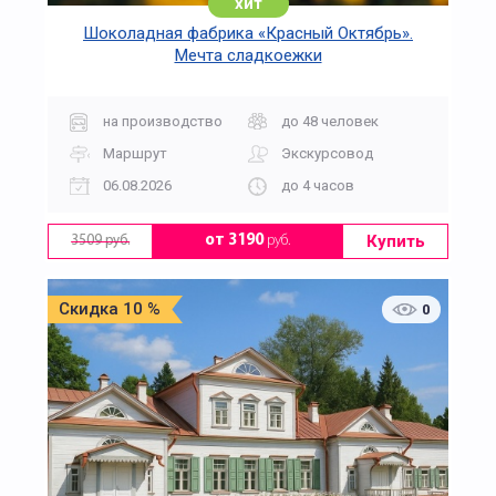
хит
Шоколадная фабрика «Красный Октябрь».
Мечта сладкоежки
на производство
до 48 человек
Маршрут
Экскурсовод
06.08.2026
до 4 часов
Купить
от 3190
руб.
3509 руб.
Скидка 10 %
0