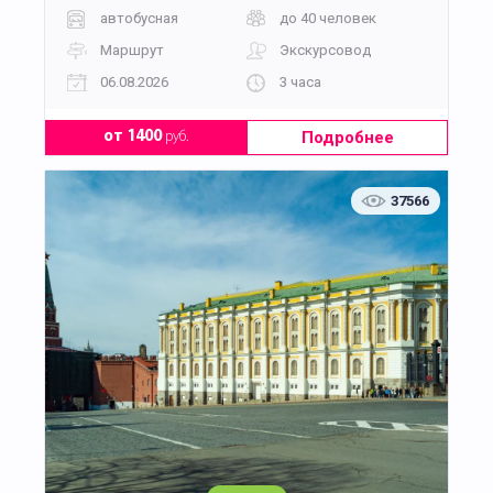
автобусная
до 40 человек
Маршрут
Экскурсовод
06.08.2026
3 часа
Подробнее
от 1400
руб.
37566