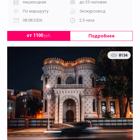
пешеходная
до 25 человек
По маршруту
Экскурсовод
08.08.2026
2,5 часа
Подробнее
от 1100
руб.
8134