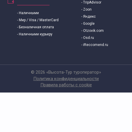
- TripAdvisor
- Zoon
- Наличными
- Яндекс
- Мир / Visa / MasterCard
- Google
- Безналичная оплата
- Otzovik.com
- Наличными курьеру
- Osd.ru
- iReccomend.ru
© 2026 «Высота-Тур туроператор»
Политика конфиденциальности
Правила работы с cookie