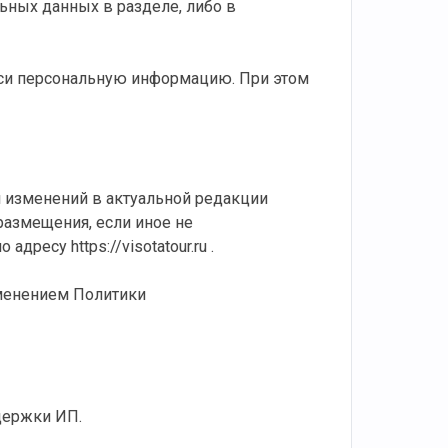
ных данных в разделе, либо в
иси персональную информацию. При этом
и изменений в актуальной редакции
размещения, если иное не
по адресу
https://visotatour.ru
.
именением Политики
держки ИП.