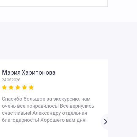
Мария Харитонова
Юрий
24.06.2026
03.06.202
Спасибо большое за экскурсию, нам
Всё пр
очень все понравилось! Все вернулись
интере
счастливые! Александру отдельная
вопрос
благодарность! Хорошего вам дня!
супер!