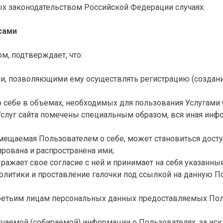
ых законодательством Российской Федерации случаях.
сами
м, подтверждает, что:
, позволяющими ему осуществлять регистрацию (создание
себе в объемах, необходимых для пользования Услугами С
Услуг сайта помечены специальным образом, вся иная инф
азмещаемая Пользователем о себе, может становиться дост
рована и распространена ими;
ражает свое согласие с ней и принимает на себя указанные
олитики и проставление галочки под ссылкой на данную П
у третьим лицам персональных данных предоставляемых По
учаемой (собираемой) информации о Пользователях, за ис