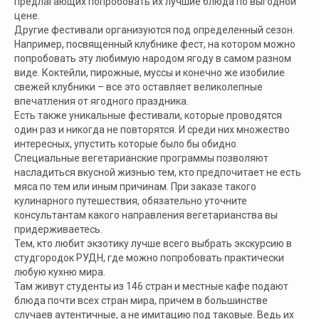
предлагающих попробовать их лучшие блюда по выгодной
цене.
Другие фестивали организуются под определенный сезон.
Например, посвященный клубнике фест, на котором можно
попробовать эту любимую народом ягоду в самом разном
виде. Коктейли, пирожные, муссы и конечно же изобилие
свежей клубники – все это оставляет великолепные
впечатления от ягодного праздника.
Есть также уникальные фестивали, которые проводятся
один раз и никогда не повторятся. И среди них множество
интересных, упустить которые было бы обидно.
Специальные вегетарианские программы позволяют
насладиться вкусной жизнью тем, кто предпочитает не есть
мяса по тем или иным причинам. При заказе такого
кулинарного путешествия, обязательно уточните
консультантам какого направления вегетарианства вы
придерживаетесь.
Тем, кто любит экзотику лучше всего выбрать экскурсию в
студгородок РУДН, где можно попробовать практически
любую кухню мира.
Там живут студенты из 146 стран и местные кафе подают
блюда почти всех стран мира, причем в большинстве
случаев аутентичные, а не имитацию под таковые. Ведь их