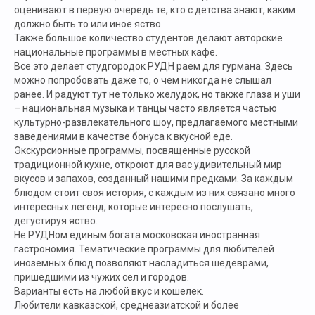
оценивают в первую очередь те, кто с детства знают, каким
должно быть то или иное яство.
Также большое количество студентов делают авторские
национальные программы в местных кафе.
Все это делает студгородок РУДН раем для гурмана. Здесь
можно попробовать даже то, о чем никогда не слышал
ранее. И радуют тут не только желудок, но также глаза и уши
– национальная музыка и танцы часто является частью
культурно-развлекательного шоу, предлагаемого местными
заведениями в качестве бонуса к вкусной еде.
Экскурсионные программы, посвященные русской
традиционной кухне, откроют для вас удивительный мир
вкусов и запахов, созданный нашими предками. За каждым
блюдом стоит своя история, с каждым из них связано много
интересных легенд, которые интересно послушать,
дегустируя яство.
Не РУДНом единым богата московская иностранная
гастрономия. Тематические программы для любителей
иноземных блюд позволяют насладиться шедеврами,
пришедшими из чужих сел и городов.
Варианты есть на любой вкус и кошелек.
Любители кавказской, среднеазиатской и более