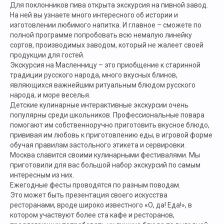
Для поклонников пива открыта экскурсия на пивной завод.
На ней вы узнаете много интересного об истории и
изготовлении любимого напитка. И главное – сможете по
полной программе попробовать всю немалую линейку
сортов, производимых заводом, который не жалеет своей
продукции для гостей.
Экскурсия на Масленницу – это приобщение к старинной
традиции русского народа, много вкусных блинов,
являющихся важнейшим ритуальным блюдом русского
народа, и море веселья.
Детские кулинарные интерактивные экскурсии очень
популярны среди школьников. Профессиональные повара
помогают им собственноручно приготовить вкусное блюдо,
прививая им любовь к приготовлению еды, в игровой форме
обучая правилам застольного этикета и сервировки.
Москва славится своими кулинарными фестивалями. Мы
приготовили для вас большой набор экскурсий по самым
интересным из них.
Ежегодные фесты проводятся по разным поводам.
Это может быть презентация своего искусства
ресторанами, вроде широко известного «О, да! Еда!», в
котором участвуют более ста кафе и ресторанов,