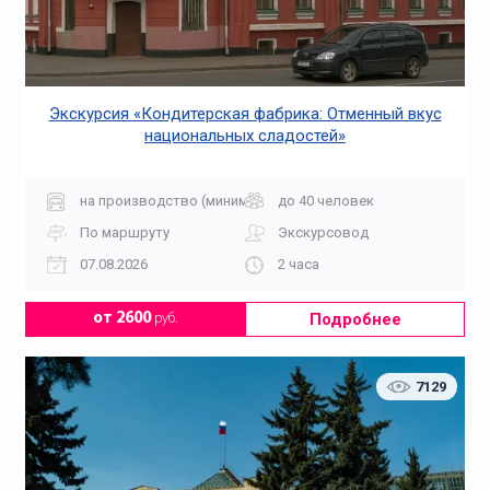
Экскурсия «Кондитерская фабрика: Отменный вкус
национальных сладостей»
на производство (минимальный заказ от 10 билетов)
до 40 человек
По маршруту
Экскурсовод
07.08.2026
2 часа
Подробнее
от 2600
руб.
7129