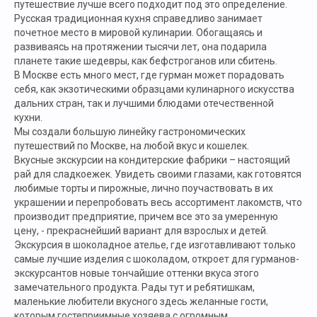
путешествие лучше всего подходит под это определение.
Русская традиционная кухня справедливо занимает
почетное место в мировой кулинарии. Обогащаясь и
развиваясь на протяжении тысячи лет, она подарила
планете такие шедевры, как бефстроганов или сбитень.
В Москве есть много мест, где гурман может порадовать
себя, как экзотическими образцами кулинарного искусства
дальних стран, так и лучшими блюдами отечественной
кухни.
Мы создали большую линейку гастрономических
путешествий по Москве, на любой вкус и кошелек.
Вкусные экскурсии на кондитерские фабрики – настоящий
рай для сладкоежек. Увидеть своими глазами, как готовятся
любимые торты и пирожные, лично поучаствовать в их
украшении и перепробовать весь ассортимент лакомств, что
производит предприятие, причем все это за умеренную
цену, - прекраснейший вариант для взрослых и детей.
Экскурсия в шоколадное ателье, где изготавливают только
самые лучшие изделия с шоколадом, откроет для гурманов-
экскурсантов новые тончайшие оттенки вкуса этого
замечательного продукта. Рады тут и ребятишкам,
маленькие любители вкусного здесь желанные гости,
которым гостеприимные хозяева с огромным