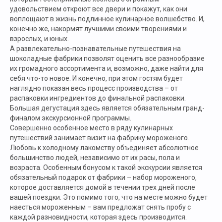
удовольствием откроют все двери и покажут, как они
воплощают в жизнь подлинное кулинарное волшебство. И,
конечно же, накормят лучшими своими творениями и
взрослых, и юных.
А развлекательно-познавательные путешествия на
шоколадные фабрики позволят оценить все разнообразие
их громадного ассортимента и, возможно, даже найти для
себя что-то новое. И конечно, при этом гостям будет
наглядно показан весь процесс производства – от
распаковки ингредиентов до финальной распаковки.
Большая дегустация здесь является обязательным гранд-
финалом экскурсионной программы.
Совершенно особенное место в ряду кулинарных
путешествий занимает визит на фабрику мороженого.
Любовь к холодному лакомству объединяет абсолютное
большинство людей, независимо от их расы, пола и
возраста. Особенным бонусом к такой экскурсии является
обязательный подарок от фабрики – набор мороженого,
которое доставляется домой в течении трех дней после
вашей поездки. Это помимо того, что на месте можно будет
наесться мороженным – вам предложат снять пробу с
каждой разновидности, которая здесь производится.