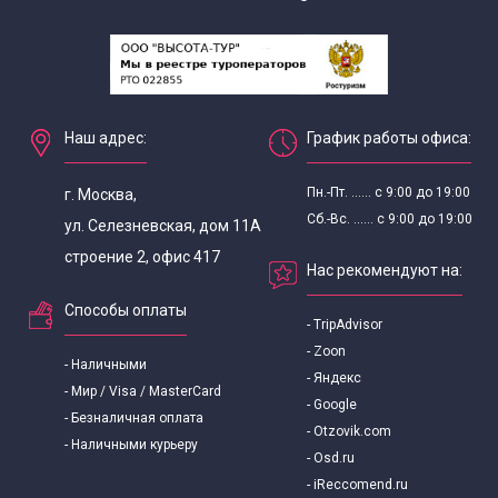
Наш адрес:
График работы офиса:
Пн.-Пт. ...... с 9:00 до 19:00
г. Москва,
Сб.-Вс. ...... с 9:00 до 19:00
ул. Селезневская, дом 11А
строение 2, офис 417
Нас рекомендуют на:
Способы оплаты
- TripAdvisor
- Zoon
- Наличными
- Яндекс
- Мир / Visa / MasterCard
- Google
- Безналичная оплата
- Otzovik.com
- Наличными курьеру
- Osd.ru
- iReccomend.ru