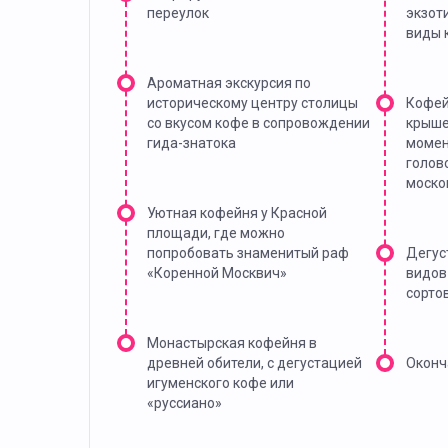
переулок
экзот
виды 
Ароматная экскурсия по
историческому центру столицы
Кофей
со вкусом кофе в сопровождении
крыше
гида-знатока
момен
голов
моско
Уютная кофейня у Красной
площади, где можно
попробовать знаменитый раф
Дегус
«Коренной Москвич»
видов
сорто
Монастырская кофейня в
древней обители, с дегустацией
Оконч
игуменского кофе или
«руссиано»