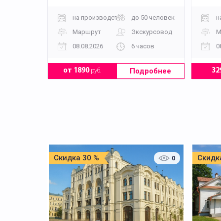
на производство + мастер-класс
до 50 человек
н
Маршрут
Экскурсовод
М
08.08.2026
6 часов
0
Подробнее
от 1890
руб.
32
Скидка 30 %
Скидк
0