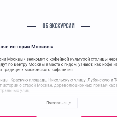
ОБ ЭКСКУРСИИ
йные истории Москвы»
рии Москвы» знакомит с кофейной культурой столицы чер
йдут по центру Москвы вместе с гидом, узнают, как кофе и
 в традициях московского кофепития.
лицы: Красную площадь, Никольскую улицу, Лубянскую и Т
т истории о старой Москве, дореволюционных привычках г
тральных улиц.
бычных кофейнях. Среди них — небольшая кофейня рядом
Показать еще
ня с авторскими напитками и адреса, где кофе готовят ал
 отличаются классические и современные способы приготовл
ивания.