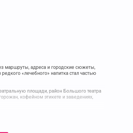
ез маршруты, адреса и городские сюжеты,
з редкого «лечебного» напитка стал частью
еатральную площади, район Большого театра
орожан, кофейном этикете и заведениях,
 с Красной площадью, где можно попробовать
ьтернативными способами. Участники узнают,
ения, а также как меняется вкус напитка в