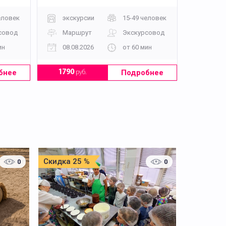
еловек
экскурсии
15-49 человек
совод
Маршрут
Экскурсовод
ин
08.08.2026
от 60 мин
бнее
Подробнее
1790
руб.
Скидка 25 %
0
0