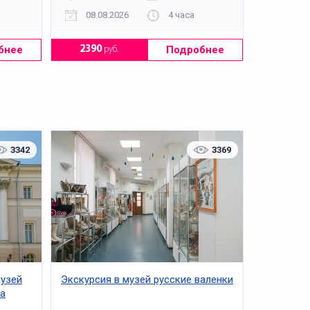
08.08.2026
4 часа
бнее
Подробнее
2390
руб.
3342
3369
музей
Экскурсия в музей русские валенки
ва