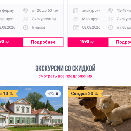
а ферму
от 20 до 60 человек
экскурсии
15-49 ч
аршрут
Экскурсовод
Маршрут
Экскур
8.08.2026
6 часов
08.08.2026
от 60 м
Подробнее
Подро
90
руб.
1990
руб.
ЭКСКУРСИИ СО СКИДКОЙ
смотреть все предложения
а 10 %
Скидка 20 %
0