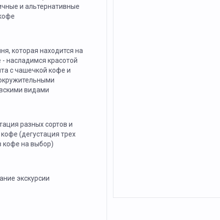
ичные и альтернативные
кофе
ня, которая находится на
 - насладимся красотой
та с чашечкой кофе и
окружительными
вскими видами
тация разных сортов и
 кофе (дегустация трех
в кофе на выбор)
ание экскурсии