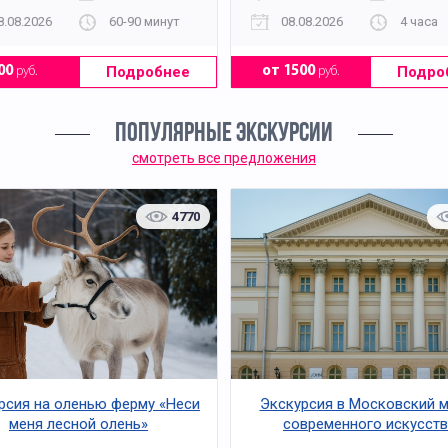
8.08.2026
60-90 минут
08.08.2026
4 часа
Подробнее
Подро
00
руб.
от 1500
руб.
ПОПУЛЯРНЫЕ ЭКСКУРСИИ
смотреть все предложения
4770
рсия на оленью ферму «Неси
Экскурсия в Московский 
меня лесной олень»
современного искусст