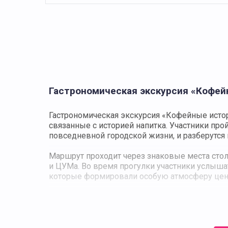
Гастрономическая экскурсия «Кофе
Гастрономическая экскурсия «Кофейные исто
связанные с историей напитка. Участники про
повседневной городской жизни, и разберутся
Маршрут проходит через знаковые места сто
и ЦУМа. Во время прогулки участники услыша
которые формировали особую атмосферу цен
В программе предусмотрены остановки в нео
раф «Коренной москвич», монастырская кофей
что такое пуровер, колд-брю и бонавита, чем
зависимости от зерна, помола и метода завар