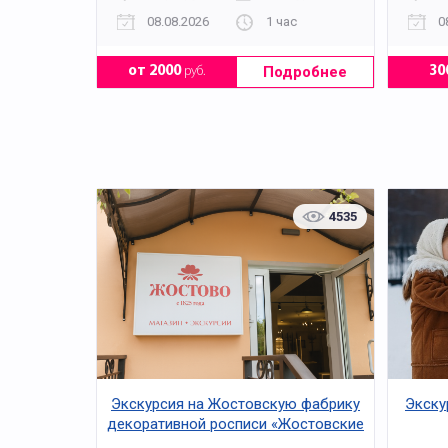
08.08.2026
1 час
0
Подробнее
от 2000
руб.
30
4535
Экскурсия на Жостовскую фабрику
Экску
декоративной росписи «Жостовские
приключения одного подноса»