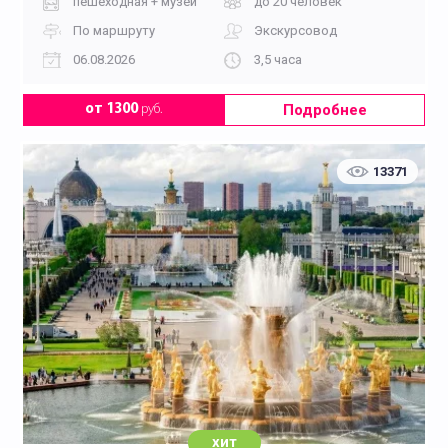
пешеходная + музей
до 20 человек
По маршруту
Экскурсовод
06.08.2026
3,5 часа
Подробнее
от 1300
руб.
13371
хит