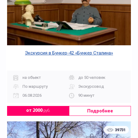
Экскурсия в Бункер-42 «Бункер Сталина»
на объект
до 50 человек
По маршруту
Экскурсовод
06.08.2026
90 минут
Подробнее
от 2000
руб.
39731