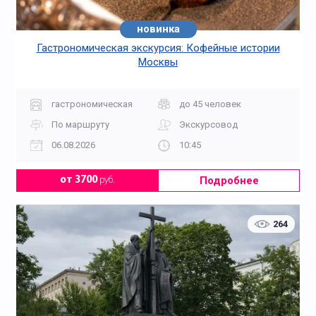
новинка
Гастрономическая экскурсия: Кофейные истории
Москвы
гастрономическая
до 45 человек
По маршруту
Экскурсовод
06.08.2026
10:45
Подробнее
от 3700
руб.
264