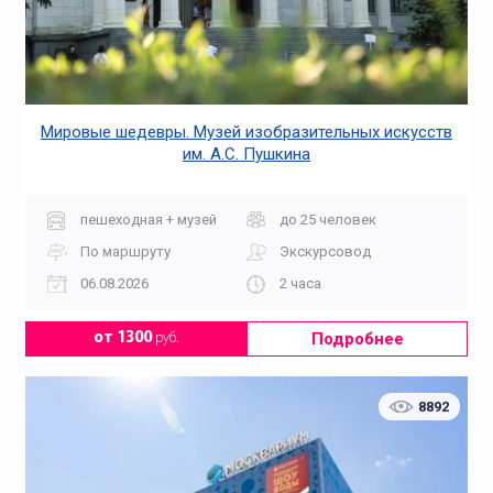
Мировые шедевры. Музей изобразительных искусств
им. А.С. Пушкина
пешеходная + музей
до 25 человек
По маршруту
Экскурсовод
06.08.2026
2 часа
Подробнее
от 1300
руб.
8892