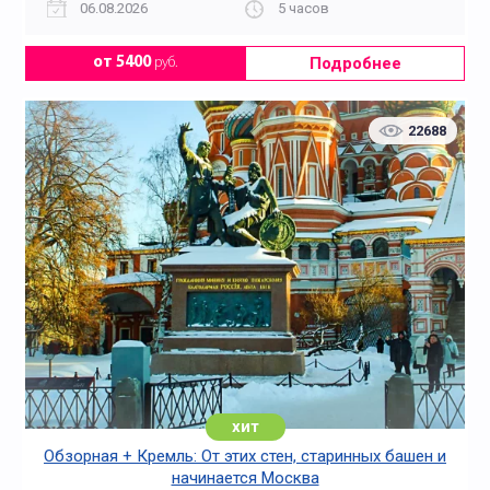
06.08.2026
5 часов
Подробнее
от 5400
руб.
22688
хит
Обзорная + Кремль: От этих стен, старинных башен и
начинается Москва