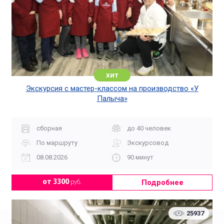
хит
Экскурсия с мастер-классом на производство «У
Палыча»
сборная
до 40 человек
По маршруту
Экскурсовод
08.08.2026
90 минут
Подробнее
от 3300
руб.
25937