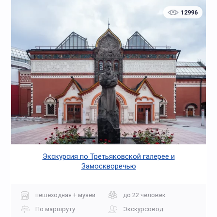
12996
Экскурсия по Третьяковской галерее и
Замоскворечью
пешеходная + музей
до 22 человек
По маршруту
Экскурсовод