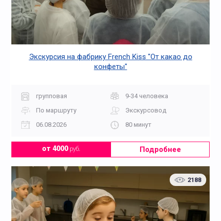
Экскурсия на фабрику French Kiss "От какао до
конфеты"
групповая
9-34 человека
По маршруту
Экскурсовод
06.08.2026
80 минут
Подробнее
от 4000
руб.
2188