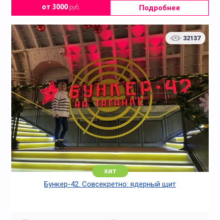
Подробнее
от 3000
руб.
32137
хит
Бункер-42. Совсекретно: ядерный щит