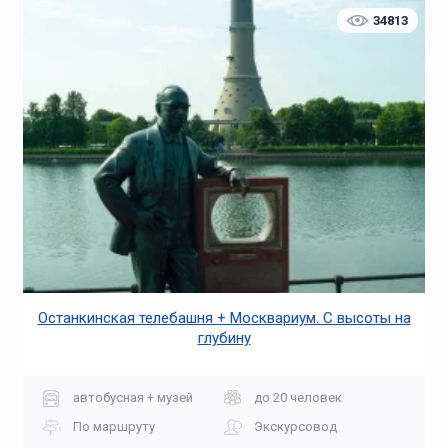
34813
Останкинская телебашня + Москвариум. С высоты на
глубину
автобусная + музей
до 20 человек
По маршруту
Экскурсовод