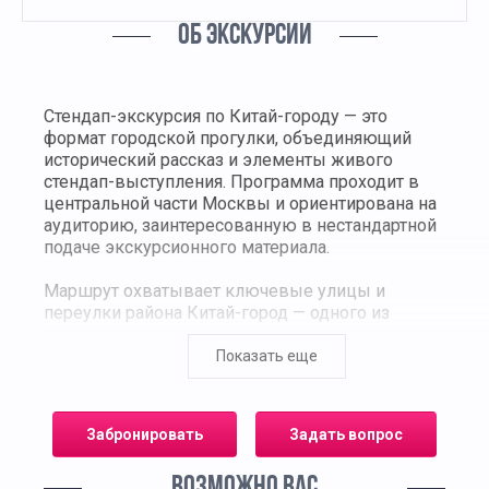
ОБ ЭКСКУРСИИ
Стендап-экскурсия по Китай-городу — это
формат городской прогулки, объединяющий
исторический рассказ и элементы живого
стендап-выступления. Программа проходит в
центральной части Москвы и ориентирована на
аудиторию, заинтересованную в нестандартной
подаче экскурсионного материала.
Маршрут охватывает ключевые улицы и
переулки района Китай-город — одного из
древнейших исторических центров столицы.
Участники знакомятся с архитектурой, узнают о
Показать еще
формировании торгового и административного
ядра Москвы, а также о событиях, повлиявших
на развитие города в разные исторические
Забронировать
Задать вопрос
периоды.
ВОЗМОЖНО ВАС
Экскурсия проводится профессиональным