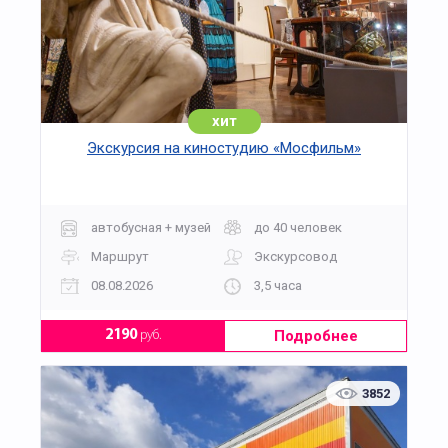
хит
Экскурсия на киностудию «Мосфильм»
автобусная + музей
до 40 человек
Маршрут
Экскурсовод
08.08.2026
3,5 часа
Подробнее
2190
руб.
3852