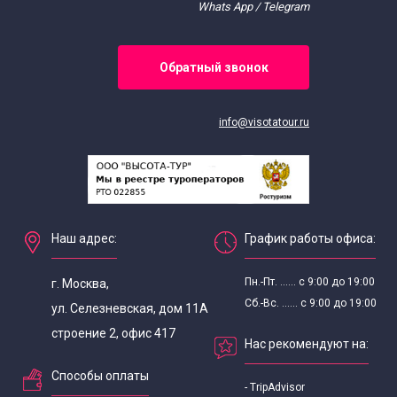
Whats App / Telegram
Экскурсии для школьников
Обратный звонок
info@visotatour.ru
Наш адрес:
График работы офиса:
Пн.-Пт. ...... с 9:00 до 19:00
г. Москва,
Сб.-Вс. ...... с 9:00 до 19:00
ул. Селезневская, дом 11А
строение 2, офис 417
Нас рекомендуют на:
Способы оплаты
- TripAdvisor