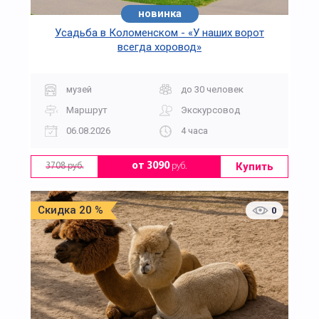
новинка
Усадьба в Коломенском - «У наших ворот
всегда хоровод»
музей
до 30 человек
Маршрут
Экскурсовод
06.08.2026
4 часа
Купить
от 3090
руб.
3708 руб.
Скидка 20 %
0