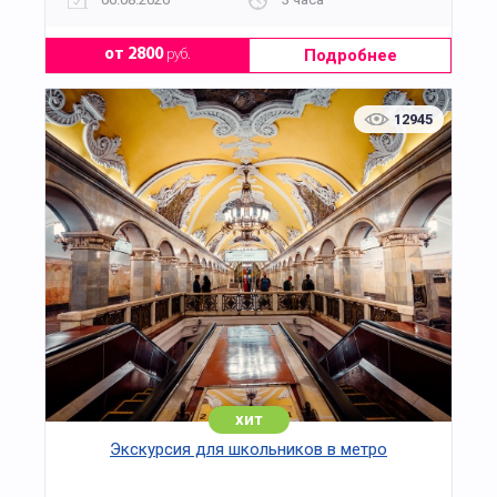
школьных классов, семей с детьми и даже
взрослых, которые любят кулинарию и ищут
Подробнее
от 2800
руб.
вдохновляющие впечатления. Каждый участник
сможет забрать с собой свой прекрасный торт, а
также все получат еще и аппетитные
12945
фирменные гостинцы в качестве памятных
сувениров.
хит
Экскурсия для школьников в метро