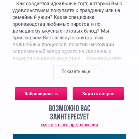
Как создается идеальный торт, который Вы с
удовольствием покупаете к празднику или на
семейный ужин? Какая специфика
производства любимых пирогов и по-
домашнему вкусных готовых блюд? Мы
приглашаем Вас заглянуть внутрь этих
волшебных процессов, посетив настоящий
современный завод одного из уверенных
лидеров пищевой индустрии — производителя
продукции ТМ “У Палыча”. Это не просто
экскурсия — это полное погружение в мир
Показать еще
кондитерского искусства и продовольственной
виртуозности.
Забронировать
Задать вопрос
Через специальные панорамные галереи Вы
сможете наблюдать за процессами, которые
ВОЗМОЖНО ВАС
обычно скрыты от глаз: как выпекаются
ЗАИНТЕРЕСУЕТ
бисквиты в уникальной туннельной печи
смотреть все предложения
длиной более 30 метров, как вручную
собираются торты и формуются пироги, как