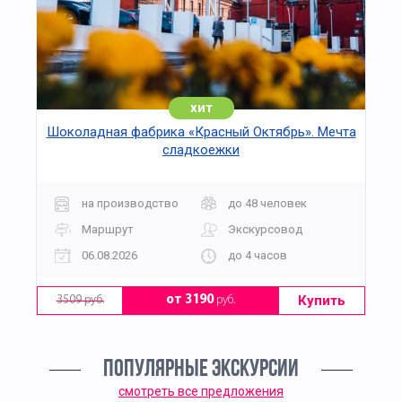
хит
Шоколадная фабрика «Красный Октябрь». Мечта
сладкоежки
на производство
до 48 человек
Маршрут
Экскурсовод
06.08.2026
до 4 часов
Купить
от 3190
руб.
3509 руб.
ПОПУЛЯРНЫЕ ЭКСКУРСИИ
смотреть все предложения