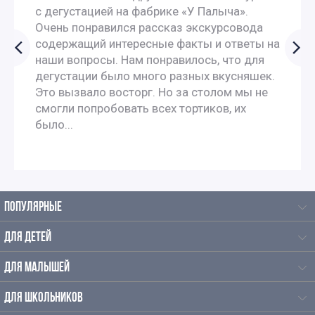
с дегустацией на фабрике «У Палыча».
Очень понравился рассказ экскурсовода
Интересные экскурсии для школьников 6 класса в
содержащий интересные факты и ответы на
наши вопросы. Нам понравилось, что для
Москве
дегустации было много разных вкусняшек.
Это вызвало восторг. Но за столом мы не
Экскурсии для школьников 7 класса в Москве
смогли попробовать всех тортиков, их
было...
Экскурсии по москве для 9 класса
Автобусные экскурсии по Москве для школьников
ПОПУЛЯРНЫЕ
Автобусные экскурсии для школьников средней школы
ДЛЯ ДЕТЕЙ
Экскурсии для школьников начальных классов
ДЛЯ МАЛЫШЕЙ
Экскурсии на производство для школьников в Москве
ДЛЯ ШКОЛЬНИКОВ