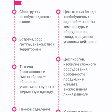
Сбор группы -
Цех готовых блюд и
автобус подается к
хлебобулочных
школе
изделий — нюансы
температуры и
оборудования,
склад, специфика
Встреча, сбор
упаковки, кейтеринг
группы, знакомство с
территорией
Цех пирогов,
изобилие сложного
Техника
оборудования,
безопасности и
особенности
смена образа —
продукции и
облачение
климата,
участников группы в
эксклюзивная
фирменную одежду
линия равиоли
Печное отделение
Участие в мастер-