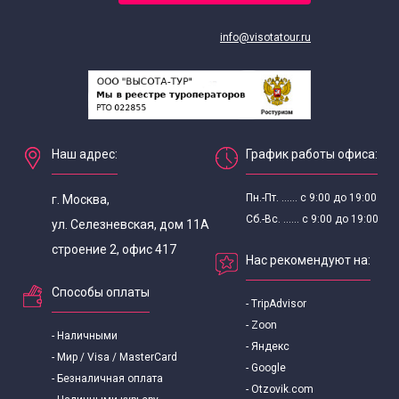
info@visotatour.ru
Наш адрес:
График работы офиса:
Пн.-Пт. ...... с 9:00 до 19:00
г. Москва,
Сб.-Вс. ...... с 9:00 до 19:00
ул. Селезневская, дом 11А
строение 2, офис 417
Нас рекомендуют на:
Способы оплаты
- TripAdvisor
- Zoon
- Наличными
- Яндекс
- Мир / Visa / MasterCard
- Google
- Безналичная оплата
- Otzovik.com