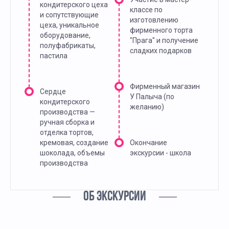
кондитерского цеха
классе по
и сопутствующие
изготовлению
цеха, уникальное
фирменного торта
оборудование,
"Прага" и получение
полуфабрикаты,
сладких подарков
пастила
Фирменный магазин
Сердце
У Палыча (по
кондитерского
желанию)
производства —
ручная сборка и
отделка тортов,
кремовая, создание
Окончание
шоколада, объемы
экскурсии - школа
производства
ОБ ЭКСКУРСИИ