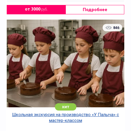
Подробнее
от 3000
руб.
846
хит
Школьная экскурсия на производство «У Палыча» с
мастер-классом