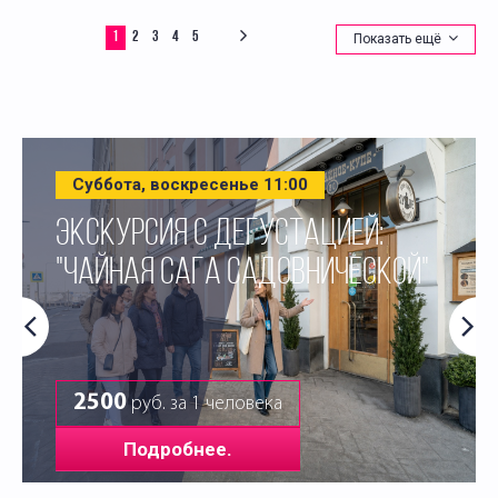
1
2
3
4
5
Показать ещё
Суббота, воскресенье 11:00
ЭКСКУРСИЯ С ДЕГУСТАЦИЕЙ:
"ЧАЙНАЯ САГА САДОВНИЧЕСКОЙ"
2500
руб. за 1 человека
Подробнее.