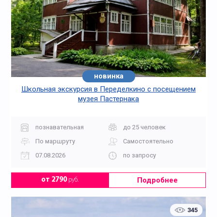
новинка
Школьная экскурсия в Переделкино с посещением
музея Пастернака
познавательная
до 25 человек
По маршруту
Самостоятельно
07.08.2026
по запросу
Подробнее
от 2790
руб.
345