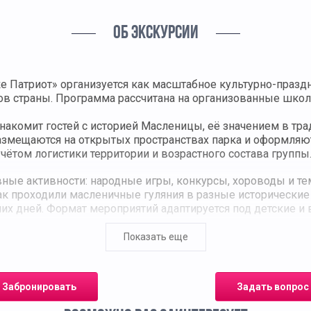
ОБ ЭКСКУРСИИ
 Патриот» организуется как масштабное культурно-праздн
 страны. Программа рассчитана на организованные школ
знакомит гостей с историей Масленицы, её значением в тр
змещаются на открытых пространствах парка и оформляютс
ётом логистики территории и возрастного состава группы
ные активности: народные игры, конкурсы, хороводы и те
ак проходили масленичные гуляния в разные исторические
их дней. Формат мероприятий адаптируется под детские и
выми и ярмарочными рядами с блинами и традиционными у
Показать еще
м с зимой в соответствии с фольклорными канонами.
писи. Возможна организация трансфера и обеда по запросу
Забронировать
Задать вопрос
ния в образовательные и культурно-просветительские мер