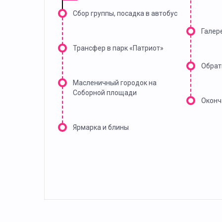
Сбор группы, посадка в автобус
Галер
Трансфер в парк «Патриот»
Обрат
Масленичный городок на
Соборной площади
Оконч
Ярмарка и блины