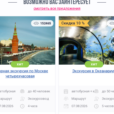
ВОЗМОЖНО ВАС ЗАИНТЕРЕСУЕТ
смотреть все предложения
Скидка 10 %
152465
хит
хит
рная экскурсия по Москве
Экскурсия в Океанариу
четырехчасовая
втобусная
до 40 человек
автобусная + музей
до 50 ч
аршрут
Экскурсовод
Маршрут
Экскур
7.08.2026
4 часа
07.08.2026
5 часов