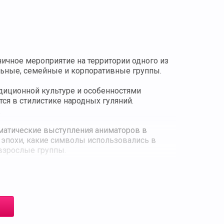
ичное мероприятие на территории одного из
ьные, семейные и корпоративные группы.
адиционной культуре и особенностями
я в стилистике народных гуляний.
.
матические выступления аниматоров в
 эпохи, какие символы использовались в
 взрослые группы.
гощениями (приобретаются дополнительно).
. Программа соответствует требованиям для
оприятия.