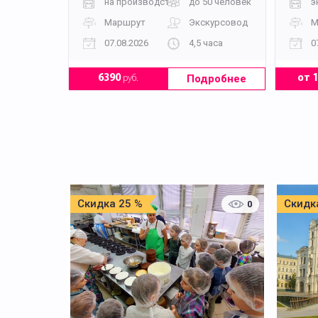
на производство
до 50 человек
э
Маршрут
Экскурсовод
М
07.08.2026
4,5 часа
0
Подробнее
6390
руб.
от 
Скидка 25 %
Скидк
0