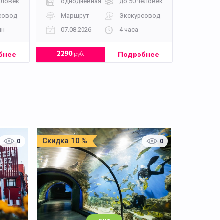
еловек
однодневная
до 50 человек
совод
Маршрут
Экскурсовод
ин
07.08.2026
4 часа
бнее
Подробнее
2290
руб.
Скидка 10 %
0
0