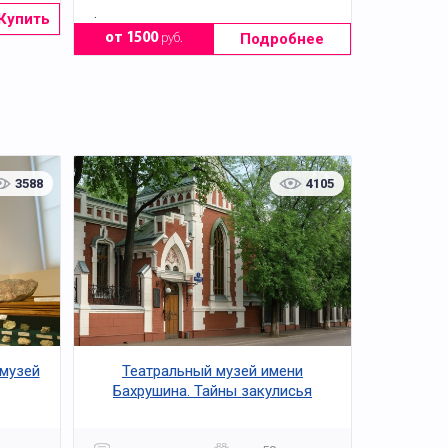
.
Купить
Подробнее
от 1500
руб.
3588
4105
 музей
Театральный музей имени
Бахрушина. Тайны закулисья