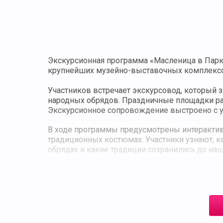
Экскурсионная программа «Масленица в Парке
крупнейших музейно-выставочных комплексов
Участников встречает экскурсовод, который 
народных обрядов. Праздничные площадки ра
Экскурсионное сопровождение выстроено с уч
В ходе программы предусмотрены интерактив
традиционных костюмах. Участники узнают, к
обрядах и какие традиции сохранились до наш
Гастрономическая часть представлена торго
Завершается программа обрядовым прощание
Экскурсия проводится по предварительной за
организованных групп и подходит для включе