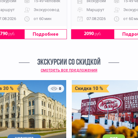
кскурсии
15-49 человек
экскурсии
15-49 ч
аршрут
Экскурсовод
Маршрут
Экскур
7.08.2026
от 60 мин
07.08.2026
от 60 м
Подробнее
Подро
1790
руб.
2090
руб.
ЭКСКУРСИИ СО СКИДКОЙ
смотреть все предложения
а 30 %
Скидка 10 %
0