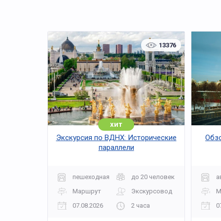
13376
хит
Экскурсия по ВДНХ: Исторические
Обзо
параллели
пешеходная
до 20 человек
а
Маршрут
Экскурсовод
М
07.08.2026
2 часа
0