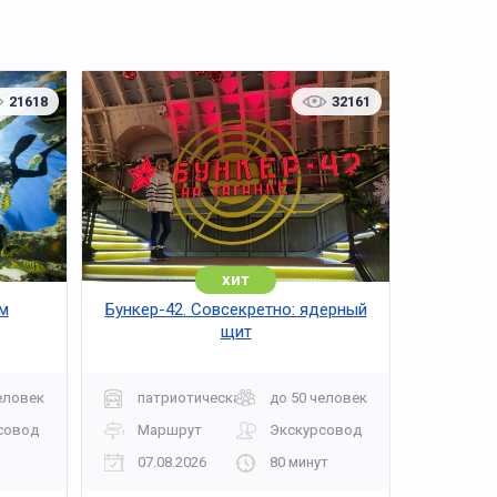
21618
32161
хит
м
Бункер-42. Совсекретно: ядерный
щит
еловек
патриотическая
до 50 человек
совод
Маршрут
Экскурсовод
07.08.2026
80 минут