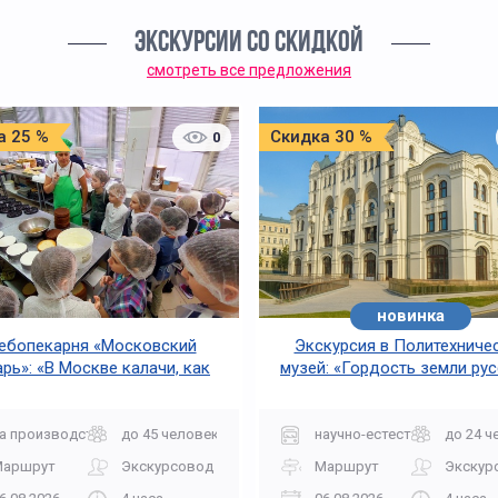
ЭКСКУРСИИ СО СКИДКОЙ
смотреть все предложения
а 25 %
Скидка 30 %
0
новинка
ебопекарня «Московский
Экскурсия в Политехниче
рь»: «В Москве калачи, как
музей: «Гордость земли ру
огонь горячи»
а производство
до 45 человек
научно-естественная
до 24 ч
Маршрут
Экскурсовод
Маршрут
Экскур