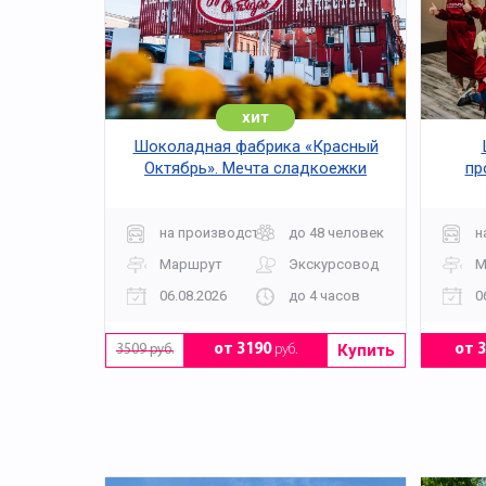
Башни с рубиновыми звёздами — знаковый си
Завершение маршрута
хит
Шоколадная фабрика «Красный
Октябрь». Мечта сладкоежки
пр
Арсенал и Патриарший дворец — страницы 
Царь-пушка и Царь-колокол — памятники и
на производство
до 48 человек
н
Кому подойдёт
Маршрут
Экскурсовод
М
06.08.2026
до 4 часов
0
Школьные группы, семьи, индивидуальные т
Купить
от 3190
руб.
от 
3509 руб.