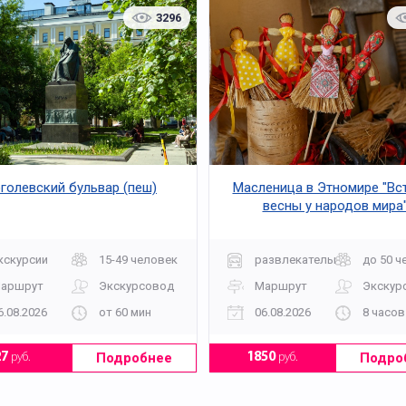
3296
голевский бульвар (пеш)
Масленица в Этномире "Вс
весны у народов мира
кскурсии
15-49 человек
развлекательная
до 50 ч
аршрут
Экскурсовод
Маршрут
Экскур
6.08.2026
от 60 мин
06.08.2026
8 часов
Подробнее
Подро
27
руб.
1850
руб.