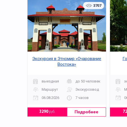
3707
Экскурсия в Этномир «Очарование
Го
Востока»
выездная
до 50 человек
э
Маршрут
Экскурсовод
М
06.08.2026
7 часов
0
Подробнее
3290
руб.
7