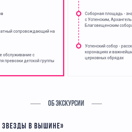
но
Соборная площадь - зн
с Успенским, Архангель
Благовещенским собор
платный сопровождающий на
Успенский собор - расск
коронациях и важнейш
е обслуживание с
церковных обрядах
я превозки детской группы
ОБ ЭКСКУРСИИ
Т ЗВЁЗДЫ В ВЫШИНЕ»