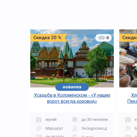
Скидка 20 %
Скидк
0
новинка
Усадьба в Коломенском - «У наших
Хл
ворот всегда хоровод»
Пека
музей
до 30 человек
н
Маршрут
Экскурсовод