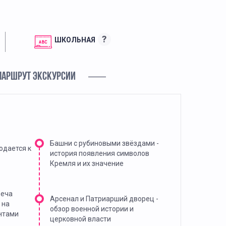
?
ШКОЛЬНАЯ
МАРШРУТ ЭКСКУРСИИ
Башни с рубиновыми звёздами -
одается к
история появления символов
Кремля и их значение
реча
Арсенал и Патриарший дворец -
 на
обзор военной истории и
нтами
церковной власти