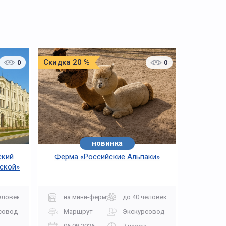
Скидка 20 %
0
0
новинка
ский
Ферма «Российские Альпаки»
сской»
еловек
на мини-ферму
до 40 человек
совод
Маршрут
Экскурсовод