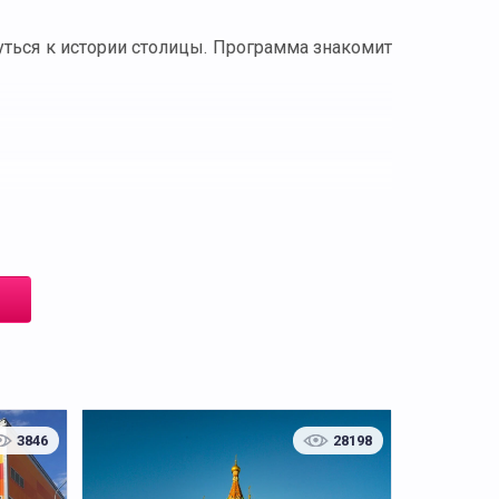
ться к истории столицы. Программа знакомит
мль менялся от резиденции князей и царей до
3846
28198