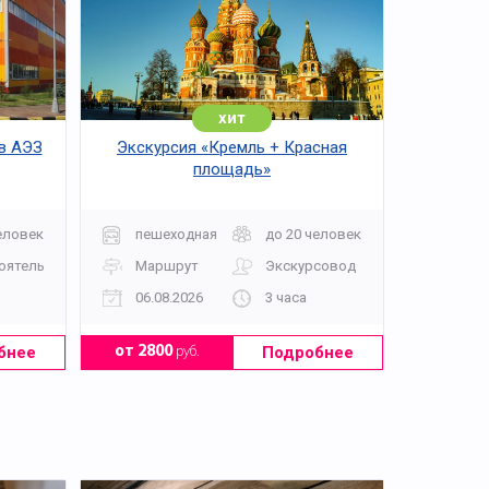
ой Москвы.
хит
 в АЭЗ
Экскурсия «Кремль + Красная
площадь»
еловек
пешеходная
до 20 человек
оятельно
Маршрут
Экскурсовод
06.08.2026
3 часа
нятными пояснениями.
бнее
Подробнее
от 2800
руб.