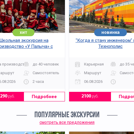
мвол XX века; их история и значение в образе современн
хит
новинка
хит
Школьная экскурсия на
"Когда я стану инженером"
оизводство «У Палыча» с
Технополис
военной и церковной истории.
дегустацией
нженерного мастерства и амбиций эпох.
а производство
до 40 человек
Карьерная
до 35 ч
аршрут
Самостоятельно
Маршрут
Самост
6.08.2026
2 часа
06.08.2026
уристы: компактный маршрут по ключевым объектам с по
Подробнее
Подро
3290
руб.
2100
руб.
ПОПУЛЯРНЫЕ ЭКСКУРСИИ
смотреть все предложения