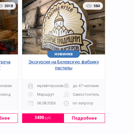
3018
584
новинка
треча
Экскурсия на Белевскую фабрику
"
пастилы
еловек
музей+производство
до 47 человек
совод
Маршрут
Самостоятельно
06.08.2026
по запросу
бнее
Подробнее
3490
руб.