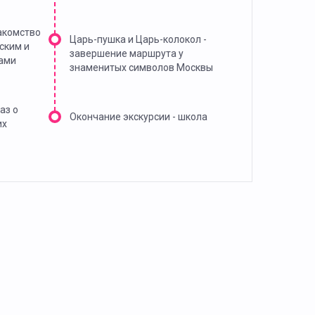
акомство
Царь-пушка и Царь-колокол -
ским и
завершение маршрута у
ами
знаменитых символов Москвы
аз о
Окончание экскурсии - школа
их