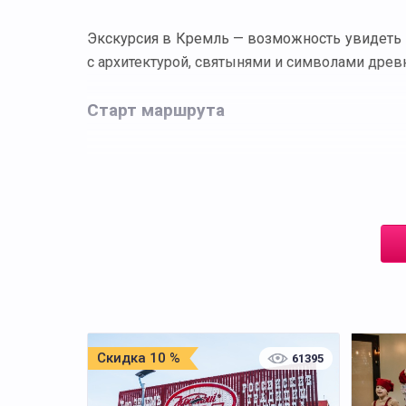
Экскурсия в Кремль — возможность увидеть 
с архитектурой, святынями и символами древ
Старт маршрута
У Красной площади открывается вид на Спасс
современного центра власти.
Соборная площадь
Успенский собор — место коронаций и цер
Архангельский собор — усыпальница велик
Благовещенский собор — домовая церковь
Скидка 10 %
61395
Кремлёвские звёзды