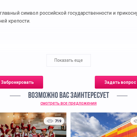
главный символ российской государственности и прикосну
ней крепости.
кую башню с курантами; гид кратко рассказывает, как Кре
Показать еще
Забронировать
Задать вопрос
ВОЗМОЖНО ВАС ЗАИНТЕРЕСУЕТ
ковных торжеств.
смотреть все предложения
их правителей.
 московских государей.
719