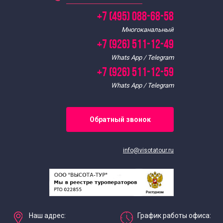
+7 (495) 088-68-58
Однодневные экскурсии для школьников
Многоканальный
Осенние экскурсии для школьников
+7 (926) 511-12-49
Whats App / Telegram
Экскурсии для школьников по географии
+7 (926) 511-12-59
Whats App / Telegram
Познавательные экскурсии для школьников
Обратный звонок
Экскурсии для школьников средних классов
Экскурсии для старшеклассников
info@visotatour.ru
Тематические экскурсии для школьников
Весенние экскурсии для школьников
Наш адрес:
График работы офиса: