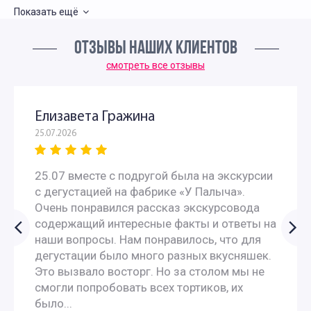
Показать ещё
Ночные экскурсии по Москве на автобусе
ОТЗЫВЫ НАШИХ КЛИЕНТОВ
Новогодние автобусные экскурсии по Москве для детей
смотреть все отзывы
и родителей
Елизавета Гражина
Новогодние автобусные вечерние экскурсии по Москве
25.07.2026
на автобусе
25.07 вместе с подругой была на экскурсии
с дегустацией на фабрике «У Палыча».
Экскурсии по вечерней Москве на автобусе
Очень понравился рассказ экскурсовода
содержащий интересные факты и ответы на
Вечерние обзорные экскурсии по Москве на автобусе
наши вопросы. Нам понравилось, что для
дегустации было много разных вкусняшек.
Летние экскурсии для дошкольников
Это вызвало восторг. Но за столом мы не
смогли попробовать всех тортиков, их
было...
Экскурсии для первоклассников в Москве