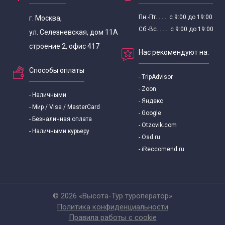
Экскурсии выходного дня для школьников
Пн.-Пт. ...... с 9:00 до 19:00
г. Москва,
Сб.-Вс. ...... с 9:00 до 19:00
ул. Селезневская, дом 11А
Экскурсии по интересным местам по Москве
строение 2, офис 417
Нас рекомендуют на:
Вечерние экскурсии по Москве с метро Динамо
Способы оплаты
- TripAdvisor
Вечерние экскурсии по Москве от ВДНХ
- Zoon
- Наличными
- Яндекс
- Мир / Visa / MasterCard
- Google
Экскурсии по Москве от Белорусского вокзала
- Безналичная оплата
- Otzovik.com
- Наличными курьеру
- Osd.ru
Экскурсии от Киевского вокзала
- iReccomend.ru
Экскурсии по Москве от Курского вокзала
© 2026 «Высота-Тур туроператор»
Экскурсии от Павелецкого вокзала по Москве
Политика конфиденциальности
Правила работы с cookie
Экскурсии от Речного вокзала в Москве