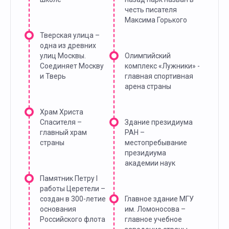
честь писателя
Максима Горького
Тверская улица –
одна из древних
улиц Москвы.
Олимпийский
Соединяет Москву
комплекс «Лужники» -
и Тверь
главная спортивная
арена страны
Храм Христа
Спасителя –
Здание президиума
главный храм
РАН –
страны
местопребывание
президиума
академии наук
Памятник Петру I
работы Церетели –
создан в 300-летие
Главное здание МГУ
основания
им. Ломоносова –
Российского флота
главное учебное