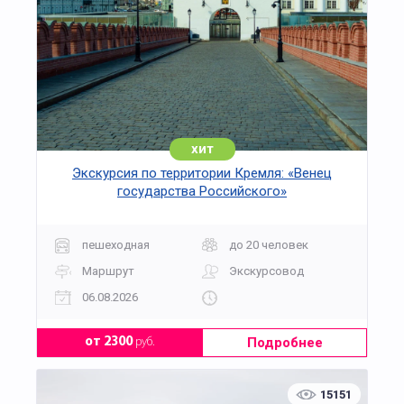
печи;
каков на вкус ароматный хлеб;
как украсить ароматный пончик и съесть его
тут же, за чаепитием.
Экскурсионная программа включает поездку на
комфортабельном автобусе в сопровождении
опытного экскурсовода, посещение и входные
билеты.
хит
Экскурсия по территории Кремля: «Венец
государства Российского»
пешеходная
до 20 человек
Маршрут
Экскурсовод
06.08.2026
Подробнее
от 2300
руб.
15151