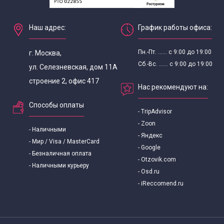
Экскурсии для школьников в ноябре
Наш адрес:
График работы офиса:
Экскурсии для школьников в октябре
Пн.-Пт. ...... с 9:00 до 19:00
г. Москва,
Сб.-Вс. ...... с 9:00 до 19:00
ул. Селезневская, дом 11А
Экскурсии для школьников в сентябре
строение 2, офис 417
Нас рекомендуют на:
Экскурсии для школьников
Способы оплаты
- TripAdvisor
- Zoon
- Наличными
- Яндекс
- Мир / Visa / MasterCard
- Google
- Безналичная оплата
- Otzovik.com
- Наличными курьеру
- Osd.ru
- iReccomend.ru