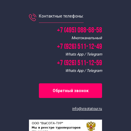
Экскурсии для школьников в апреле
Контактные телефоны:
Экскурсии для школьников в августе
+7 (495) 088-68-58
Экскурсии по Москве для школьников в декабре
Многоканальный
+7 (926) 511-12-49
Экскурсии для школьников в феврале
Whats App / Telegram
+7 (926) 511-12-59
Экскурсии для школьников в июле
Whats App / Telegram
Экскурсии для школьников в июне
Обратный звонок
Экскурсии для школьников в январе
info@visotatour.ru
Экскурсии для школьников в мае
Экскурсии для школьников в марте