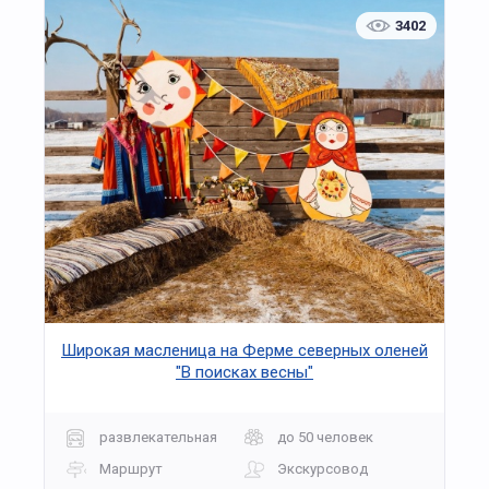
3402
Широкая масленица на Ферме северных оленей
"В поисках весны"
развлекательная
до 50 человек
Маршрут
Экскурсовод