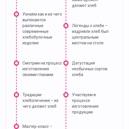
делают хлеб
Узнаём как и из чего
выпекаются
различные
Легенды о хлебе –
современные
издревле хлеб был
хлебобулочные
центральным
изделия
местом на столе
Смотрим на процесс
Дегустация
изготовления
необычных сортов
своими глазами
хлеба
Традиции
Участвуем в
хлебопечения – из
процессе
чего делают хлеб
изготовления
продукции
Мастер-класс –