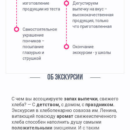
изготовление
Дегустируем
продукции из теста
выпечку на вкус –
высококачественная
продукция, только
что приготовленная
Самостоятельное
украшение
пончиков –
посыпание
Окончание
глазурью и
экскурсии - у школы
струшкой
ОБ ЭКСКУРСИИ
С чем вы ассоциируете
запах выпечки
, свежего
хлеба? — С
детством,
с домом, с
праздником.
Экскурсия в хлебопекарню совхоза им. Ленина,
витающий повсюду
аромат
свежеиспеченного
хлеба способен наполнить душу самыми
положительными
эмоциями. И с таким