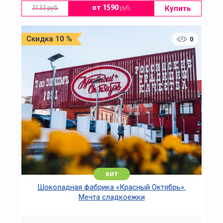
Купить
от 1590
руб.
3133 руб.
Скидка 10 %
0
хит
Шоколадная фабрика «Красный Октябрь».
Мечта сладкоежки