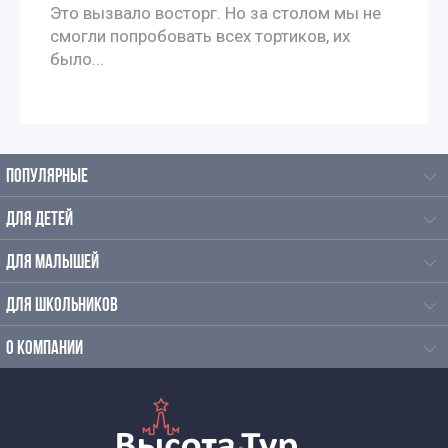
Интересные экскурсии для школьников 6 класса в
Это вызвало восторг. Но за столом мы не
смогли попробовать всех тортиков, их
Москве
было...
Автобусные экскурсии для школьников средней школы
Экскурсии для школьников начальных классов
ПОПУЛЯРНЫЕ
Экскурсии для школьников начальных классов на
ДЛЯ ДЕТЕЙ
производство
ДЛЯ МАЛЫШЕЙ
ДЛЯ ШКОЛЬНИКОВ
Экскурсии для школьников на каникулы
О КОМПАНИИ
Экскурсии на производство для школьников в Москве
Экскурсии на хлебозавод для школьников