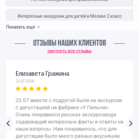
Интересные экскурсии для детей в Москве 2 класс
Показать ещё
Экскурсии для детей 3 класса
ОТЗЫВЫ НАШИХ КЛИЕНТОВ
Экскурсии для школьников 4 класса
смотреть все отзывы
Интересные экскурсии для 5 класса в Москве
Елизавета Гражина
25.07.2026
Экскурсии для школьников 5 класса в Москве на
фабрику
25.07 вместе с подругой была на экскурсии
с дегустацией на фабрике «У Палыча».
Экскурсии для школьников 5 класса на производство в
Очень понравился рассказ экскурсовода
содержащий интересные факты и ответы на
Москве
наши вопросы. Нам понравилось, что для
дегустации было много разных вкусняшек.