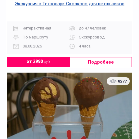
Экскурсия в Технопарк Сколково для школьников
интерактивная
до 47 человек
По маршруту
Экскурсовод
08.08.2026
4 часа
Подробнее
от 2990
руб.
8277