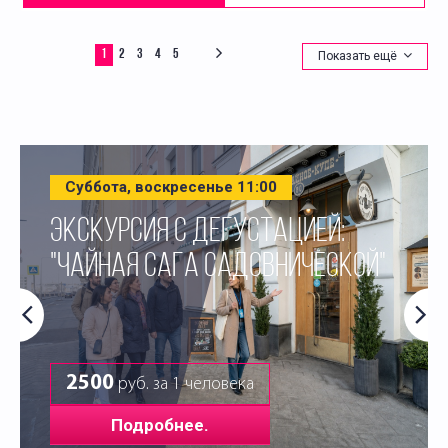
1
2
3
4
5
Показать ещё
Суббота, воскресенье 11:00
ЭКСКУРСИЯ С ДЕГУСТАЦИЕЙ:
"ЧАЙНАЯ САГА САДОВНИЧЕСКОЙ"
2500
руб. за 1 человека
Подробнее.