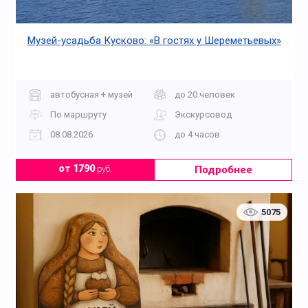
Музей-усадьба Кусково: «В гостях у Шереметьевых»
автобусная + музей
до 20 человек
По маршруту
Экскурсовод
08.08.2026
до 4 часов
Подробнее
от 1790
руб.
5075