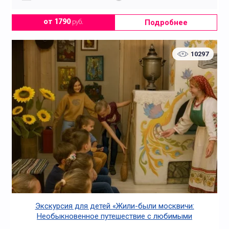
Подробнее
от 1790
руб.
10297
Экскурсия для детей «Жили-были москвичи:
Необыкновенное путешествие с любимыми
персонажами»