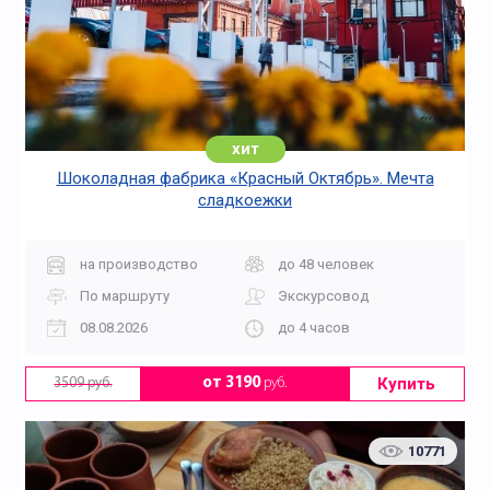
хит
Шоколадная фабрика «Красный Октябрь». Мечта
сладкоежки
на производство
до 48 человек
По маршруту
Экскурсовод
08.08.2026
до 4 часов
Купить
от 3190
руб.
3509 руб.
10771