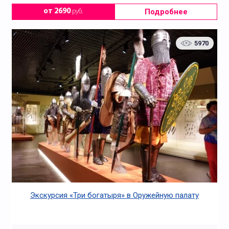
Подробнее
от 2690
руб.
5970
Экскурсия «Три богатыря» в Оружейную палату