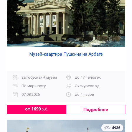
Музей-квартира Пушкина на Арбате
автобусная + музей
до 47 человек
По маршруту
Экскурсовод
07.08.2026
до 4 часов
Подробнее
от 1690
руб.
4936