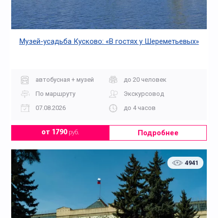
Музей-усадьба Кусково: «В гостях у Шереметьевых»
автобусная + музей
до 20 человек
По маршруту
Экскурсовод
07.08.2026
до 4 часов
Подробнее
от 1790
руб.
4941