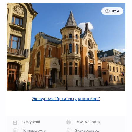
3276
Экскурсия "Архитектура москвы"
экскурсии
15-49 человек
По маршруту
Экскурсовод