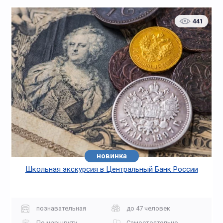
441
новинка
Школьная экскурсия в Центральный Банк России
познавательная
до 47 человек
По маршруту
Самостоятельно