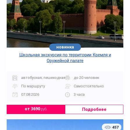
новинка
Школьная экскурсия по территории Кремля и
Оружейной палате
автобусная; пешеходная
до 20 человек
По маршруту
Самостоятельно
07.08.2026
3 часа
Подробнее
от 3690
руб.
457