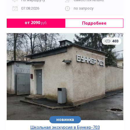
07.08.2026
по запросу
Подробнее
от 2090
руб.
403
новинка
Школьная экскурсия в Бункер-703