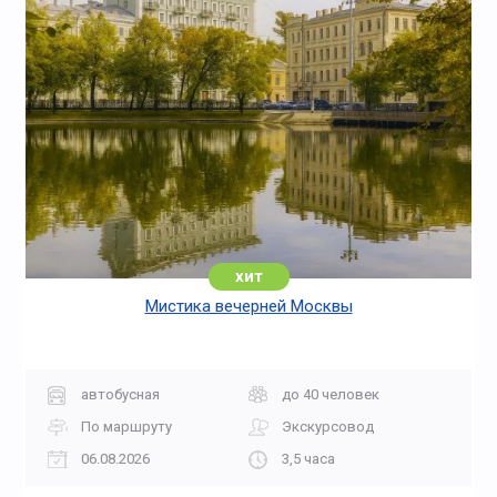
хит
Мистика вечерней Москвы
автобусная
до 40 человек
По маршруту
Экскурсовод
06.08.2026
3,5 часа