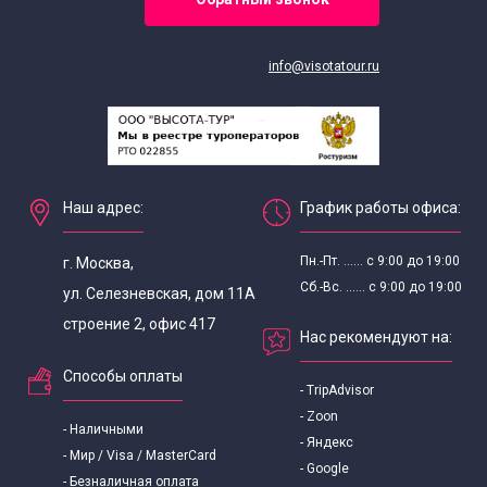
info@visotatour.ru
Наш адрес:
График работы офиса:
Пн.-Пт. ...... с 9:00 до 19:00
г. Москва,
Сб.-Вс. ...... с 9:00 до 19:00
ул. Селезневская, дом 11А
строение 2, офис 417
Нас рекомендуют на:
Способы оплаты
- TripAdvisor
- Zoon
- Наличными
- Яндекс
- Мир / Visa / MasterCard
- Google
- Безналичная оплата