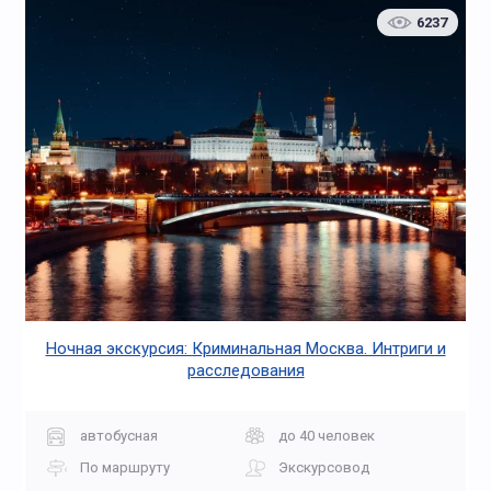
6237
Ночная экскурсия: Криминальная Москва. Интриги и
расследования
автобусная
до 40 человек
По маршруту
Экскурсовод