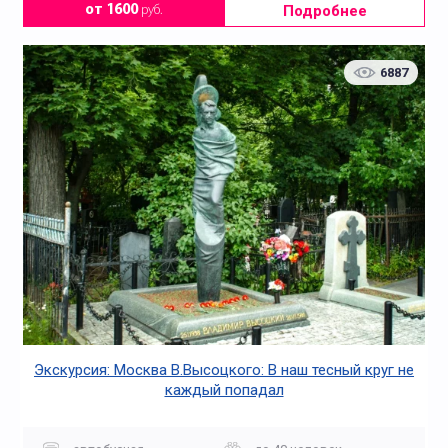
Подробнее
от 1600
руб.
6887
Экскурсия: Москва В.Высоцкого: В наш тесный круг не
каждый попадал