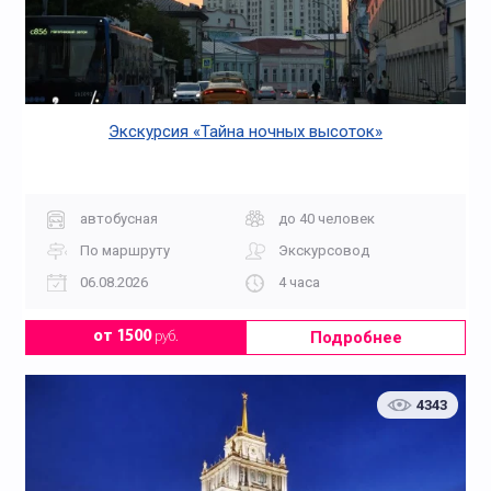
Экскурсия «Тайна ночных высоток»
автобусная
до 40 человек
По маршруту
Экскурсовод
06.08.2026
4 часа
Подробнее
от 1500
руб.
4343