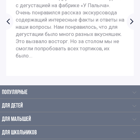
с дегустацией на фабрике «У Палыча».
Очень понравился рассказ экскурсовода
Интересные экскурсии для школьников 6 класса в
содержащий интересные факты и ответы на
наши вопросы. Нам понравилось, что для
Москве
дегустации было много разных вкусняшек.
Это вызвало восторг. Но за столом мы не
Экскурсии в музеи для школьников 6 классов
смогли попробовать всех тортиков, их
было...
Экскурсии для школьников 7 класса в Москве
Экскурсии по москве для 9 класса
ПОПУЛЯРНЫЕ
Автобусные экскурсии для школьников средней школы
ДЛЯ ДЕТЕЙ
Интерактивные экскурсии для школьников в Москве
ДЛЯ МАЛЫШЕЙ
Экскурсии школьников в музеи
ДЛЯ ШКОЛЬНИКОВ