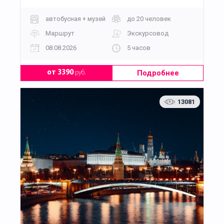
автобусная + музей
до 20 человек
Маршрут
Экскурсовод
08.08.2026
5 часов
Подробнее
от 3390
руб.
13081