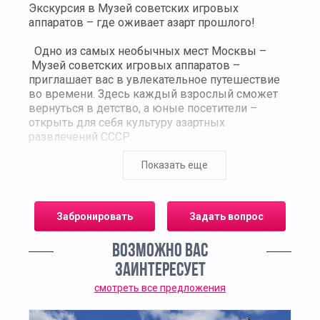
Экскурсия в Музей советских игровых
аппаратов – где оживает азарт прошлого!
Одно из самых необычных мест Москвы –
Музей советских игровых аппаратов –
приглашает вас в увлекательное путешествие
во времени. Здесь каждый взрослый сможет
вернуться в детство, а юные посетители –
открыть для себя культуру азартных
развлечений СССР.
За стеклами музейных витрин вас ждут
Показать еще
настоящие раритеты: легендарные «Морской
бой», «Городки», «Снайпер», «Магистраль» и
другие культовые аппараты 1970–1990-х годов.
Забронировать
Задать вопрос
Эти автоматы были не просто развлечением –
они стали частью эпохи, символом советского
ВОЗМОЖНО ВАС
досуга. Первые игровые автоматы в СССР
появились в 1970-х годах и быстро завоевали
ЗАИНТЕРЕСУЕТ
популярность. Для игры использовались
смотреть все предложения
специальные 15-копеечные монеты, которые
сегодня стали коллекционной редкостью.