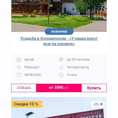
новинка
Усадьба в Коломенском - «У наших ворот
всегда хоровод»
музей
до 30 человек
Маршрут
Экскурсовод
08.08.2026
4 часа
Купить
от 3090
руб.
3708 руб.
Скидка 10 %
0