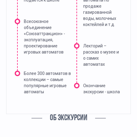
подается к школе
автоматы по
продаже
газированной
воды, молочных
Всесоюзное
коктейлей и т.д.
объединение
«Союзаттракцион» -
эксплуатация,
проектирование
Лекторий –
игровых автоматов
рассказ о музее и
о самих
автоматах
Более 300 автоматов в
коллекции – самые
популярные игровые
Окончание
автоматы
экскурсии - школа
ОБ ЭКСКУРСИИ