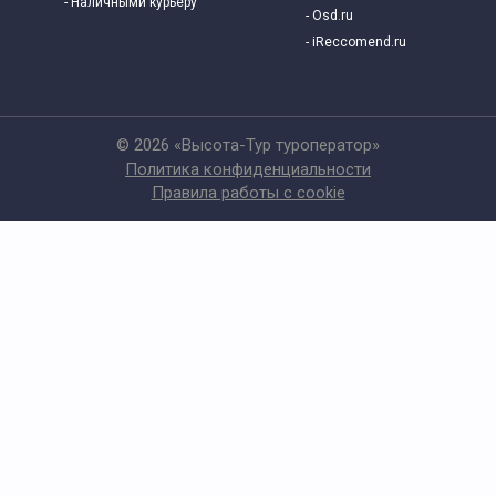
- Наличными курьеру
Экскурсии для школьников в мае
- Osd.ru
- iReccomend.ru
Экскурсии для школьников в марте
Экскурсии для школьников в ноябре
© 2026 «Высота-Тур туроператор»
Политика конфиденциальности
Правила работы с cookie
Экскурсии для школьников в октябре
Экскурсии для школьников в сентябре
Экскурсии для школьников
Экскурсии для школьников 8 класса