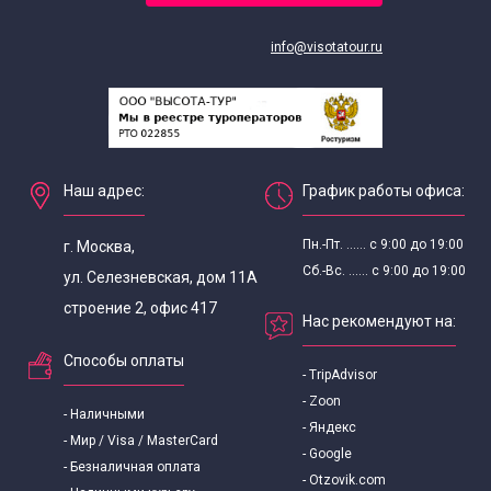
Выездные экскурсии для школьников
info@visotatour.ru
Экскурсии для школьников в апреле
Экскурсии для школьников в августе
Наш адрес:
График работы офиса:
Экскурсии по Москве для школьников в декабре
Пн.-Пт. ...... с 9:00 до 19:00
г. Москва,
Экскурсии для школьников в феврале
Сб.-Вс. ...... с 9:00 до 19:00
ул. Селезневская, дом 11А
строение 2, офис 417
Нас рекомендуют на:
Экскурсии для школьников в июле
Способы оплаты
- TripAdvisor
Экскурсии для школьников в июне
- Zoon
- Наличными
- Яндекс
- Мир / Visa / MasterCard
Экскурсии для школьников в январе
- Google
- Безналичная оплата
- Otzovik.com