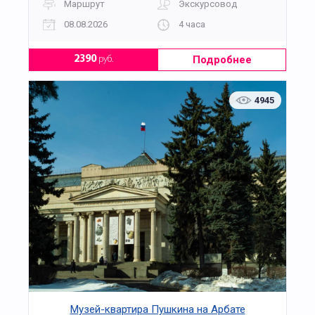
Маршрут
Экскурсовод
08.08.2026
4 часа
Подробнее
2390
руб.
4945
Музей-квартира Пушкина на Арбате