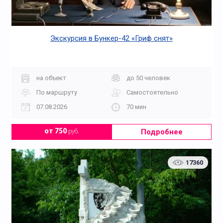
Экскурсия в Бункер-42 «Гриф снят»
на объект
до 50 человек
По маршруту
Самостоятельно
07.08.2026
70 мин
Подробнее
от 750
руб.
17360