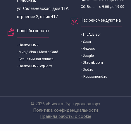
г. Москва,
Сб.-Вс. ...... с 9:00 до 19:00
ул. Селезневская, дом 11А
строение 2, офис 417
Нас рекомендуют на:
Способы оплаты
- TripAdvisor
- Zoon
- Наличными
- Яндекс
- Мир / Visa / MasterCard
- Google
- Безналичная оплата
- Otzovik.com
- Наличными курьеру
- Osd.ru
- iReccomend.ru
© 2026 «Высота-Тур туроператор»
Политика конфиденциальности
Правила работы с cookie