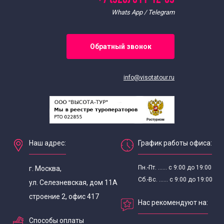
Групповые экскурсии по Москве
Whats App / Telegram
Индивидуальные экскурсии по Москве
Обратный звонок
Интересные
info@visotatour.ru
Экскурсии для школьников
Наш адрес:
График работы офиса:
Пн.-Пт. ...... с 9:00 до 19:00
г. Москва,
Сб.-Вс. ...... с 9:00 до 19:00
ул. Селезневская, дом 11А
строение 2, офис 417
Нас рекомендуют на:
Способы оплаты