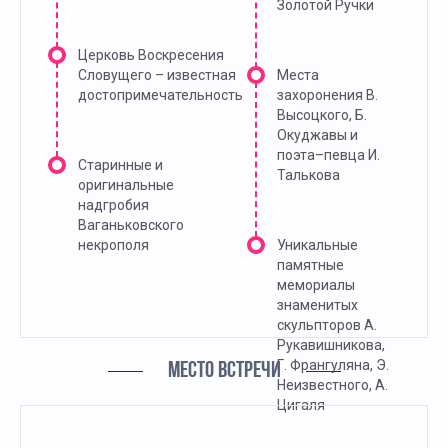
Золотой Ручки
Церковь Воскресения
Словущего – известная
Места
достопримечательность
захоронения В.
Высоцкого, Б.
Окуджавы и
поэта–певца И.
Старинные и
Талькова
оригинальные
надгробия
Ваганьковского
некрополя
Уникальные
памятные
мемориалы
знаменитых
скульпторов А.
Рукавишникова,
Г. Франгуляна, Э.
МЕСТО ВСТРЕЧИ
Неизвестного, А.
Цигаля