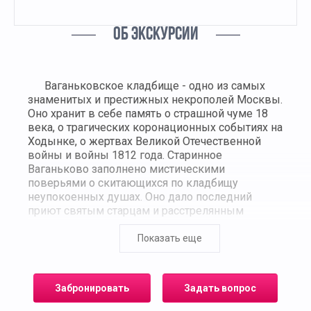
ОБ ЭКСКУРСИИ
Ваганьковское кладбище - одно из самых
знаменитых и престижных некрополей Москвы.
Оно хранит в себе память о страшной чуме 18
века, о трагических коронационных событиях на
Ходынке, о жертвах Великой Отечественной
войны и войны 1812 года. Старинное
Ваганьково заполнено мистическими
поверьями о скитающихся по кладбищу
неупокоенных душах. Оно дало последний
приют святым старцам и расстрелянным
криминальным авторитетам. Здесь захоронены
известнейшие спортсмены, поэты, музыканты,
Показать еще
ученые, архитекторы и художники. И, конечно,
суда приходят для того, чтобы почтить память
кумиров - Владимира Высоцкого, Сергея
Забронировать
Задать вопрос
Есенина, Андрея Миронова, Армена
Джигарханяна, Александра Абдулова, Игоря