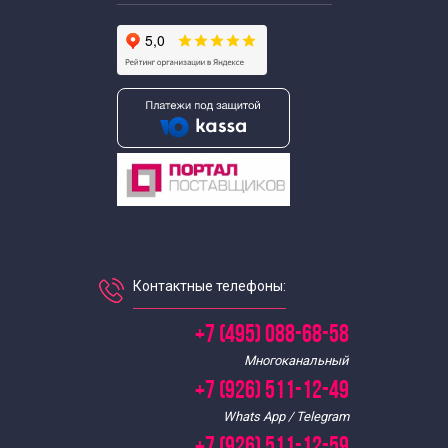
Пешеходные экскурсии по Москве
Исторические пешеходные экскурсии по Москве
Экскурсии по кладбищам Москвы
Странные экскурсии
Тематические экскурсии по Москве
Контактные телефоны:
Экскурсии по Москве в будние дни
+7 (495) 088-68-58
Экскурсии в выходные дни
Многоканальный
+7 (926) 511-12-49
Развлекательные экскурсии на выходные
Whats App / Telegram
+7 (926) 511-12-59