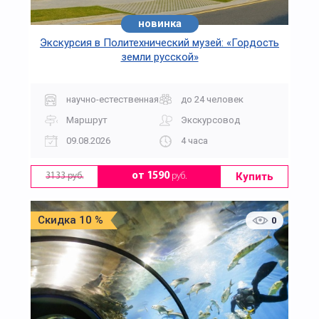
новинка
Экскурсия в Политехнический музей: «Гордость
земли русской»
научно-естественная
до 24 человек
Маршрут
Экскурсовод
09.08.2026
4 часа
Купить
от 1590
руб.
3133 руб.
Скидка 10 %
0