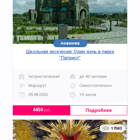
новинка
хит
Школьная экскурсия: Один день в парке
"Патриот"
патриотическая
до 40 человек
Маршрут
Самостоятельно
09.08.2026
10 часов
Подробнее
4450
руб.
17043