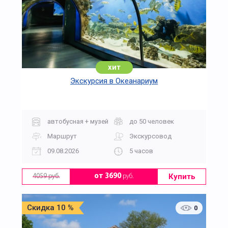
хит
Экскурсия в Океанариум
автобусная + музей
до 50 человек
Маршрут
Экскурсовод
09.08.2026
5 часов
Купить
от 3690
руб.
4059 руб.
Скидка 10 %
0