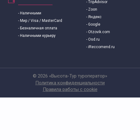
- TripAdvisor
- Zoon
- Наличными
- Яндекс
- Мир / Visa / MasterCard
- Google
- Безналичная оплата
- Otzovik.com
- Наличными курьеру
- Osd.ru
- iReccomend.ru
© 2026 «Высота-Тур туроператор»
Политика конфиденциальности
Правила работы с cookie