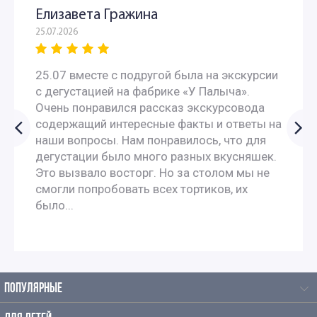
Елизавета Гражина
25.07.2026
Интересные экскурсии для школьников 10 класса
25.07 вместе с подругой была на экскурсии
Экскурсии для школьников 11 класса
с дегустацией на фабрике «У Палыча».
Очень понравился рассказ экскурсовода
Экскурсии по москве для 9 класса
содержащий интересные факты и ответы на
наши вопросы. Нам понравилось, что для
Автобусные экскурсии для школьников средней школы
дегустации было много разных вкусняшек.
Это вызвало восторг. Но за столом мы не
смогли попробовать всех тортиков, их
Исторические экскурсии для школьников
было...
Однодневные экскурсии для школьников
Экскурсии для школьников средних классов
ПОПУЛЯРНЫЕ
Экскурсии для старшеклассников