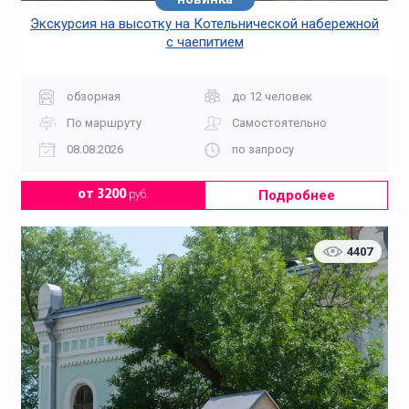
Экскурсия на высотку на Котельнической набережной
с чаепитием
обзорная
до 12 человек
По маршруту
Самостоятельно
08.08.2026
по запросу
Подробнее
от 3200
руб.
4407