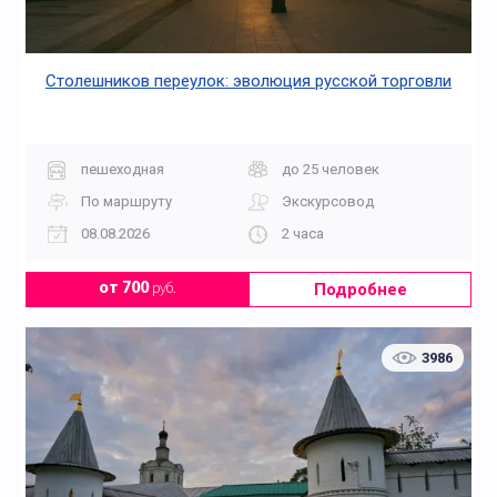
Столешников переулок: эволюция русской торговли
пешеходная
до 25 человек
По маршруту
Экскурсовод
08.08.2026
2 часа
Подробнее
от 700
руб.
3986