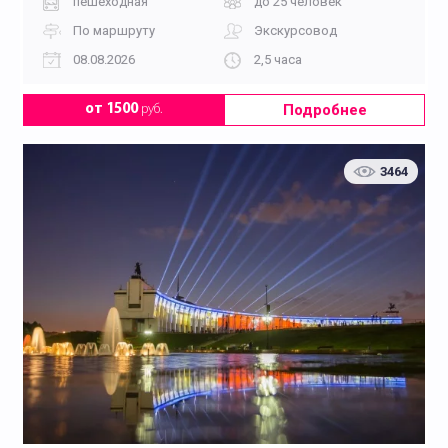
пешеходная
до 25 человек
По маршруту
Экскурсовод
08.08.2026
2,5 часа
Подробнее
от 1500
руб.
3464