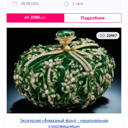
08.08.2026
2 часа
Подробнее
от 2300
руб.
22967
Экскурсия «Алмазный фонд - национальная
сокровищница»