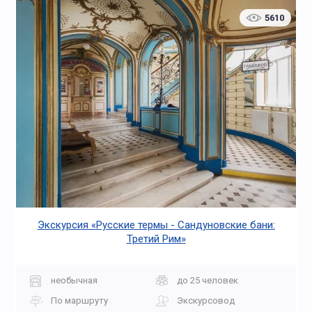
5610
Экскурсия «Русские термы - Сандуновские бани:
Третий Рим»
необычная
до 25 человек
По маршруту
Экскурсовод