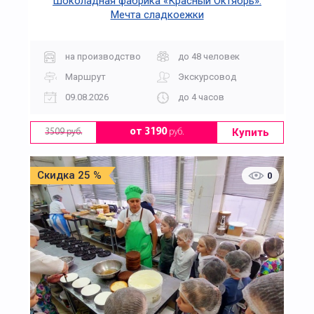
Шоколадная фабрика «Красный Октябрь».
Мечта сладкоежки
на производство
до 48 человек
Маршрут
Экскурсовод
09.08.2026
до 4 часов
Купить
от 3190
руб.
3509 руб.
Скидка 25 %
0