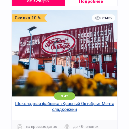
Подробнее
от 3290
руб.
Скидка 10 %
61459
хит
Шоколадная фабрика «Красный Октябрь». Мечта
сладкоежки
на производство
до 48 человек