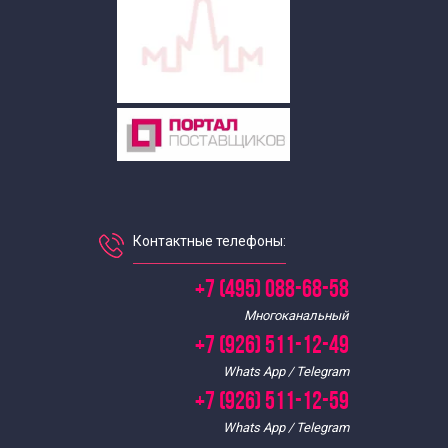
Исторические пешеходные экскурсии по Москве
Литературные пешеходные экскурсии по Москве
Экскурсии для школьников в апреле
Пешеходные экскурсии по Москве в апреле
Экскурсии для школьников в августе
Контактные телефоны:
+7 (495) 088-68-58
Пешеходные экскурсии по Москве в августе
Многоканальный
+7 (926) 511-12-49
Экскурсии для школьников в июле
Whats App / Telegram
+7 (926) 511-12-59
Пешеходные экскурсии по Москве в июле
Whats App / Telegram