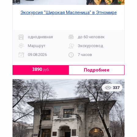
Экскурсия "Широкая Масленица" в Этномире
однодневная
до 60 человек
Маршрут
Экскурсовод
09.08.2026
7 часов
Подробнее
3890
руб.
337