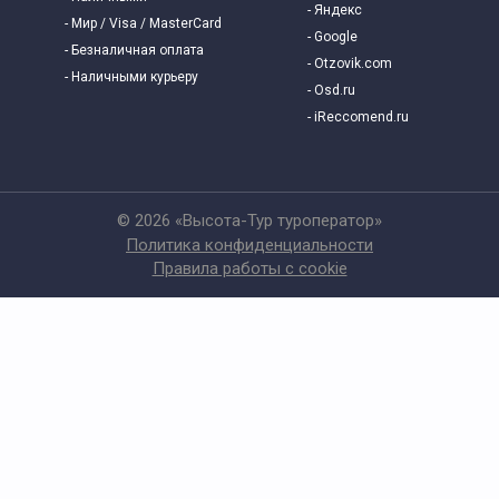
- Яндекс
- Мир / Visa / MasterCard
- Google
- Безналичная оплата
- Otzovik.com
- Наличными курьеру
- Osd.ru
- iReccomend.ru
© 2026 «Высота-Тур туроператор»
Политика конфиденциальности
Правила работы с cookie