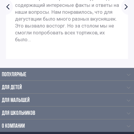
Экскурсии выходного дня для пенсионеров
содержащий интересные факты и ответы на
наши вопросы. Нам понравилось, что для
Исторические экскурсии для школьников
дегустации было много разных вкусняшек.
Это вызвало восторг. Но за столом мы не
смогли попробовать всех тортиков, их
Экскурсии для школьников летом
было...
Литературные экскурсии для школьников
Недорогие экскурсии для школьников
ПОПУЛЯРНЫЕ
Экскурсии для школьников по истории
ДЛЯ ДЕТЕЙ
Экскурсии по Москве для студентов
ДЛЯ МАЛЫШЕЙ
ДЛЯ ШКОЛЬНИКОВ
Интересные экскурсии в Москве для взрослых
О КОМПАНИИ
Исторические экскурсии по Москве