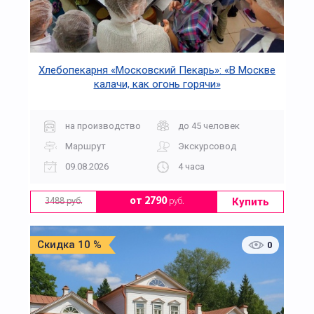
Хлебопекарня «Московский Пекарь»: «В Москве
калачи, как огонь горячи»
на производство
до 45 человек
Маршрут
Экскурсовод
09.08.2026
4 часа
Купить
от 2790
руб.
3488 руб.
Скидка 10 %
0