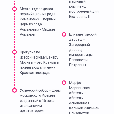
парковый
комплекс,
Место, где родился
построенный для
первый царь из рода
Екатерины II
Романовых – первый
царь из рода
Романовых - Михаил
Романов
Елизаветинский
дворец –
Загородный
дворец
Прогулка по
императрицы
историческому центру
Елизаветы
Москвы – это Кремль и
Петровны
прилегающая к нему
Красная площадь
Марфо-
Мариинская
Успенский собор – храм
обитель –
московского Кремля,
обитель,
созданный в 15 веке
основанная
итальянским
великой княгиней
архитектором
Елизаветой