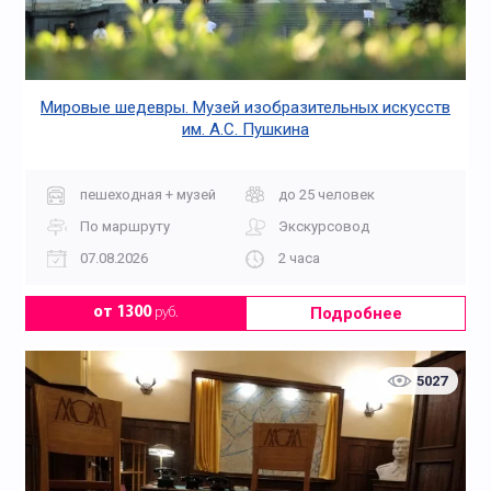
Мировые шедевры. Музей изобразительных искусств
им. А.С. Пушкина
пешеходная + музей
до 25 человек
По маршруту
Экскурсовод
07.08.2026
2 часа
Подробнее
от 1300
руб.
5027