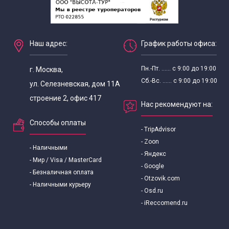
Наш адрес:
График работы офиса:
Пн.-Пт. ...... с 9:00 до 19:00
г. Москва,
Сб.-Вс. ...... с 9:00 до 19:00
ул. Селезневская, дом 11А
строение 2, офис 417
Нас рекомендуют на:
Способы оплаты
- TripAdvisor
- Zoon
- Наличными
- Яндекс
- Мир / Visa / MasterCard
- Google
- Безналичная оплата
- Otzovik.com
- Наличными курьеру
- Osd.ru
- iReccomend.ru