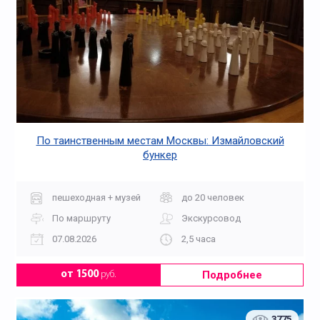
По таинственным местам Москвы: Измайловский
бункер
пешеходная + музей
до 20 человек
По маршруту
Экскурсовод
07.08.2026
2,5 часа
Подробнее
от 1500
руб.
3775