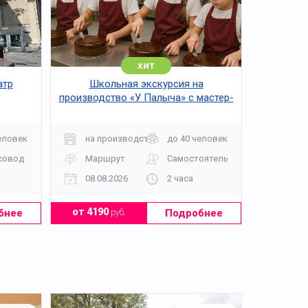
хит
атр
Школьная экскурсия на
производство «У Палыча» с мастер-
классом
еловек
на производство
до 40 человек
совод
Маршрут
Самостоятельно
08.08.2026
2 часа
бнее
Подробнее
от 4190
руб.