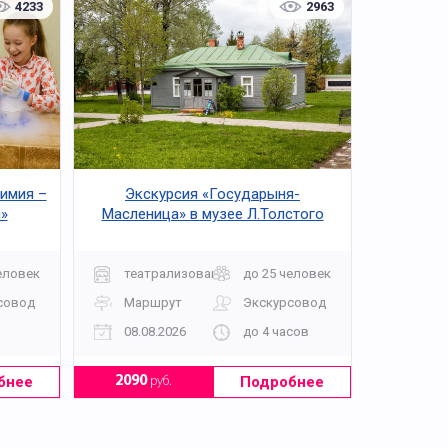
4233
2963
Химия –
Экскурсия «Государыня-
»
Масленица» в музее Л.Толстого
еловек
театрализованная
до 25 человек
совод
Маршрут
Экскурсовод
08.08.2026
до 4 часов
бнее
Подробнее
2090
руб.