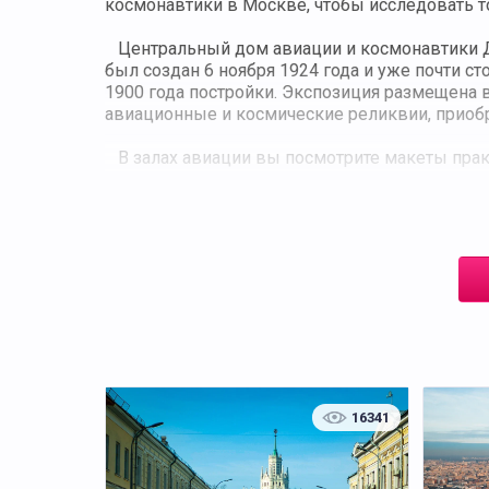
космонавтики в Москве, чтобы исследовать т
Центральный дом авиации и космонавтики Д
был создан 6 ноября 1924 года и уже почти с
1900 года постройки. Экспозиция размещена 
авиационные и космические реликвии, приоб
В залах авиации вы посмотрите макеты прак
летательных аппаратов, авиационные моторы,
макеты ракет, первые ракетные двигатели, п
скафандры, снаряжение, продукты питания ко
«Буран». Особый интерес гостей вызывает по
16341