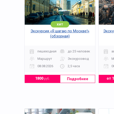
хит
Экскурсия «Я шагаю по Москве!»
Экску
(обзорная)
пешеходная
до 25 человек
а
Маршрут
Экскурсовод
М
08.08.2026
2,5 часа
0
Подробнее
1800
руб.
от 