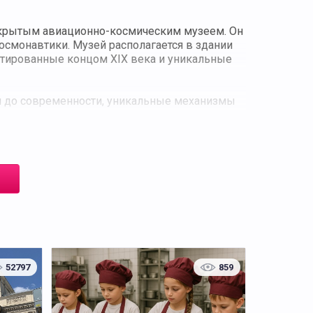
ткрытым авиационно-космическим музеем. Он
космонавтики. Музей располагается в здании
датированные концом XIX века и уникальные
и до современности, уникальные механизмы
вается о ракетостроении, можно увидеть
ину первой собаки-космонавта Лайки,
тренажерная кабина корабля-ракетоплана
неты Юрия Алексеевича Гагарина.
52797
859