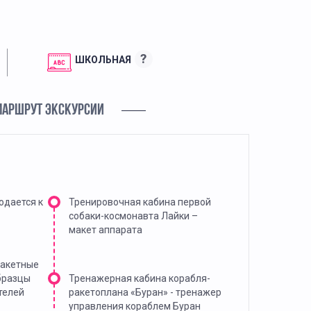
?
ШКОЛЬНАЯ
МАРШРУТ ЭКСКУРСИИ
одается к
Тренировочная кабина первой
собаки-космонавта Лайки –
макет аппарата
ракетные
бразцы
Тренажерная кабина корабля-
телей
ракетоплана «Буран» - тренажер
управления кораблем Буран