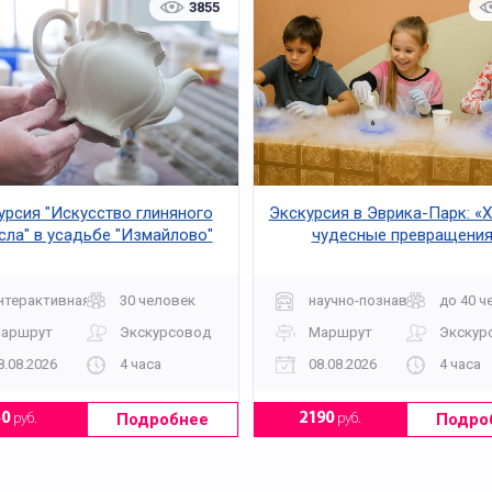
3855
урсия "Искусство глиняного
Экскурсия в Эврика-Парк: «
сла" в усадьбе "Измайлово"
чудесные превращения
нтерактивная
30 человек
научно-познавательная
до 40 ч
аршрут
Экскурсовод
Маршрут
Экскур
8.08.2026
4 часа
08.08.2026
4 часа
Подробнее
Подро
50
руб.
2190
руб.