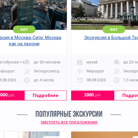
хит
хит
рсия в Москва-Сити: Москва
Экскурсия в Большой Те
как на ладони
втобусная + музей
до 50 человек
музей
до 20 ч
аршрут
Экскурсовод
Маршрут
Экскур
8.08.2026
до 4 часов
08.08.2026
1,5 часа
Подробнее
Подро
1000
руб.
3000
руб.
ПОПУЛЯРНЫЕ ЭКСКУРСИИ
смотреть все предложения