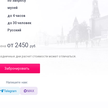
по запросу
музей
до 4 часов
до 30 человек
Русский
от 2450
ена
руб.
аздничные дни расчет стоимости может отличаться.
Забронировать
Напишите нам:
Telegram
MAX