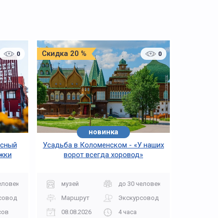
Скидка 20 %
0
0
новинка
асный
Усадьба в Коломенском - «У наших
ежки
ворот всегда хоровод»
еловек
музей
до 30 человек
совод
Маршрут
Экскурсовод
сов
08.08.2026
4 часа