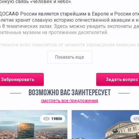
онкую связь «человек и небо».
ОСААФ России является старейшим в Европе и России о
толетие хранит славную историю отечественной авиации и 
в 8 тематических залах. Здесь можно увидеть экспонаты 
ретенные музеем на протяжении десятилетий.
тически всех самолетов от момента зарождения авиации 
 документы и фотографии. В залах космонавтики рассказы
ервые искусственные спутники Земли, тренировочную каб
Показать еще
смонавтов и многое другое. В музее находится настоящая 
сещение мемориального кабинета первого космонавта пла
Забронировать
Задать вопрос
ВОЗМОЖНО ВАС ЗАИНТЕРЕСУЕТ
смотреть все предложения
19806