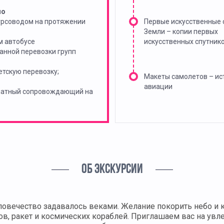
но
урсоводом на протяжении
Первые искусственные 
Земли – копии первых
м автобусе
искусственных спутник
анной перевозки групп
тскую перевозку;
Макеты самолетов – ис
авиации
платный сопровождающий на
ОБ ЭКСКУРСИИ
вечество задавалось веками. Желание покорить небо и к
ов, ракет и космических кораблей. Приглашаем вас на ув