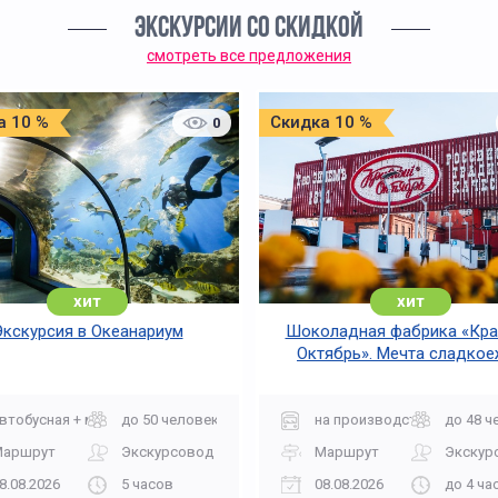
ЭКСКУРСИИ СО СКИДКОЙ
смотреть все предложения
а 10 %
Скидка 10 %
0
хит
хит
Экскурсия в Океанариум
Шоколадная фабрика «Кр
Октябрь». Мечта сладко
втобусная + музей
до 50 человек
на производство
до 48 ч
Маршрут
Экскурсовод
Маршрут
Экскур
8.08.2026
5 часов
08.08.2026
до 4 ча