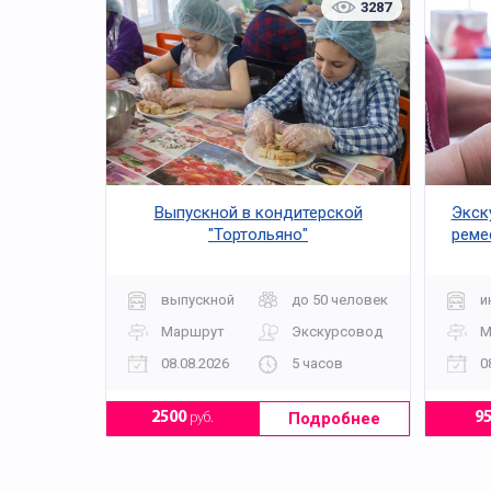
3287
Выпускной в кондитерской
Экск
"Тортольяно"
реме
выпускной
до 50 человек
и
Маршрут
Экскурсовод
М
08.08.2026
5 часов
0
Подробнее
2500
руб.
9