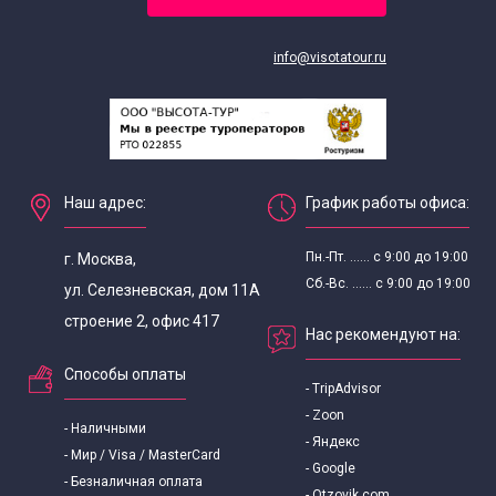
info@visotatour.ru
Наш адрес:
График работы офиса:
Пн.-Пт. ...... с 9:00 до 19:00
г. Москва,
Сб.-Вс. ...... с 9:00 до 19:00
ул. Селезневская, дом 11А
строение 2, офис 417
Нас рекомендуют на:
Способы оплаты
- TripAdvisor
- Zoon
- Наличными
- Яндекс
- Мир / Visa / MasterCard
- Google
- Безналичная оплата
- Otzovik.com