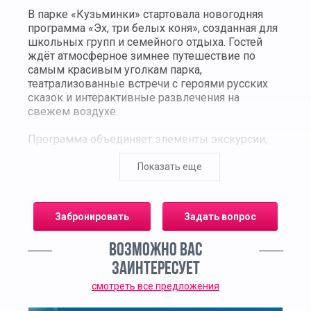
В парке «Кузьминки» стартовала новогодняя
программа «Эх, три белых коня», созданная для
школьных групп и семейного отдыха. Гостей
ждёт атмосферное зимнее путешествие по
самым красивым уголкам парка,
театрализованные встречи с героями русских
сказок и интерактивные развлечения на
свежем воздухе.
Программа объединяет элементы экскурсии,
зимней забавы и фольклорного праздника.
Участников встречают сказочные персонажи,
Показать еще
которые проводят гостей по тематическому
маршруту, рассказывая о традициях встречи
Нового года и святочных гуляниях. Во время
Забронировать
Задать вопрос
прогулки дети узнают, почему в народе зиму
называли «весёлой порой» и как отмечали
ВОЗМОЖНО ВАС
зимние праздники на Руси.
ЗАИНТЕРЕСУЕТ
Главным событием программы становится
смотреть все предложения
встреча с Дедом Морозом и Снегурочкой, где
ребят ждут игры, загадки и хороводы. Особое