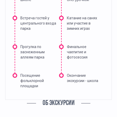
Встреча гостей у
Катание на санях
центрального входа
или участие в
парка
зимних играх
Прогулка по
Финальное
заснеженным
чаепитие и
аллеям парка
фотосессия
Посещение
Окончание
фольклорной
экскурсии - школа
площадки
ОБ ЭКСКУРСИИ