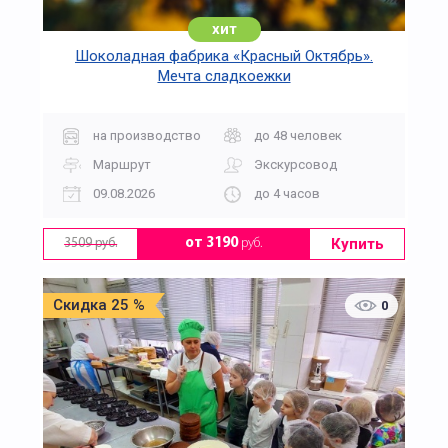
хит
Шоколадная фабрика «Красный Октябрь».
Мечта сладкоежки
на производство
до 48 человек
Маршрут
Экскурсовод
09.08.2026
до 4 часов
Купить
от 3190
руб.
3509 руб.
Скидка 25 %
0