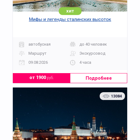
хит
Мифы и легенды сталинских высоток
автобусная
до 40 человек
Маршрут
Экскурсовод
09.08.2026
4 часа
Подробнее
от 1900
руб.
13084