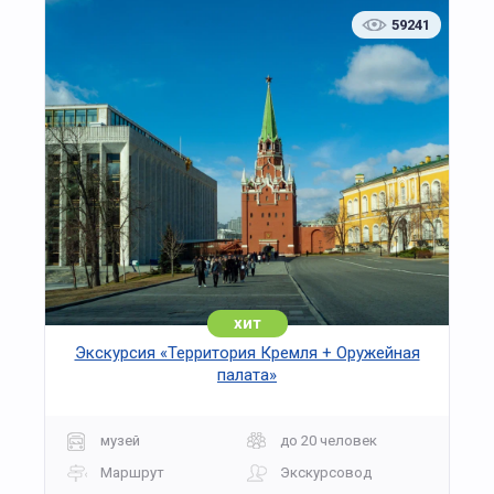
внимание уделено атмосфере старинных
59241
русских зим: звуки колокольчиков, украшенные
сани, угощения и задорные песни создают
настроение настоящего праздника.
«Эх, три белых коня» — живое знакомство с
культурой, традициями и красотой зимнего
парка. Программа рассчитана на
организованные группы школьников и
подходит для детей разных возрастов. Каждый
участник сможет почувствовать дух праздника,
поучаствовать в весёлых конкурсах и сделать
памятные фотографии.
Новогодние мероприятия в парке «Кузьминки»
хит
проходят ежедневно по предварительной
Экскурсия «Территория Кремля + Оружейная
записи. Организаторы гарантируют тёплую
палата»
атмосферу, безопасные условия и
профессиональное сопровождение на всём
протяжении маршрута.
музей
до 20 человек
Маршрут
Экскурсовод