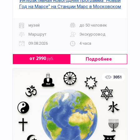
Интерактивная новогодняя программа "Новый
Год на Марсе" на Станции Марс в Московском
планетарии
музей
до 50 человек
Маршрут
Экскурсовод
09.08.2026
4 часа
Подробнее
от 2990
руб.
3051