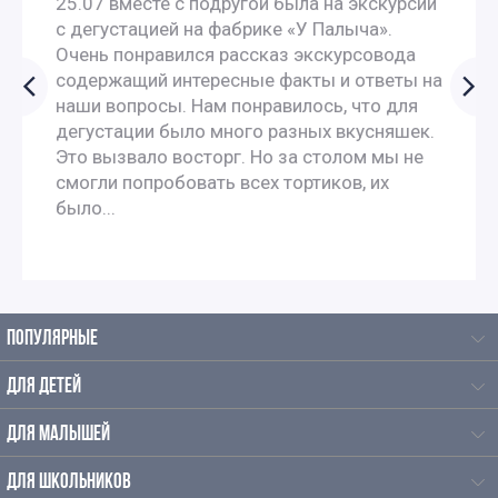
25.07 вместе с подругой была на экскурсии
с дегустацией на фабрике «У Палыча».
Новогодние экскурсии по Москве
Очень понравился рассказ экскурсовода
содержащий интересные факты и ответы на
наши вопросы. Нам понравилось, что для
Новогодние экскурсии для детей в Москве
дегустации было много разных вкусняшек.
Это вызвало восторг. Но за столом мы не
Новогодние экскурсии для дошкольников
смогли попробовать всех тортиков, их
было...
Новогодние экскурсии для школьников в Москве
Новогодние экскурсии для школьников 3 класса в
Москве
ПОПУЛЯРНЫЕ
ДЛЯ ДЕТЕЙ
Новогодние экскурсии для 4 класса
ДЛЯ МАЛЫШЕЙ
Экскурсии на новый год для детей начальной школы
ДЛЯ ШКОЛЬНИКОВ