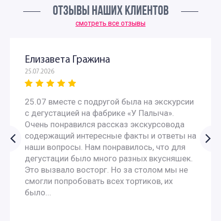
ОТЗЫВЫ НАШИХ КЛИЕНТОВ
Интересные экскурсии для подростков в Москве
смотреть все отзывы
Экскурсии для иностранцев по Москве
Елизавета Гражина
25.07.2026
Экскурсии для китайцев по Москве
25.07 вместе с подругой была на экскурсии
Экскурсии по Москве на английском языке для
с дегустацией на фабрике «У Палыча».
иностранцев
Очень понравился рассказ экскурсовода
содержащий интересные факты и ответы на
наши вопросы. Нам понравилось, что для
Экскурсии по Москве на французском
дегустации было много разных вкусняшек.
Это вызвало восторг. Но за столом мы не
Экскурсии по Москве на испанском языке
смогли попробовать всех тортиков, их
было...
Экскурсии по Москве на итальянском языке