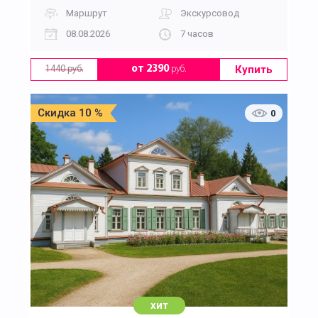
Маршрут
Экскурсовод
08.08.2026
7 часов
Купить
от 2390
руб.
1440 руб.
Скидка 10 %
0
хит