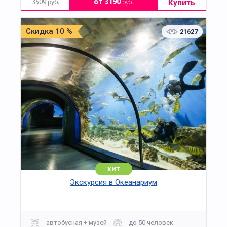
Купить
от 3190
руб.
3509 руб.
Скидка 10 %
21627
хит
Экскурсия в Океанариум
автобусная + музей
до 50 человек