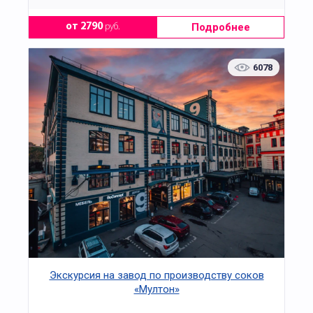
Подробнее
от 2790
руб.
6078
Экскурсия на завод по производству соков
«Мултон»