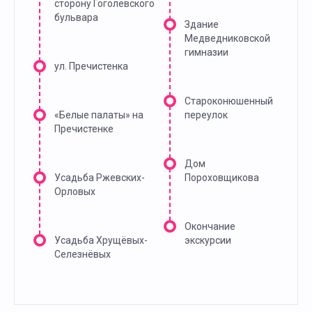
сторону Гоголевского
бульвара
Здание
Медведниковской
гимназии
ул. Пречистенка
Староконюшенный
«Белые палаты» на
переулок
Пречистенке
Дом
Усадьба Ржевских-
Пороховщикова
Орловых
Окончание
Усадьба Хрущёвых-
экскурсии
Селезнёвых