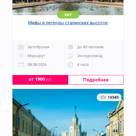
хозяйственных построек сегодня
величественно возвышаются посольства,
хит
палаты, доходные дома, особняки и другие
Мифы и легенды сталинских высоток
достопримечательности.
Неспешно пройдясь по Пречистенке, мы
прикоснемся к частичке исторического
прошлого, узнаем много занимательного об
автобусная
до 40 человек
улице и местных архитектурных памятниках,
увидим места, где когда-то жили скорняки.
Маршрут
Экскурсовод
Во время прогулки гид расскажет, кого
08.08.2026
4 часа
называли архаровцами, с какой целью был
организован «Союз воинствующих
безбожников», что ранее располагалось в
Подробнее
от 1900
руб.
Медведниковской гимназии до открытия в ней
учебного заведения, какие известные
16340
исторические личности проживали в этом
районе Москвы.