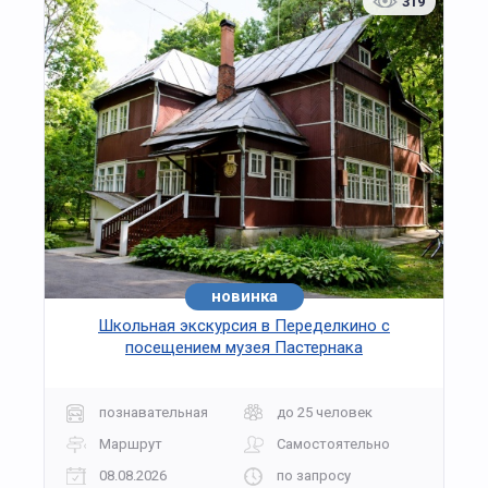
319
новинка
Школьная экскурсия в Переделкино с
посещением музея Пастернака
познавательная
до 25 человек
Маршрут
Самостоятельно
08.08.2026
по запросу