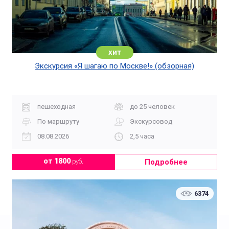
хит
Экскурсия «Я шагаю по Москве!» (обзорная)
пешеходная
до 25 человек
По маршруту
Экскурсовод
08.08.2026
2,5 часа
Подробнее
от 1800
руб.
6374