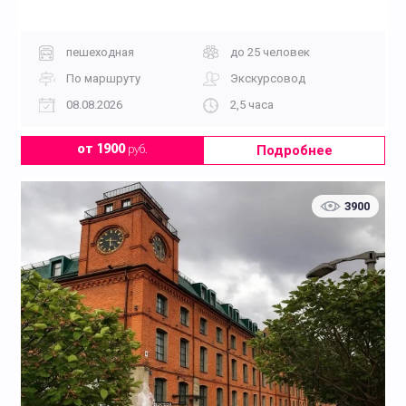
пешеходная
до 25 человек
По маршруту
Экскурсовод
08.08.2026
2,5 часа
Подробнее
от 1900
руб.
3900