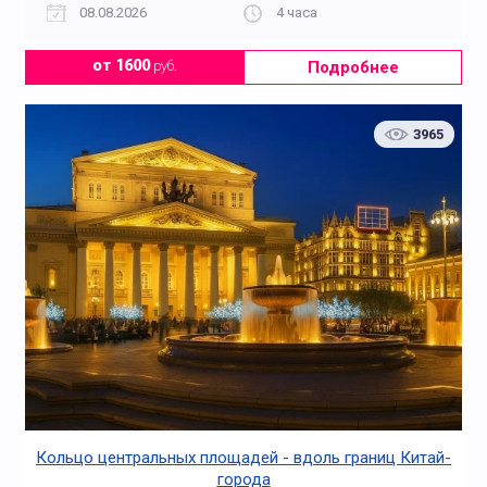
08.08.2026
4 часа
Подробнее
от 1600
руб.
3965
Кольцо центральных площадей - вдоль границ Китай-
города