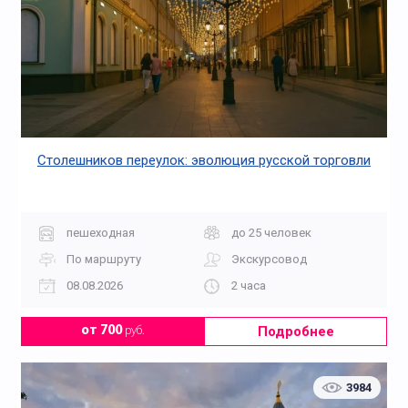
Столешников переулок: эволюция русской торговли
пешеходная
до 25 человек
По маршруту
Экскурсовод
08.08.2026
2 часа
Подробнее
от 700
руб.
3984