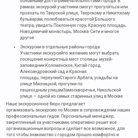
основными достопримечательностями города. В
рамках экскурсий участники смогут прогуляться или
проехать по Тверской улице, Тверскому и Никитскому
бульварам, полюбоваться красотой Большого
театра, увидеть Поклонную гору, Красную площадь,
Новодевичий монастырь, Москва-Сити и многое
другое.
Экскурсии в отдельные районы города.
Участники экскурсийпо желанию могут выбрать
посещение конкретных мест столицы: музей-
заповедник Коломенское, Китай-город,
Александровский сад и Красная
площадь, переулкиСтарого Арбата, усадьбы на
улице Мясницкой, прогулки по
пешеходным улицамЗамоскворечья, Никольской
улице — одной из самых старинных улиц в Москве.
Наше экскурсионное бюро предлагает
организовать экскурсию по Москве в сопровождении наших
профессиональных гидов. Персональный менеджер,
закрепленный за участниками, оперативно решит все
организационные вопросы и сделает все возможное, для
того чтобы знакомство с городом прошло комфортно и